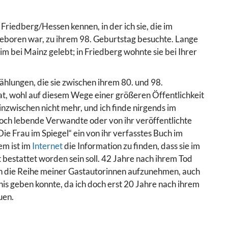
 Friedberg/Hessen kennen, in der ich sie, die im
eboren war, zu ihrem 98. Geburtstag besuchte. Lange
eim bei Mainz gelebt; in Friedberg wohnte sie bei Ihrer
ählungen, die sie zwischen ihrem 80. und 98.
hat, wohl auf diesem Wege einer größeren Öffentlichkeit
inzwischen nicht mehr, und ich finde nirgends im
noch lebende Verwandte oder von ihr veröffentlichte
ie Frau im Spiegel“ ein von ihr verfasstes Buch im
em ist im
Internet
die Information zu finden, dass sie im
bestattet worden sein soll. 42 Jahre nach ihrem Tod
in die Reihe meiner Gastautorinnen aufzunehmen, auch
nis geben konnte, da ich doch erst 20 Jahre nach ihrem
uen.