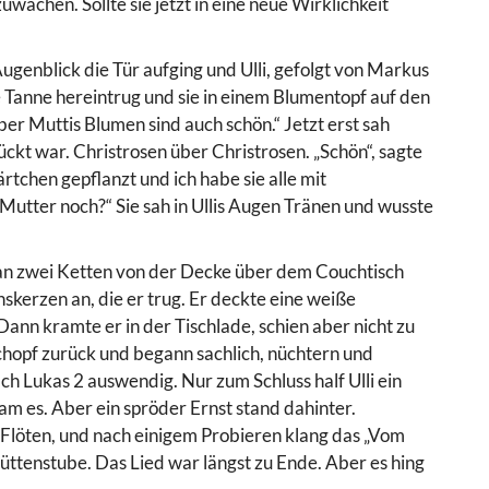
wachen. Sollte sie jetzt in eine neue Wirklichkeit
Augenblick die Tür aufging und Ulli, gefolgt von Markus
 Tanne hereintrug und sie in einem Blumentopf auf den
ber Muttis Blumen sind auch schön.“ Jetzt erst sah
ckt war. Christrosen über Christrosen. „Schön“, sagte
Gärtchen gepflanzt und ich habe sie alle mit
 Mutter noch?“ Sie sah in Ullis Augen Tränen und wusste
an zwei Ketten von der Decke über dem Couchtisch
skerzen an, die er trug. Er deckte eine weiße
ann kramte er in der Tischlade, schien aber nicht zu
Schopf zurück und begann sachlich, nüchtern und
h Lukas 2 auswendig. Nur zum Schluss half Ulli ein
am es. Aber ein spröder Ernst stand dahinter.
Flöten, und nach einigem Probieren klang das „Vom
ttenstube. Das Lied war längst zu Ende. Aber es hing