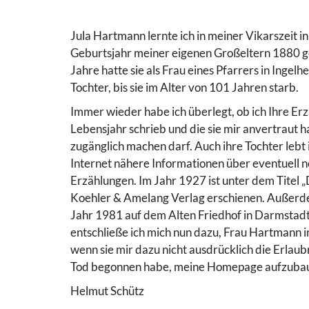
Jula Hartmann lernte ich in meiner Vikarszeit in
Geburtsjahr meiner eigenen Großeltern 1880 g
Jahre hatte sie als Frau eines Pfarrers in Ingelh
Tochter, bis sie im Alter von 101 Jahren starb.
Immer wieder habe ich überlegt, ob ich Ihre Erz
Lebensjahr schrieb und die sie mir anvertraut 
zugänglich machen darf. Auch ihre Tochter lebt 
Internet nähere Informationen über eventuell 
Erzählungen. Im Jahr 1927 ist unter dem Titel „D
Koehler & Amelang Verlag erschienen. Außerd
Jahr 1981 auf dem Alten Friedhof in Darmstadt 
entschließe ich mich nun dazu, Frau Hartmann 
wenn sie mir dazu nicht ausdrücklich die Erlaub
Tod begonnen habe, meine Homepage aufzuba
Helmut Schütz