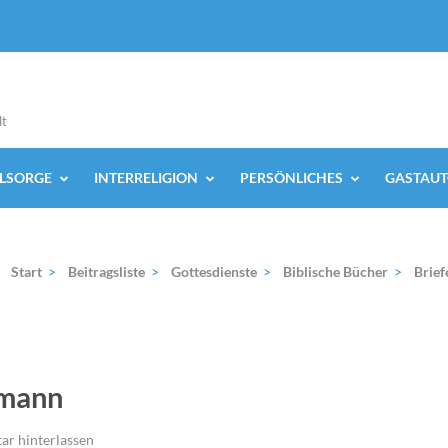
lt
ELSORGE
INTERRELIGION
PERSÖNLICHES
GASTAUT
Start
>
Beitragsliste
>
Gottesdienste
>
Biblische Bücher
>
Brief
tmann
r hinterlassen