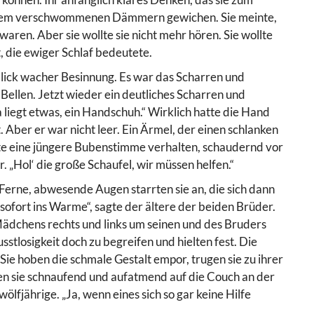
einem verschwommenen Dämmern gewichen. Sie meinte,
waren. Aber sie wollte sie nicht mehr hören. Sie wollte
, die ewiger Schlaf bedeutete.
nblick wacher Besinnung. Es war das Scharren und
 Bellen. Jetzt wieder ein deutliches Scharren und
liegt etwas, ein Handschuh.“ Wirklich hatte die Hand
Aber er war nicht leer. Ein Ärmel, der einen schlanken
gte eine jüngere Bubenstimme verhalten, schaudernd vor
r. „Hol‘ die große Schaufel, wir müssen helfen.“
Ferne, abwesende Augen starrten sie an, die sich dann
 sofort ins Warme“, sagte der ältere der beiden Brüder.
 Mädchens rechts und links um seinen und des Bruders
tlosigkeit doch zu begreifen und hielten fest. Die
ie hoben die schmale Gestalt empor, trugen sie zu ihrer
ten sie schnaufend und aufatmend auf die Couch an der
lfjährige. „Ja, wenn eines sich so gar keine Hilfe