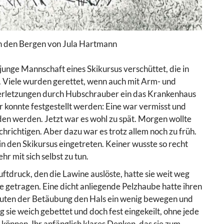
in den Bergen von Jula Hartmann
unge Mannschaft eines Skikursus verschüttet, die in
 Viele wurden gerettet, wenn auch mit Arm- und
rletzungen durch Hubschrauber ein das Krankenhaus
r konnte festgestellt werden: Eine war vermisst und
en werden. Jetzt war es wohl zu spät. Morgen wollte
richtigen. Aber dazu war es trotz allem noch zu früh.
in den Skikursus eingetreten. Keiner wusste so recht
hr mit sich selbst zu tun.
ftdruck, den die Lawine auslöste, hatte sie weit weg
 getragen. Eine dicht anliegende Pelzhaube hatte ihren
Minuten der Betäubung den Hals ein wenig bewegen und
 sie weich gebettet und doch fest eingekeilt, ohne jede
 können. Ihr anfänglich klares Denken, das sie zum