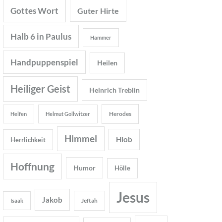
Gottes Wort
Guter Hirte
Halb 6 in Paulus
Hammer
Handpuppenspiel
Heilen
Heiliger Geist
Heinrich Treblin
Herodes
Helfen
Helmut Gollwitzer
Himmel
Hiob
Herrlichkeit
Hoffnung
Humor
Hölle
Jesus
Jakob
Jeftah
Isaak