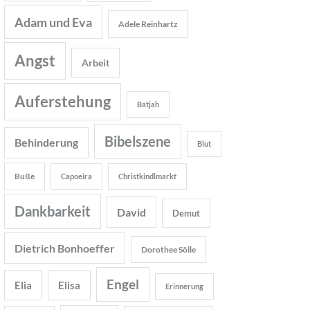
Adam und Eva
Adele Reinhartz
Angst
Arbeit
Auferstehung
Batjah
Bibelszene
Behinderung
Blut
Buße
Capoeira
Christkindlmarkt
Dankbarkeit
David
Demut
Dietrich Bonhoeffer
Dorothee Sölle
Engel
Elia
Elisa
Erinnerung