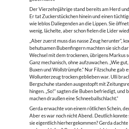
Der Vierzehnjährige stand bereits am Herd und f
Er tat Zuckerstückchen hinein und einen tüchtig
wie leblos Daliegenden an die Lippen. Sie öffnet
wenig, lächelte, aber schon fielen die Lider wied
„Aber zuerst muss das nasse Zeug herunter“, 
behutsamen Bubenfingern machten sie sich dara
Wechsel mit dem trockenen, übrigens Markus sch
Ganz mechanisch, ohne aufzuwachen. „Wie gut, das
Buxen und Wollstrümpfe.“ Nur Filzschuhe gab es
Wollunterzeug trocken geblieben war. Ulli bra
Bergschuhe standen ausgestopft mit Zeitungsre
hingen. „So!“ sagten die Buben befriedigt, und 
machen draußen eine Schneeballschlacht.“
Gerda erwachte von einem rötlichen Schein, der
Aber es war noch nicht Abend. Deutlich konnte 
sie eigentlich hierhergekommen? Gerda dachte 