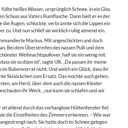
üllte heißes Wasser, ursprünglich Schnee, in ein Glas.
en Schuss aus Vaters Rumflasche. Dann hielt er es der
e die Augen, schluckte, verbrannte sich die Lippen ein
er zu. Und nun schlief sie wirklich ruhig atmend ein.
kommandierte Markus. Mit ungeschickten und doch
n. Bei dem Überstreifen des nassen Pulli und dem
önster Weihnachtspullover, half sie ein wenig mit.
s sie so dünn ist“, sagte Ulli. „Da passen ihr meine
 im Bubenvorrat nicht. Und welch ein Glück, dass ihr
chte Skisöckchen zum Ersatz. Das mochte auch gehen.
sten, am Herd, über dem auch die nassen Kleider
beschauten ihr Werk, „nun kann sie schlafen und wir
 strahlend durch das vorhanglose Hüttenfenster fiel.
sie die Einzelheiten des Zimmers erkennen. – Wie war
angestrengt nach. Sie hatte doch im Schnee gelegen