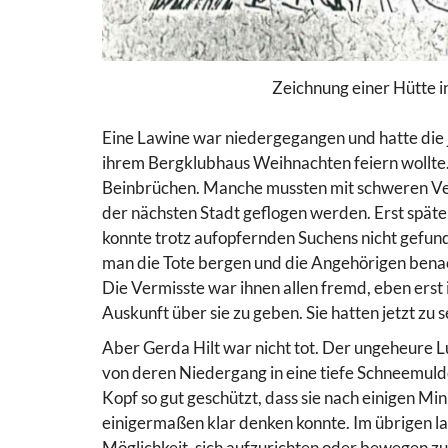
Zeichnung einer Hütte 
Eine Lawine war niedergegangen und hatte die j
ihrem Bergklubhaus Weihnachten feiern wollte.
Beinbrüchen. Manche mussten mit schweren Ve
der nächsten Stadt geflogen werden. Erst späte
konnte trotz aufopfernden Suchens nicht gefund
man die Tote bergen und die Angehörigen benach
Die Vermisste war ihnen allen fremd, eben erst 
Auskunft über sie zu geben. Sie hatten jetzt zu se
Aber Gerda Hilt war nicht tot. Der ungeheure Lu
von deren Niedergang in eine tiefe Schneemulde
Kopf so gut geschützt, dass sie nach einigen 
einigermaßen klar denken konnte. Im übrigen lag
Möglichkeit, sich aufzurichten oder bewegen zu