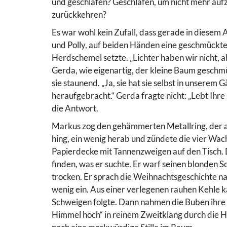
und geschlafen? Geschlafen, um nicht mehr aufzu
zurückkehren?
Es war wohl kein Zufall, dass gerade in diesem 
und Polly, auf beiden Händen eine geschmückte
Herdschemel setzte. „Lichter haben wir nicht, a
Gerda, wie eigenartig, der kleine Baum geschmü
sie staunend. „Ja, sie hat sie selbst in unserem 
heraufgebracht.“ Gerda fragte nicht: „Lebt Ihre
die Antwort.
Markus zog den gehämmerten Metallring, der 
hing, ein wenig herab und zündete die vier Wach
Papierdecke mit Tannenzweigen auf den Tisch. D
finden, was er suchte. Er warf seinen blonden 
trocken. Er sprach die Weihnachtsgeschichte nac
wenig ein. Aus einer verlegenen rauhen Kehle k
Schweigen folgte. Dann nahmen die Buben ihre 
Himmel hoch“ in reinem Zweitklang durch die Hü