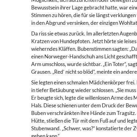
Bewusstsein ihrer Lage gebracht hatte, war 
Stimmen zu hören, die für sie längst verklungen 
in den Abgrund versinken, der einzigen Wohltat
Da riss sie etwas zurück. Im allerletzten Auge
Kratzen von Hundepfoten. Jetzt hörte sie leises
wieherndes Kläffen. Bubenstimmen sagten: „Da 
einen Norweger-Handschuh ans Licht geschafft. 
Arm umschloss, wurde sichtbar. „Ein Toter“, sa
Grausen. „Red‘ nicht so blöd“, meinte ein andere
Sie legten einen schmalen Mädchenkörper frei. 
in tiefer Betäubung wieder schlossen. „Sie muss
Er beugte sich, legte die willenlosen Arme des
Hals. Diese schienen unter dem Druck der Bewuss
Buben verschränkten ihre Hände zum Tragsitz. S
Hütte, stießen die Tür mit dem Fuß auf und leg
Stubenwand. „Schwer, was?“ konstatierte der Zwö
geben kann.“