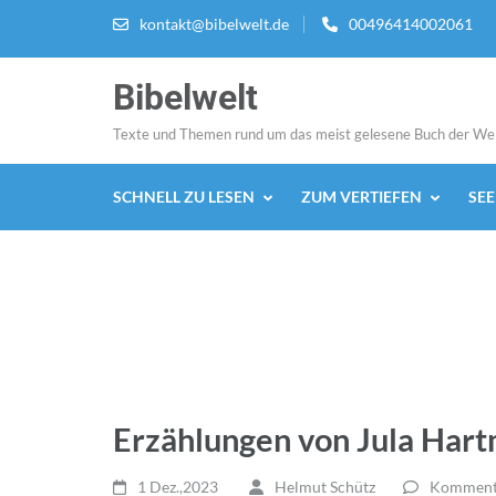
Zum
kontakt@bibelwelt.de
00496414002061
Inhalt
springen
Bibelwelt
(Enter
drücken)
Texte und Themen rund um das meist gelesene Buch der We
SCHNELL ZU LESEN
ZUM VERTIEFEN
SE
Erzählungen von Jula Har
1 Dez.,2023
Helmut Schütz
Kommenta