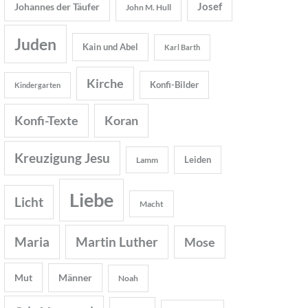
Josef
Johannes der Täufer
John M. Hull
Juden
Kain und Abel
Karl Barth
Kirche
Konfi-Bilder
Kindergarten
Konfi-Texte
Koran
Kreuzigung Jesu
Leiden
Lamm
Liebe
Licht
Macht
Maria
Martin Luther
Mose
Mut
Männer
Noah