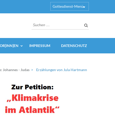
Gottesdienst-Menü
Suchen
nach:
OR[INN]EN
IMPRESSUM
DATENSCHUTZ
e: Johannes - Judas
>
Erzählungen von Jula Hartmann