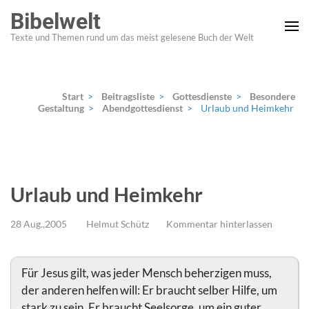
Zum
Bibelwelt
Inhalt
Texte und Themen rund um das meist gelesene Buch der Welt
springen
(Enter
drücken)
Start
>
Beitragsliste
>
Gottesdienste
>
Besondere
Gestaltung
>
Abendgottesdienst
>
Urlaub und Heimkehr
Urlaub und Heimkehr
28 Aug.,2005
Helmut Schütz
Kommentar hinterlassen
Für Jesus gilt, was jeder Mensch beherzigen muss,
der anderen helfen will: Er braucht selber Hilfe, um
stark zu sein. Er braucht Seelsorge, um ein guter