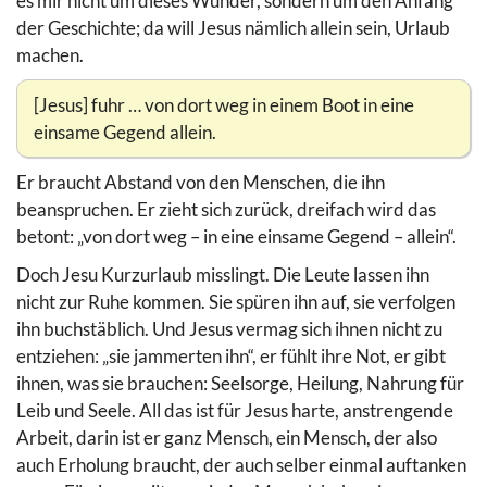
es mir nicht um dieses Wunder, sondern um den Anfang
der Geschichte; da will Jesus nämlich allein sein, Urlaub
machen.
[Jesus] fuhr … von dort weg in einem Boot in eine
einsame Gegend allein.
Er braucht Abstand von den Menschen, die ihn
beanspruchen. Er zieht sich zurück, dreifach wird das
betont: „von dort weg – in eine einsame Gegend – allein“.
Doch Jesu Kurzurlaub misslingt. Die Leute lassen ihn
nicht zur Ruhe kommen. Sie spüren ihn auf, sie verfolgen
ihn buchstäblich. Und Jesus vermag sich ihnen nicht zu
entziehen: „sie jammerten ihn“, er fühlt ihre Not, er gibt
ihnen, was sie brauchen: Seelsorge, Heilung, Nahrung für
Leib und Seele. All das ist für Jesus harte, anstrengende
Arbeit, darin ist er ganz Mensch, ein Mensch, der also
auch Erholung braucht, der auch selber einmal auftanken