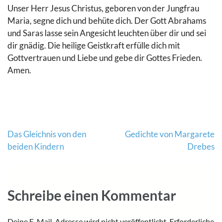
Unser Herr Jesus Christus, geboren von der Jungfrau
Maria, segne dich und behüte dich. Der Gott Abrahams
und Saras lasse sein Angesicht leuchten über dir und sei
dir gnädig. Die heilige Geistkraft erfülle dich mit
Gottvertrauen und Liebe und gebe dir Gottes Frieden.
Amen.
Beitragsnavigation
Das Gleichnis von den
Gedichte von Margarete
beiden Kindern
Drebes
Schreibe einen Kommentar
Deine E-Mail-Adresse wird nicht veröffentlicht.
Erforderliche