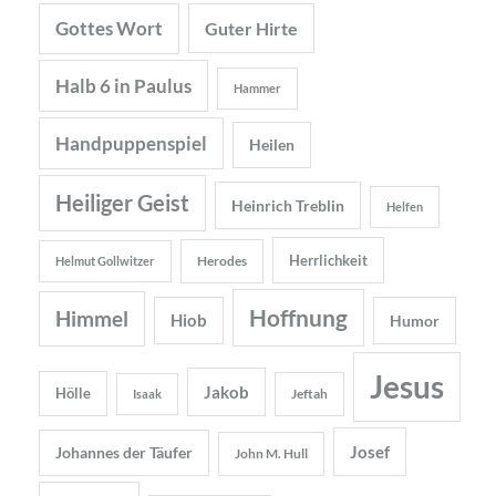
Gottes Wort
Guter Hirte
Halb 6 in Paulus
Hammer
Handpuppenspiel
Heilen
Heiliger Geist
Heinrich Treblin
Helfen
Herrlichkeit
Herodes
Helmut Gollwitzer
Hoffnung
Himmel
Hiob
Humor
Jesus
Jakob
Hölle
Jeftah
Isaak
Josef
Johannes der Täufer
John M. Hull