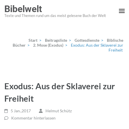
Zum
Bibelwelt
Inhalt
Texte und Themen rund um das meist gelesene Buch der Welt
springen
(Enter
drücken)
Start
>
Beitragsliste
>
Gottesdienste
>
Biblische
Bücher
>
2. Mose (Exodus)
>
Exodus: Aus der Sklaverei zur
Freiheit
Exodus: Aus der Sklaverei zur
Freiheit
5 Jan.,2017
Helmut Schütz
Kommentar hinterlassen