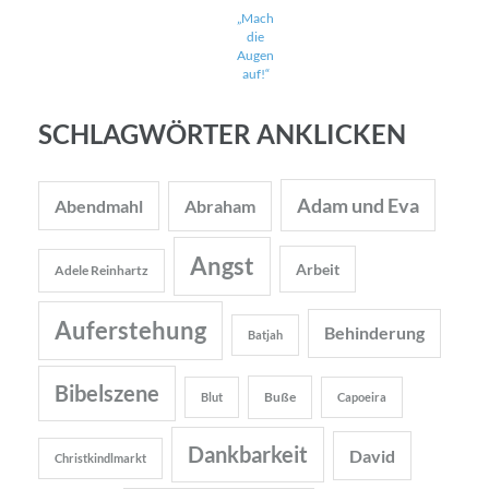
„Mach
die
Augen
auf!“
SCHLAGWÖRTER ANKLICKEN
Adam und Eva
Abendmahl
Abraham
Angst
Arbeit
Adele Reinhartz
Auferstehung
Behinderung
Batjah
Bibelszene
Buße
Blut
Capoeira
Dankbarkeit
David
Christkindlmarkt