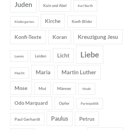
Juden
Kain und Abel
Karl Barth
Kirche
Konfi-Bilder
Kindergarten
Kreuzigung Jesu
Konfi-Texte
Koran
Liebe
Licht
Leiden
Lamm
Maria
Martin Luther
Macht
Mose
Mut
Männer
Noah
Odo Marquard
Opfer
Parteipolitik
Paulus
Petrus
Paul Gerhardt