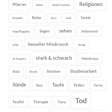
Religionen
Pfarrer
Reich Gottes
Rahel
Ruhe
Seele
Respekt
Sara
Saul
sehen
Segen
Selbstmord
Segelflugplatz
Sexueller Missbrauch
Sorge
selig
stark & schwach
Steinkreuz
St. Exupéry
Studienarbeit
Streiten
Stolz
Strafe
Sünde
Taufe
Teilen
Tanz
Terror
Tod
Teufel
Therapie
Tiere