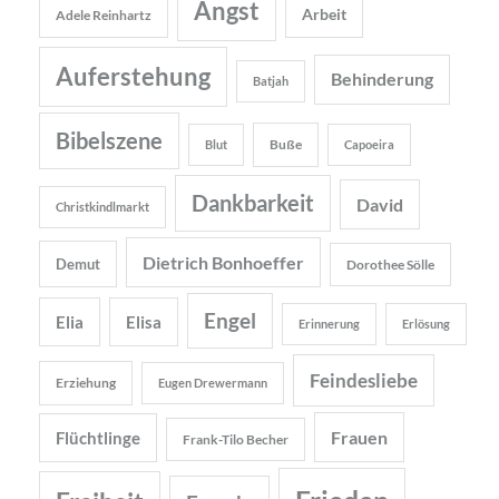
Angst
Arbeit
Adele Reinhartz
Auferstehung
Behinderung
Batjah
Bibelszene
Buße
Blut
Capoeira
Dankbarkeit
David
Christkindlmarkt
Dietrich Bonhoeffer
Demut
Dorothee Sölle
Engel
Elia
Elisa
Erinnerung
Erlösung
Feindesliebe
Erziehung
Eugen Drewermann
Frauen
Flüchtlinge
Frank-Tilo Becher