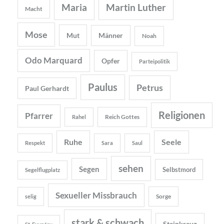
Maria
Martin Luther
Macht
Mose
Mut
Männer
Noah
Odo Marquard
Opfer
Parteipolitik
Paulus
Petrus
Paul Gerhardt
Religionen
Pfarrer
Reich Gottes
Rahel
Ruhe
Seele
Respekt
Sara
Saul
sehen
Segen
Selbstmord
Segelflugplatz
Sexueller Missbrauch
Sorge
selig
stark & schwach
Steinkreuz