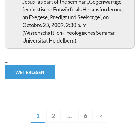
Jesus“ as part of the seminar „Gegenwärtige
feministische Entwürfe als Herausforderung
an Exegese, Predigt und Seelsorge“, on
Octobre 23, 2009, 2:30 p. m.
(Wissenschaftlich-Theologisches Seminar
Universität Heidelberg).
…
WEITERLESEN
Seitennummerierung
Seite
Seite
Seite
1
2
…
6
>
der
Beiträge