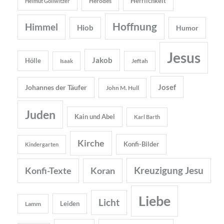
Herrlichkeit
Herodes
Helmut Gollwitzer
Hoffnung
Himmel
Hiob
Humor
Jesus
Jakob
Hölle
Jeftah
Isaak
Josef
Johannes der Täufer
John M. Hull
Juden
Kain und Abel
Karl Barth
Kirche
Konfi-Bilder
Kindergarten
Kreuzigung Jesu
Konfi-Texte
Koran
Liebe
Licht
Leiden
Lamm