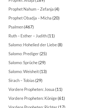
Prophet Jesaja
(189)
Prophet Nahum – Zefanja
(4)
Prophet Obadja – Micha
(20)
Psalmen
(467)
Ruth – Esther – Judith
(11)
Salomo: Hohelied der Liebe
(8)
Salomo: Prediger
(25)
Salomo: Sprüche
(29)
Salomo: Weisheit
(13)
Sirach – Tobias
(29)
Vordere Propheten: Josua
(11)
Vordere Propheten: Könige
(61)
Vordere Propheten: Richter
(17)