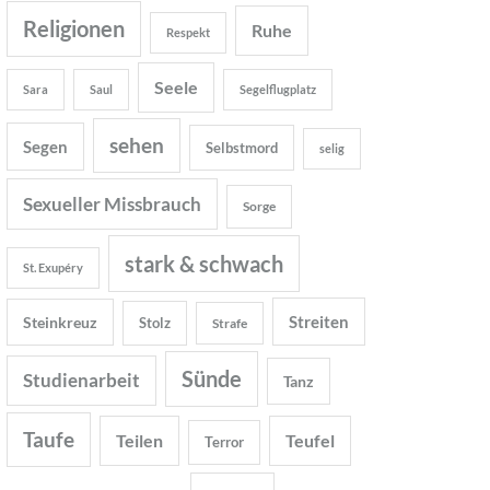
Religionen
Ruhe
Respekt
Seele
Sara
Saul
Segelflugplatz
sehen
Segen
Selbstmord
selig
Sexueller Missbrauch
Sorge
stark & schwach
St. Exupéry
Streiten
Steinkreuz
Stolz
Strafe
Sünde
Studienarbeit
Tanz
Taufe
Teilen
Teufel
Terror