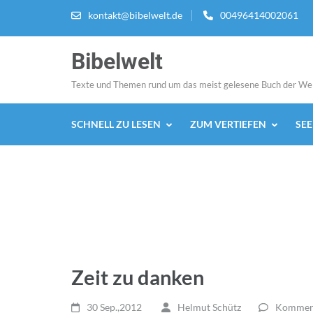
Zum
kontakt@bibelwelt.de
00496414002061
Inhalt
springen
Bibelwelt
(Enter
drücken)
Texte und Themen rund um das meist gelesene Buch der We
SCHNELL ZU LESEN
ZUM VERTIEFEN
SE
Zeit zu danken
30 Sep.,2012
Helmut Schütz
Komment