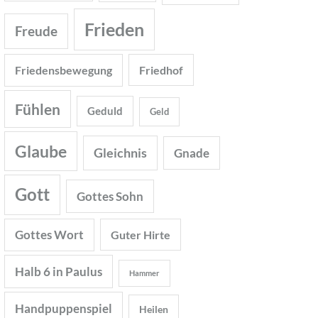
Frieden
Freude
Friedensbewegung
Friedhof
Fühlen
Geduld
Geld
Glaube
Gleichnis
Gnade
Gott
Gottes Sohn
Gottes Wort
Guter Hirte
Halb 6 in Paulus
Hammer
Handpuppenspiel
Heilen