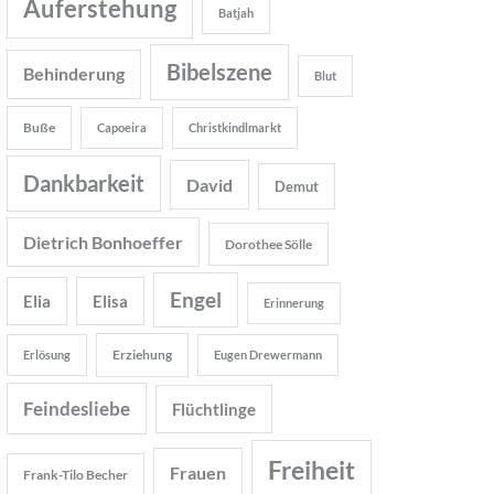
Auferstehung
Batjah
Bibelszene
Behinderung
Blut
Buße
Capoeira
Christkindlmarkt
Dankbarkeit
David
Demut
Dietrich Bonhoeffer
Dorothee Sölle
Engel
Elia
Elisa
Erinnerung
Erziehung
Erlösung
Eugen Drewermann
Feindesliebe
Flüchtlinge
Freiheit
Frauen
Frank-Tilo Becher