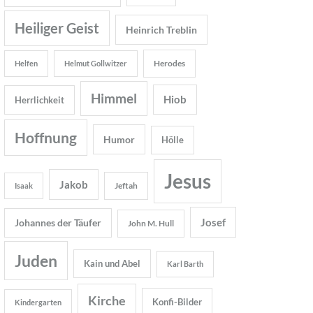
Heiliger Geist
Heinrich Treblin
Herodes
Helfen
Helmut Gollwitzer
Himmel
Hiob
Herrlichkeit
Hoffnung
Humor
Hölle
Jesus
Jakob
Jeftah
Isaak
Josef
Johannes der Täufer
John M. Hull
Juden
Kain und Abel
Karl Barth
Kirche
Konfi-Bilder
Kindergarten