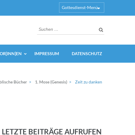
Gottesdienst-Menü
Suchen
nach:
OR[INN]EN
IMPRESSUM
DATENSCHUTZ
blische Bücher
>
1. Mose (Genesis)
>
Zeit zu danken
LETZTE BEITRÄGE AUFRUFEN