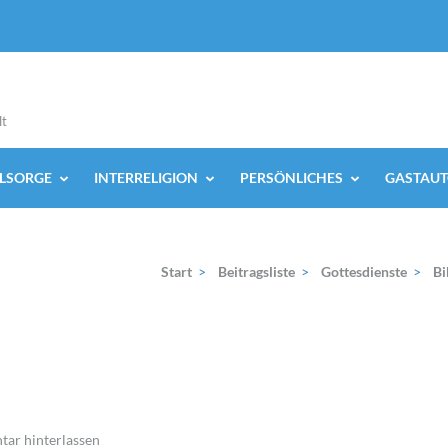
lt
ELSORGE
INTERRELIGION
PERSÖNLICHES
GASTAUT
Start
>
Beitragsliste
>
Gottesdienste
>
Bi
ar hinterlassen