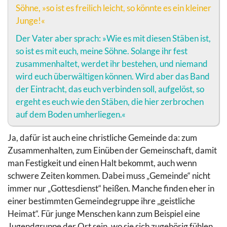
Söhne, »so ist es freilich leicht, so könnte es ein kleiner
Junge!«
Der Vater aber sprach: »Wie es mit diesen Stäben ist,
so ist es mit euch, meine Söhne. Solange ihr fest
zusammenhaltet, werdet ihr bestehen, und niemand
wird euch überwältigen können. Wird aber das Band
der Eintracht, das euch verbinden soll, aufgelöst, so
ergeht es euch wie den Stäben, die hier zerbrochen
auf dem Boden umherliegen.«
Ja, dafür ist auch eine christliche Gemeinde da: zum
Zusammenhalten, zum Einüben der Gemeinschaft, damit
man Festigkeit und einen Halt bekommt, auch wenn
schwere Zeiten kommen. Dabei muss „Gemeinde“ nicht
immer nur „Gottesdienst“ heißen. Manche finden eher in
einer bestimmten Gemeindegruppe ihre „geistliche
Heimat“. Für junge Menschen kann zum Beispiel eine
Jugendgruppe der Ort sein, wo sie sich zugehörig fühlen