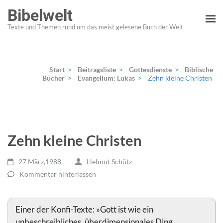
Zum
Bibelwelt
Inhalt
Texte und Themen rund um das meist gelesene Buch der Welt
springen
(Enter
drücken)
Start
>
Beitragsliste
>
Gottesdienste
>
Biblische
Bücher
>
Evangelium: Lukas
>
Zehn kleine Christen
Zehn kleine Christen
27 März,1988
Helmut Schütz
Kommentar hinterlassen
Einer der Konfi-Texte: »Gott ist wie ein
unbeschreibliches, überdimensionales Ding.