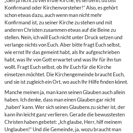
„Geh ja nicht zu viel in die Kirche, es sei denn, du bist
Konfirmand oder Kirchenvorsteher!“ Also, es gehört
schon etwas dazu, auch wenn man nicht mehr
Konfirmand ist, zu seiner Kirche zu stehen und mit
anderen Christen zusammen etwas auf die Beine zu
stellen. Nein, ich will Euch nicht unter Druck setzen und
verlange nichts von Euch. Aber bitte fragt Euch selbst,
wie ernst Ihr das gemeint habt, als Ihr aufgeschrieben
habt, was Ihr von Gott erwartet und was Ihr für ihn tun
wollt. Fragt Euch selbst, ob Ihr Euch für die Kirche
einsetzen möchtet. Die Kirchengemeinde braucht Euch,
und sie ist zugleich ein Ort, wo auch Ihr Hilfe finden könnt.
Manche meinen ja, man kann seinen Glauben auch allein
haben. Ich denke, dass man einen Glauben gar nicht
„haben“ kann. Wer sich seines Glaubens zu sicher ist, der
kann ihn leicht ganz verlieren. Gerade die bewusstesten
Christen haben gebetet: „Ich glaube, Herr, hilf meinem
Unglauben!“ Und die Gemeinde, ja, wozu braucht man