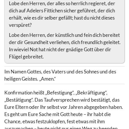
Lobe den Herren, der alles so herrlich regieret, der
dich auf Adelers Fittichen sicher geführet, der dich
erhält, wie es dir selber gefällt; hast du nicht dieses
verspüret?
Lobe den Herren, der künstlich und fein dich bereitet
der dir Gesundheit verliehen, dich freundlich geleitet.
In wieviel Not hat nicht der gnädige Gott über dir
Flügel gebreitet.
Im Namen Gottes, des Vaters und des Sohnes und des
heiligen Geistes. „Amen.“
Konfirmation heißt „Befestigung“, „Bekräftigung“,
„Bestätigung“. Das Taufversprechen wird bestätigt, das
Eure Eltern oder Ihr selbst vor Jahren abgegeben haben.
Es geht um Eure Sache mit Gott heute – ihr habt die
Chance, etwas festzuklopfen, fest etwas mit ihm
auszumachen – heute nicht nur einen Weg zu beenden,