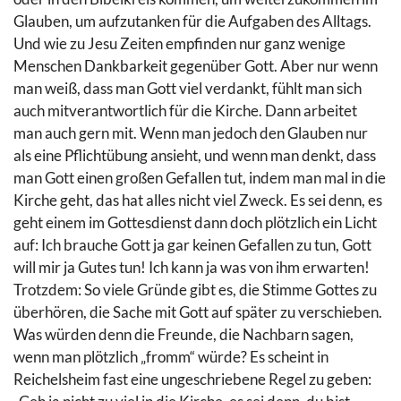
Glauben, um aufzutanken für die Aufgaben des Alltags.
Und wie zu Jesu Zeiten empfinden nur ganz wenige
Menschen Dankbarkeit gegenüber Gott. Aber nur wenn
man weiß, dass man Gott viel verdankt, fühlt man sich
auch mitverantwortlich für die Kirche. Dann arbeitet
man auch gern mit. Wenn man jedoch den Glauben nur
als eine Pflichtübung ansieht, und wenn man denkt, dass
man Gott einen großen Gefallen tut, indem man mal in die
Kirche geht, das hat alles nicht viel Zweck. Es sei denn, es
geht einem im Gottesdienst dann doch plötzlich ein Licht
auf: Ich brauche Gott ja gar keinen Gefallen zu tun, Gott
will mir ja Gutes tun! Ich kann ja was von ihm erwarten!
Trotzdem: So viele Gründe gibt es, die Stimme Gottes zu
überhören, die Sache mit Gott auf später zu verschieben.
Was würden denn die Freunde, die Nachbarn sagen,
wenn man plötzlich „fromm“ würde? Es scheint in
Reichelsheim fast eine ungeschriebene Regel zu geben: