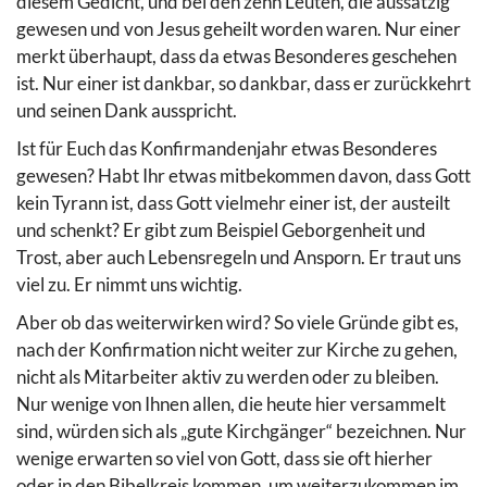
diesem Gedicht, und bei den zehn Leuten, die aussätzig
gewesen und von Jesus geheilt worden waren. Nur einer
merkt überhaupt, dass da etwas Besonderes geschehen
ist. Nur einer ist dankbar, so dankbar, dass er zurückkehrt
und seinen Dank ausspricht.
Ist für Euch das Konfirmandenjahr etwas Besonderes
gewesen? Habt Ihr etwas mitbekommen davon, dass Gott
kein Tyrann ist, dass Gott vielmehr einer ist, der austeilt
und schenkt? Er gibt zum Beispiel Geborgenheit und
Trost, aber auch Lebensregeln und Ansporn. Er traut uns
viel zu. Er nimmt uns wichtig.
Aber ob das weiterwirken wird? So viele Gründe gibt es,
nach der Konfirmation nicht weiter zur Kirche zu gehen,
nicht als Mitarbeiter aktiv zu werden oder zu bleiben.
Nur wenige von Ihnen allen, die heute hier versammelt
sind, würden sich als „gute Kirchgänger“ bezeichnen. Nur
wenige erwarten so viel von Gott, dass sie oft hierher
oder in den Bibelkreis kommen, um weiterzukommen im