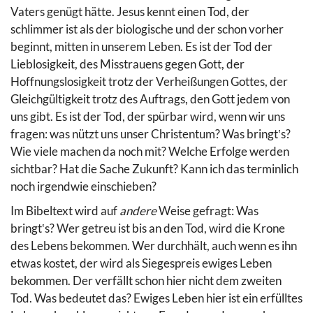
Vaters genügt hätte. Jesus kennt einen Tod, der
schlimmer ist als der biologische und der schon vorher
beginnt, mitten in unserem Leben. Es ist der Tod der
Lieblosigkeit, des Misstrauens gegen Gott, der
Hoffnungslosigkeit trotz der Verheißungen Gottes, der
Gleichgültigkeit trotz des Auftrags, den Gott jedem von
uns gibt. Es ist der Tod, der spürbar wird, wenn wir uns
fragen: was nützt uns unser Christentum? Was bringt‛s?
Wie viele machen da noch mit? Welche Erfolge werden
sichtbar? Hat die Sache Zukunft? Kann ich das terminlich
noch irgendwie einschieben?
Im Bibeltext wird auf
andere
Weise gefragt: Was
bringt‛s? Wer getreu ist bis an den Tod, wird die Krone
des Lebens bekommen. Wer durchhält, auch wenn es ihn
etwas kostet, der wird als Siegespreis ewiges Leben
bekommen. Der verfällt schon hier nicht dem zweiten
Tod. Was bedeutet das? Ewiges Leben hier ist ein erfülltes