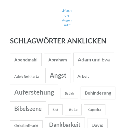
„Mach
die
Augen
auf!“
SCHLAGWÖRTER ANKLICKEN
Adam und Eva
Abendmahl
Abraham
Angst
Arbeit
Adele Reinhartz
Auferstehung
Behinderung
Batjah
Bibelszene
Buße
Blut
Capoeira
Dankbarkeit
David
Christkindlmarkt