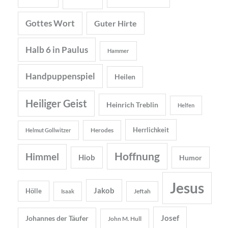
Gottes Wort
Guter Hirte
Halb 6 in Paulus
Hammer
Handpuppenspiel
Heilen
Heiliger Geist
Heinrich Treblin
Helfen
Herrlichkeit
Herodes
Helmut Gollwitzer
Hoffnung
Himmel
Hiob
Humor
Jesus
Jakob
Hölle
Jeftah
Isaak
Josef
Johannes der Täufer
John M. Hull