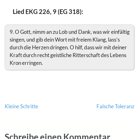
Lied EKG 226, 9 (EG 318):
9. O Gott, nimm an zu Lob und Dank, was wir einfältig
singen, und gib dein Wort mit freiem Klang, lass’s
durch die Herzen dringen. O hilf, dass wir mit deiner
Kraft durch recht geistliche Ritterschaft des Lebens
Kron erringen.
Beitragsnavigation
Kleine Schritte
Falsche Toleranz
Schreibe einen Kommentar