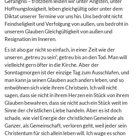
Gefängnis – trotzdem leiden wir unter Ängsten, unter
Hoffnungslosigkeit, leben gleichgültig oder unter dem
Diktat unserer Termine vor uns hin. Uns bedroht nicht
Feindseligkeit und Verfolgung von außen, uns bedroht in
unserem Glauben Gleichgültigkeit von außen und
Resignation im Inneren.
Es ist also gar nicht so einfach, in einer Zeit wie der
unseren „getreu zu sein“, getreu bis an den Tod. Man will
vielleicht gern öfter in die Kirche. Aber der
Sonntagmorgen ist der einzige Tag zum Ausschlafen, und
man kann ja seinen Glauben auch anders leben, und so
entwöhnen sich viele ihrem Christsein. Ich will nicht
sagen, dass sie nicht in ihrem Herzen ein Stück von ihrem
Glauben bewahren, dass sie nicht auch ein Stück weit im
Sinne der christlichen Liebe handeln. Aber es ist doch
schade, wie viel Energie der christlichen Gemeinde als
Ganzer, als Gemeinschaft, verloren geht, weil jeder sein
Christentum für sich allein leben will. Ich wage es schon