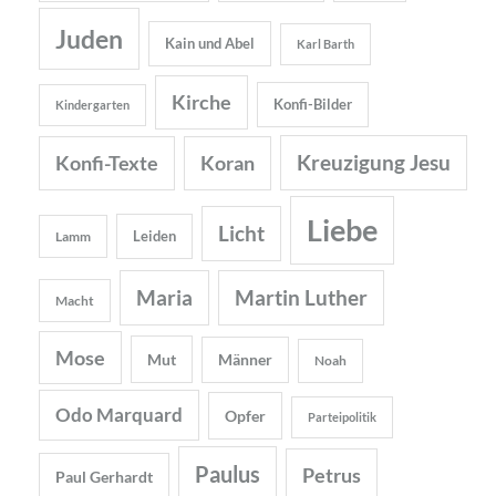
Juden
Kain und Abel
Karl Barth
Kirche
Konfi-Bilder
Kindergarten
Kreuzigung Jesu
Konfi-Texte
Koran
Liebe
Licht
Leiden
Lamm
Maria
Martin Luther
Macht
Mose
Mut
Männer
Noah
Odo Marquard
Opfer
Parteipolitik
Paulus
Petrus
Paul Gerhardt