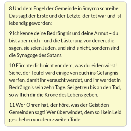
8 Und dem Engel der Gemeinde in Smyrna schreibe:
Das sagt der Erste und der Letzte, der tot war und ist
lebendig geworden:
9 Ich kenne deine Bedrängnis und deine Armut – du
bist aber reich – und die Lästerung von denen, die
sagen, sie seien Juden, und sind’s nicht, sondern sind
die Synagoge des Satans.
10 Fürchte dich nicht vor dem, was du leiden wirst!
Siehe, der Teufel wird einige von euch ins Gefängnis
werfen, damit ihr versucht werdet, und ihr werdet in
Bedrängnis sein zehn Tage. Sei getreu bis an den Tod,
so will ich dir die Krone des Lebens geben.
11 Wer Ohren hat, der höre, was der Geist den
Gemeinden sagt! Wer überwindet, dem soll kein Leid
geschehen von dem zweiten Tode.