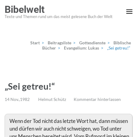
Zum
Bibelwelt
Inhalt
Texte und Themen rund um das meist gelesene Buch der Welt
springen
(Enter
drücken)
Start
>
Beitragsliste
>
Gottesdienste
>
Biblische
Bücher
>
Evangelium: Lukas
>
„Sei getreu!“
„Sei getreu!“
14 Nov.,1982
Helmut Schütz
Kommentar hinterlassen
Wenn der Tod nicht das letzte Wort hat, dann müssen
und dürfen wir auch nicht schweigen, wo Tod unter
uns Menschen bereitet wird. Vom Rufmord im kleinen