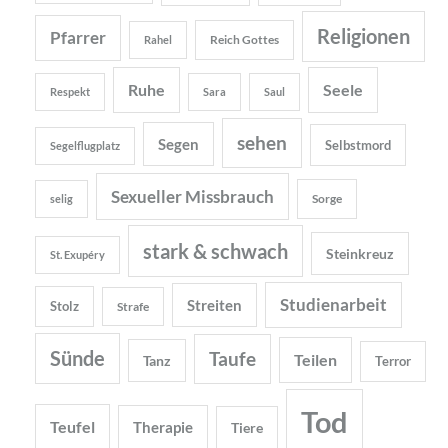
Religionen
Pfarrer
Reich Gottes
Rahel
Ruhe
Seele
Respekt
Sara
Saul
sehen
Segen
Selbstmord
Segelflugplatz
Sexueller Missbrauch
Sorge
selig
stark & schwach
Steinkreuz
St. Exupéry
Studienarbeit
Streiten
Stolz
Strafe
Sünde
Taufe
Teilen
Tanz
Terror
Tod
Teufel
Therapie
Tiere