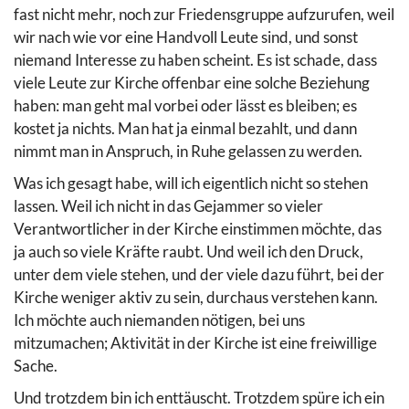
fast nicht mehr, noch zur Friedensgruppe aufzurufen, weil
wir nach wie vor eine Handvoll Leute sind, und sonst
niemand Interesse zu haben scheint. Es ist schade, dass
viele Leute zur Kirche offenbar eine solche Beziehung
haben: man geht mal vorbei oder lässt es bleiben; es
kostet ja nichts. Man hat ja einmal bezahlt, und dann
nimmt man in Anspruch, in Ruhe gelassen zu werden.
Was ich gesagt habe, will ich eigentlich nicht so stehen
lassen. Weil ich nicht in das Gejammer so vieler
Verantwortlicher in der Kirche einstimmen möchte, das
ja auch so viele Kräfte raubt. Und weil ich den Druck,
unter dem viele stehen, und der viele dazu führt, bei der
Kirche weniger aktiv zu sein, durchaus verstehen kann.
Ich möchte auch niemanden nötigen, bei uns
mitzumachen; Aktivität in der Kirche ist eine freiwillige
Sache.
Und trotzdem bin ich enttäuscht. Trotzdem spüre ich ein