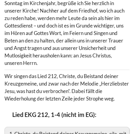
Sonntag im Kirchenjahr, begrüße ich Sie herzlich in
unserer Kirche! Nachher auf dem Friedhof, wo ich auch
zu reden habe, werden mehr Leute da sein als hier im
Gottesdienst – und doch ist es im Grunde wichtiger, uns
im Hören auf Gottes Wort, im Feiern und Singen und
Beten an den zu halten, der allein uns in unserer Trauer
und Angst tragen und aus unserer Unsicherheit und
Mutlosigkeit herausholen kann: an Jesus Christus,
unseren Herrn.
Wir singen das Lied 212, Christe, du Beistand deiner
Kreuzgemeine, und zwar nach der Melodie „Herzliebster
Jesu, was hast du verbrochen“. Dabei fällt die
Wiederholung der letzten Zeile jeder Strophe weg.
Lied EKG 212, 1-4 (nicht im EG):
1. Christe, du Beistand deiner Kreuzgemeine, eile, mit