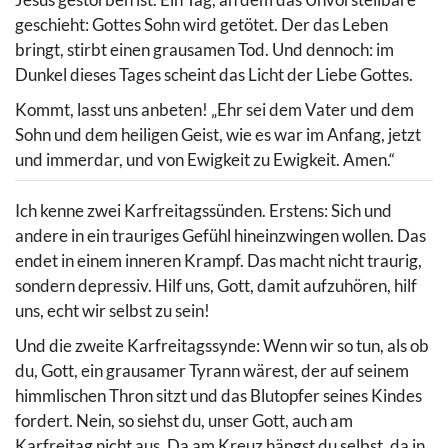
geschieht: Gottes Sohn wird getötet. Der das Leben
bringt, stirbt einen grausamen Tod. Und dennoch: im
Dunkel dieses Tages scheint das Licht der Liebe Gottes.
Kommt, lasst uns anbeten! „Ehr sei dem Vater und dem
Sohn und dem heiligen Geist, wie es war im Anfang, jetzt
und immerdar, und von Ewigkeit zu Ewigkeit. Amen.“
Ich kenne zwei Karfreitagssünden. Erstens: Sich und
andere in ein trauriges Gefühl hineinzwingen wollen. Das
endet in einem inneren Krampf. Das macht nicht traurig,
sondern depressiv. Hilf uns, Gott, damit aufzuhören, hilf
uns, echt wir selbst zu sein!
Und die zweite Karfreitagssynde: Wenn wir so tun, als ob
du, Gott, ein grausamer Tyrann wärest, der auf seinem
himmlischen Thron sitzt und das Blutopfer seines Kindes
fordert. Nein, so siehst du, unser Gott, auch am
Karfreitag nicht aus. Da am Kreuz hängst du selbst, da in