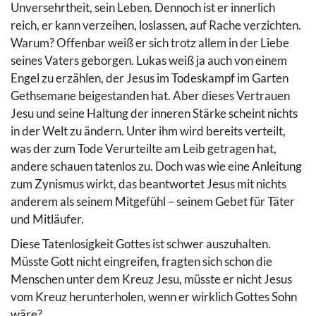
Unversehrtheit, sein Leben. Dennoch ist er innerlich
reich, er kann verzeihen, loslassen, auf Rache verzichten.
Warum? Offenbar weiß er sich trotz allem in der Liebe
seines Vaters geborgen. Lukas weiß ja auch von einem
Engel zu erzählen, der Jesus im Todeskampf im Garten
Gethsemane beigestanden hat. Aber dieses Vertrauen
Jesu und seine Haltung der inneren Stärke scheint nichts
in der Welt zu ändern. Unter ihm wird bereits verteilt,
was der zum Tode Verurteilte am Leib getragen hat,
andere schauen tatenlos zu. Doch was wie eine Anleitung
zum Zynismus wirkt, das beantwortet Jesus mit nichts
anderem als seinem Mitgefühl – seinem Gebet für Täter
und Mitläufer.
Diese Tatenlosigkeit Gottes ist schwer auszuhalten.
Müsste Gott nicht eingreifen, fragten sich schon die
Menschen unter dem Kreuz Jesu, müsste er nicht Jesus
vom Kreuz herunterholen, wenn er wirklich Gottes Sohn
wäre?