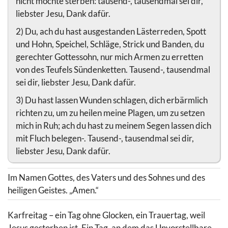
nicht möchte sterben: tausend-, tausendmal sei dir,
liebster Jesu, Dank dafür.
2) Du, ach du hast ausgestanden Lästerreden, Spott
und Hohn, Speichel, Schläge, Strick und Banden, du
gerechter Gottessohn, nur mich Armen zu erretten
von des Teufels Sündenketten. Tausend-, tausendmal
sei dir, liebster Jesu, Dank dafür.
3) Du hast lassen Wunden schlagen, dich erbärmlich
richten zu, um zu heilen meine Plagen, um zu setzen
mich in Ruh; ach du hast zu meinem Segen lassen dich
mit Fluch belegen-. Tausend-, tausendmal sei dir,
liebster Jesu, Dank dafür.
Im Namen Gottes, des Vaters und des Sohnes und des
heiligen Geistes. „Amen.“
Karfreitag – ein Tag ohne Glocken, ein Trauertag, weil
Jesus gestorben ist. Ein Tag, an dem das Unvorstellbare