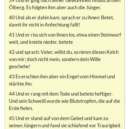
39 Und er ging nach seiner Gewohnheit hinaus an den
Ölberg. Es folgten ihm aber auch die Jünger.
40 Und als er dahin kam, sprach er zu ihnen: Betet,
damit ihr nicht in Anfechtung fallt!
41 Und er riss sich von ihnen los, etwa einen Steinwurf
weit, und kniete nieder, betete
42 und sprach: Vater, willst du, so nimm diesen Kelch
von mir; doch nicht mein, sondern dein Wille
geschehe!
43 Es erschien ihm aber ein Engel vom Himmel und
stärkte ihn.
44 Und er rang mit dem Tode und betete heftiger.
Und sein Schweiß wurde wie Blutstropfen, die auf die
Erde fielen.
45 Und er stand auf von dem Gebet und kam zu
seinen Jüngern und fand sie schlafend vor Traurigkeit