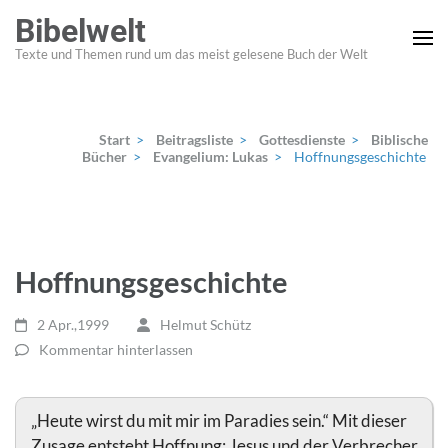
Zum
Bibelwelt
Inhalt
Texte und Themen rund um das meist gelesene Buch der Welt
springen
(Enter
drücken)
Start
>
Beitragsliste
>
Gottesdienste
>
Biblische
Bücher
>
Evangelium: Lukas
>
Hoffnungsgeschichte
Hoffnungsgeschichte
2 Apr.,1999
Helmut Schütz
Kommentar hinterlassen
„Heute wirst du mit mir im Paradies sein.“ Mit dieser
Zusage entsteht Hoffnung: Jesus und der Verbrecher,