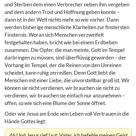
und Sterben dem einen Verbrecher neben ihm vergeben
und dem andern Trost und Hoffnung geben konnte –
dann ist in der Welt nichts mehr so wie vorher. Dann
werden bisherige menschliche Klarheiten zur finstersten
Finsternis. Woran sich Menschen verzweifelt
festgehalten haben, bricht wie bei einem Erdbeben
zusammen. Die Opfer, die man meinte, Gott im Tempel
darbringen zu müssen, sind überflüssig geworden – der
Vorhang im Tempel, der die Reinen von den Unreinen
scheidet, kann ruhig zerreißen. Denn Gott liebt die
Menschen mit einer Liebe, die unvorstellbar groß ist. Wir
können sie nicht verdienen, wir brauchen sie nicht zu
verdienen, wir brauchen sie einfach nur anzunehmen –
offen, so wie sich eine Blume der Sonne öffnet.
Oder wie Jesus am Ende sein Leben voll Vertrauen in die
Hände Gottes legt:
46 Und Jesus rief laut: Vater, ich befehle meinen Geist