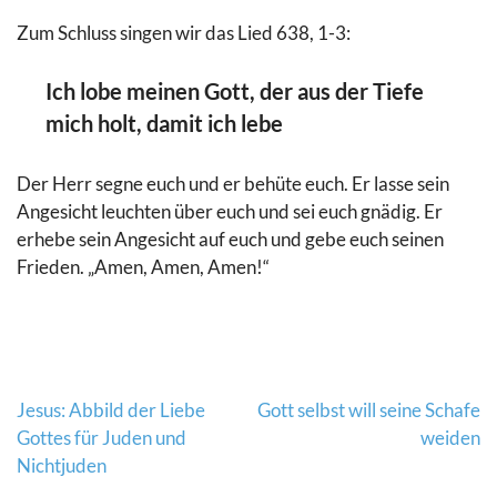
Zum Schluss singen wir das Lied 638, 1-3:
Ich lobe meinen Gott, der aus der Tiefe
mich holt, damit ich lebe
Der Herr segne euch und er behüte euch. Er lasse sein
Angesicht leuchten über euch und sei euch gnädig. Er
erhebe sein Angesicht auf euch und gebe euch seinen
Frieden. „Amen, Amen, Amen!“
Beitragsnavigation
Jesus: Abbild der Liebe
Gott selbst will seine Schafe
Gottes für Juden und
weiden
Nichtjuden