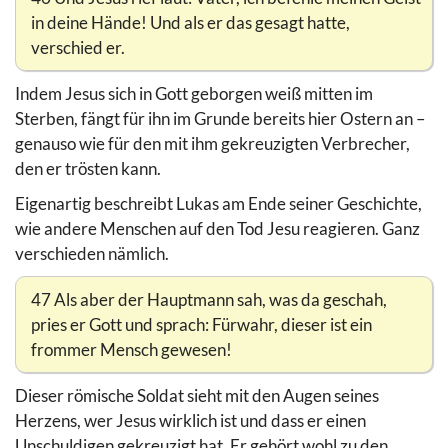
in deine Hände! Und als er das gesagt hatte,
verschied er.
Indem Jesus sich in Gott geborgen weiß mitten im
Sterben, fängt für ihn im Grunde bereits hier Ostern an –
genauso wie für den mit ihm gekreuzigten Verbrecher,
den er trösten kann.
Eigenartig beschreibt Lukas am Ende seiner Geschichte,
wie andere Menschen auf den Tod Jesu reagieren. Ganz
verschieden nämlich.
47 Als aber der Hauptmann sah, was da geschah,
pries er Gott und sprach: Fürwahr, dieser ist ein
frommer Mensch gewesen!
Dieser römische Soldat sieht mit den Augen seines
Herzens, wer Jesus wirklich ist und dass er einen
Unschuldigen gekreuzigt hat. Er gehört wohl zu den