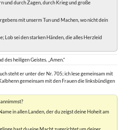
tern und durch Zagen, durch Krieg und große
vergebens mit unserm Tun und Machen, wo nicht dein
ue; Lob sei den starken Händen, die alles Herzleid
 des heiligen Geistes. „Amen.“
h steht er unter der Nr. 705; ich lese gemeinsam mit
 Kalbhenn gemeinsam mit den Frauen die linksbündigen
r annimmst?
n Name in allen Landen, der du zeigst deine Hoheit am
linge hast du eine Macht zugerichtet um deiner