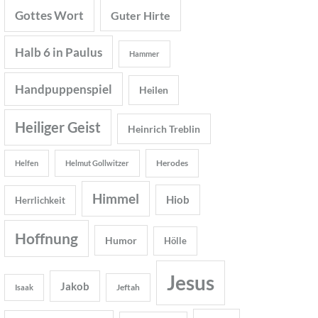
Gottes Wort
Guter Hirte
Halb 6 in Paulus
Hammer
Handpuppenspiel
Heilen
Heiliger Geist
Heinrich Treblin
Herodes
Helfen
Helmut Gollwitzer
Himmel
Hiob
Herrlichkeit
Hoffnung
Humor
Hölle
Jesus
Jakob
Jeftah
Isaak