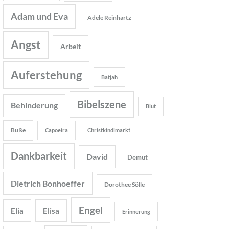
Adam und Eva
Adele Reinhartz
Angst
Arbeit
Auferstehung
Batjah
Bibelszene
Behinderung
Blut
Buße
Capoeira
Christkindlmarkt
Dankbarkeit
David
Demut
Dietrich Bonhoeffer
Dorothee Sölle
Engel
Elia
Elisa
Erinnerung