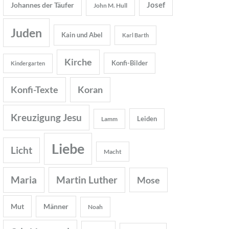
Josef
Johannes der Täufer
John M. Hull
Juden
Kain und Abel
Karl Barth
Kirche
Konfi-Bilder
Kindergarten
Konfi-Texte
Koran
Kreuzigung Jesu
Leiden
Lamm
Liebe
Licht
Macht
Maria
Martin Luther
Mose
Mut
Männer
Noah