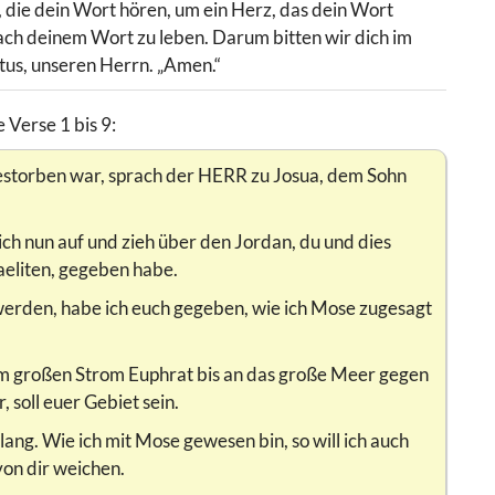
, die dein Wort hören, um ein Herz, das dein Wort
ach deinem Wort zu leben. Darum bitten wir dich im
tus, unseren Herrn. „Amen.“
 Verse 1 bis 9:
torben war, sprach der HERR zu Josua, dem Sohn
ch nun auf und zieh über den Jordan, du und dies
raeliten, gegeben habe.
 werden, habe ich euch gegeben, wie ich Mose zugesagt
m großen Strom Euphrat bis an das große Meer gegen
 soll euer Gebiet sein.
lang. Wie ich mit Mose gewesen bin, so will ich auch
 von dir weichen.