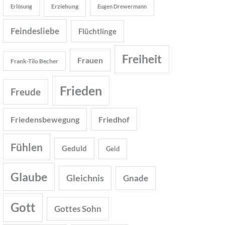
Erziehung
Erlösung
Eugen Drewermann
Feindesliebe
Flüchtlinge
Freiheit
Frauen
Frank-Tilo Becher
Frieden
Freude
Friedensbewegung
Friedhof
Fühlen
Geduld
Geld
Glaube
Gleichnis
Gnade
Gott
Gottes Sohn