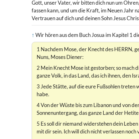
Gott, unser Vater, wir bitten dich nun um Ohren
fassen kann, und um die Kraft, im Neuen Jahr n
Vertrauen auf dich und deinen Sohn Jesus Chris
↑
Wir hören aus dem Buch Josua im Kapitel 1 die
1 Nachdem Mose, der Knecht des HERRN, ges
Nuns, Moses Diener:
2 Mein Knecht Mose ist gestorben; so mach di
ganze Volk, in das Land, das ich ihnen, den Is
3 Jede Stätte, auf die eure Fußsohlen treten
habe.
4 Von der Wüste bis zum Libanon und von de
Sonnenuntergang, das ganze Land der Hetiter,
5 Es soll dir niemand widerstehen dein Leben 
mit dir sein. Ich will dich nicht verlassen noch