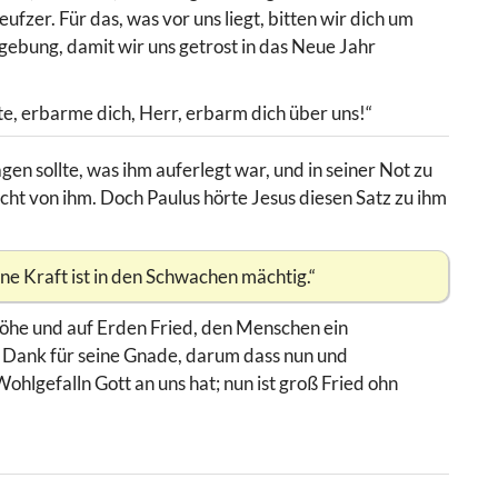
zer. Für das, was vor uns liegt, bitten wir dich um
gebung, damit wir uns getrost in das Neue Jahr
te, erbarme dich, Herr, erbarm dich über uns!“
agen sollte, was ihm auferlegt war, und in seiner Not zu
cht von ihm. Doch Paulus hörte Jesus diesen Satz zu ihm
e Kraft ist in den Schwachen mächtig.“
 Höhe und auf Erden Fried, den Menschen ein
nd Dank für seine Gnade, darum dass nun und
hlgefalln Gott an uns hat; nun ist groß Fried ohn