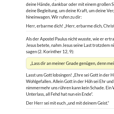
deine Hände, dankbar oder mit einem großen Seuf
deine Begleitung, um deine Kraft, um deine Ver
hineinwagen. Wir rufen zu dir:
Herr, erbarme dich! „Herr, erbarme dich, Chris
Als der Apostel Paulus nicht wusste, wie er ertr
Jesus betete, nahm Jesus seine Last trotzdem ni
sagen (2. Korinther 12, 9):
„Lass dir an meiner Gnade genügen, denn mein
Lasst uns Gott lobsingen! „Ehre sei Gott in der
Wohlgefallen. Allein Gott in der Höh sei Ehr u
nimmermehr uns rühren kann kein Schade. Ein Wo
Unterlass, all Fehd hat nun ein Ende“.
Der Herr sei mit euch „und mit deinem Geist.“