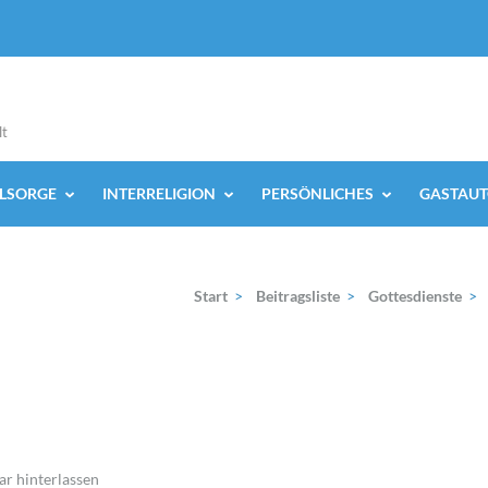
lt
ELSORGE
INTERRELIGION
PERSÖNLICHES
GASTAUT
Start
>
Beitragsliste
>
Gottesdienste
>
 hinterlassen