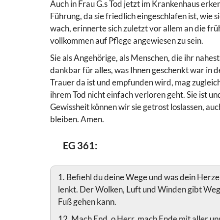
Auch in Frau G.s Tod jetzt im Krankenhaus erken
Führung, da sie friedlich eingeschlafen ist, wie s
wach, erinnerte sich zuletzt vor allem an die früh
vollkommen auf Pflege angewiesen zu sein.
Sie als Angehörige, als Menschen, die ihr nahes
dankbar für alles, was Ihnen geschenkt war in
Trauer da ist und empfunden wird, mag zugleich
ihrem Tod nicht einfach verloren geht. Sie ist un
Gewissheit können wir sie getrost loslassen, au
bleiben. Amen.
EG 361:
1. Befiehl du deine Wege und was dein Herze 
lenkt. Der Wolken, Luft und Winden gibt Weg
Fuß gehen kann.
12. Mach End, o Herr, mach Ende mit aller uns