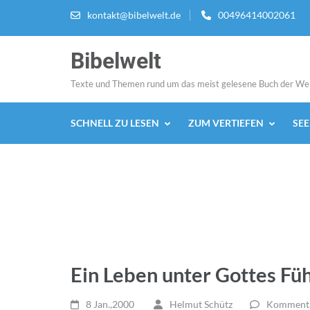
Zum
kontakt@bibelwelt.de
00496414002061
Inhalt
springen
Bibelwelt
(Enter
drücken)
Texte und Themen rund um das meist gelesene Buch der We
SCHNELL ZU LESEN
ZUM VERTIEFEN
SE
Ein Leben unter Gottes Fü
8 Jan.,2000
Helmut Schütz
Kommentar