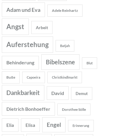
Adam und Eva
Adele Reinhartz
Angst
Arbeit
Auferstehung
Batjah
Bibelszene
Behinderung
Blut
Buße
Capoeira
Christkindlmarkt
Dankbarkeit
David
Demut
Dietrich Bonhoeffer
Dorothee Sölle
Engel
Elia
Elisa
Erinnerung