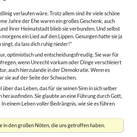
dlinig verlaufen wäre. Trotz allem sind ihr viele schöne
ame Jahre der Ehe waren ein großes Geschenk, auch
und ihrer Heimatstadt blieb sie verbunden. Und selbst
h morgens ein Lied auf den Lippen. Gesungen hatte sie ja
ingt, da lass dich ruhig nieder!“
ur, optimistisch und entscheidungsfreudig. Sie war für
 aufregen, wenn Unrecht vorkam oder Dinge verschleiert
atur, auch hierzulande in der Demokratie. Wenn es
r sie auf der Seite der Schwachen.
 über das Leben, das für sie seinen Sinn in sich selber
ch herausfinden. Sie glaubte an eine Führung durch Gott,
. In einem Leben voller Bedrängnis, wie sie es führen
fe in den großen Nöten, die uns getroffen haben.