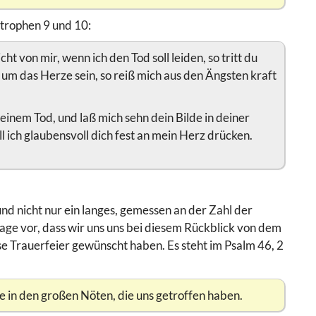
Strophen 9 und 10:
cht von mir, wenn ich den Tod soll leiden, so tritt du
um das Herze sein, so reiß mich aus den Ängsten kraft
einem Tod, und laß mich sehn dein Bilde in deiner
ll ich glaubensvoll dich fest an mein Herz drücken.
und nicht nur ein langes, gemessen an der Zahl der
hlage vor, dass wir uns uns bei diesem Rückblick von dem
iese Trauerfeier gewünscht haben. Es steht im Psalm 46, 2
fe in den großen Nöten, die uns getroffen haben.