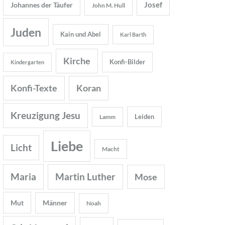
Josef
Johannes der Täufer
John M. Hull
Juden
Kain und Abel
Karl Barth
Kirche
Konfi-Bilder
Kindergarten
Konfi-Texte
Koran
Kreuzigung Jesu
Leiden
Lamm
Liebe
Licht
Macht
Maria
Martin Luther
Mose
Mut
Männer
Noah