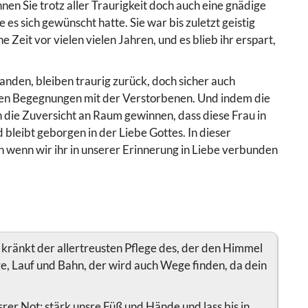
nen Sie trotz aller Traurigkeit doch auch eine gnädige
ie es sich gewünscht hatte. Sie war bis zuletzt geistig
e Zeit vor vielen vielen Jahren, und es blieb ihr erspart,
tanden, bleiben traurig zurück, doch sicher auch
 den Begegnungen mit der Verstorbenen. Und indem die
 die Zuversicht an Raum gewinnen, dass diese Frau in
d bleibt geborgen in der Liebe Gottes. In dieser
ch wenn wir ihr in unserer Erinnerung in Liebe verbunden
kränkt der allertreusten Pflege des, der den Himmel
e, Lauf und Bahn, der wird auch Wege finden, da dein
rer Not; stärk unsre Füß und Hände und lass bis in