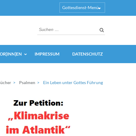
Gottesdienst-Menü
Suchen
nach:
OR[INN]EN
IMPRESSUM
DATENSCHUTZ
Bücher
>
Psalmen
>
Ein Leben unter Gottes Führung