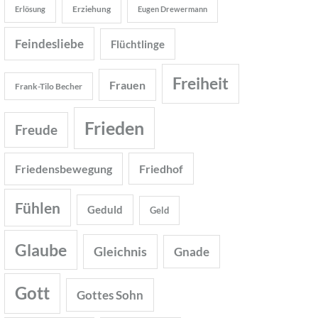
Erziehung
Erlösung
Eugen Drewermann
Feindesliebe
Flüchtlinge
Freiheit
Frauen
Frank-Tilo Becher
Frieden
Freude
Friedensbewegung
Friedhof
Fühlen
Geduld
Geld
Glaube
Gleichnis
Gnade
Gott
Gottes Sohn