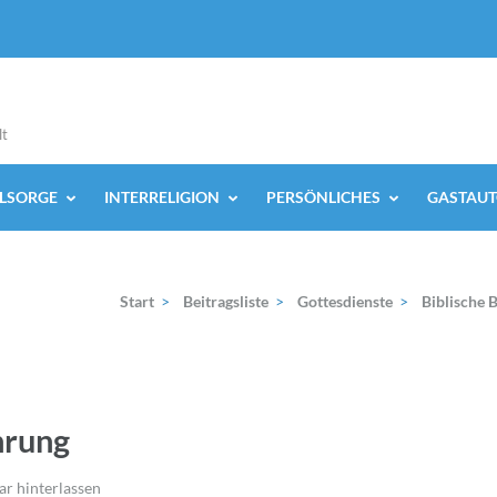
lt
ELSORGE
INTERRELIGION
PERSÖNLICHES
GASTAUT
Start
>
Beitragsliste
>
Gottesdienste
>
Biblische 
hrung
 hinterlassen