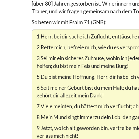
[über 80] Jahren gestorben ist. Wir erinnern un
Trauer, und wir fragen gemeinsam nach dem Tro
So beten wir mit Psalm 71 (GNB):
1 Herr, bei dir suche ich Zuflucht; enttäusche
2 Rette mich, befreie mich, wie du es verspro
3 Sei mir ein sicheres Zuhause, wohin ich jed
helfen; du bist mein Fels und meine Burg!
5 Du bist meine Hoffnung, Herr, dir habe ich 
6 Seit meiner Geburt bist du mein Halt; du 
gehört dir allezeit mein Dank!
7 Viele meinten, du hättest mich verflucht; a
8 Mein Mund singt immerzu dein Lob, den ga
9 Jetzt, wo ich alt geworden bin, vertreibe m
verlass mich nicht!