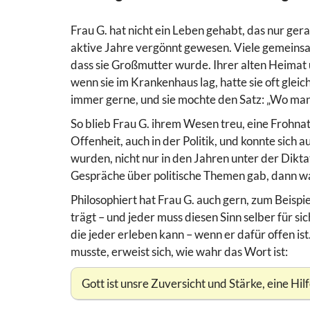
Frau G. hat nicht ein Leben gehabt, das nur gera
aktive Jahre vergönnt gewesen. Viele gemeins
dass sie Großmutter wurde. Ihrer alten Heimat 
wenn sie im Krankenhaus lag, hatte sie oft gleic
immer gerne, und sie mochte den Satz: „Wo man s
So blieb Frau G. ihrem Wesen treu, eine Frohnat
Offenheit, auch in der Politik, und konnte sich
wurden, nicht nur in den Jahren unter der Dikt
Gespräche über politische Themen gab, dann wa
Philosophiert hat Frau G. auch gern, zum Beispiel
trägt – und jeder muss diesen Sinn selber für si
die jeder erleben kann – wenn er dafür offen ist
musste, erweist sich, wie wahr das Wort ist:
Gott ist unsre Zuversicht und Stärke, eine Hil