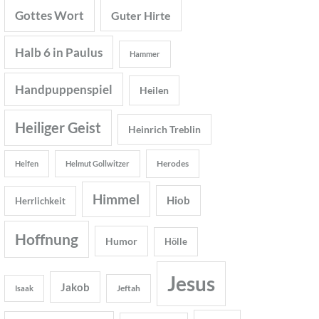
Gottes Wort
Guter Hirte
Halb 6 in Paulus
Hammer
Handpuppenspiel
Heilen
Heiliger Geist
Heinrich Treblin
Herodes
Helfen
Helmut Gollwitzer
Himmel
Hiob
Herrlichkeit
Hoffnung
Humor
Hölle
Jesus
Jakob
Jeftah
Isaak