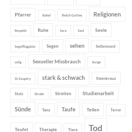
Religionen
Pfarrer
Reich Gottes
Rahel
Ruhe
Seele
Respekt
Sara
Saul
sehen
Segen
Selbstmord
Segelflugplatz
Sexueller Missbrauch
Sorge
selig
stark & schwach
Steinkreuz
St. Exupéry
Studienarbeit
Streiten
Stolz
Strafe
Sünde
Taufe
Teilen
Tanz
Terror
Tod
Teufel
Therapie
Tiere