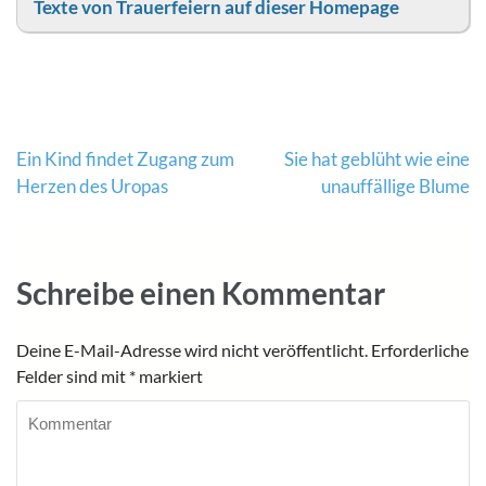
Texte von Trauerfeiern auf dieser Homepage
Beitragsnavigation
Ein Kind findet Zugang zum
Sie hat geblüht wie eine
Herzen des Uropas
unauffällige Blume
Schreibe einen Kommentar
Deine E-Mail-Adresse wird nicht veröffentlicht.
Erforderliche
Felder sind mit
*
markiert
Kommentar