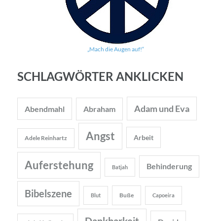
„Mach die Augen auf!“
SCHLAGWÖRTER ANKLICKEN
Adam und Eva
Abendmahl
Abraham
Angst
Arbeit
Adele Reinhartz
Auferstehung
Behinderung
Batjah
Bibelszene
Buße
Blut
Capoeira
Dankbarkeit