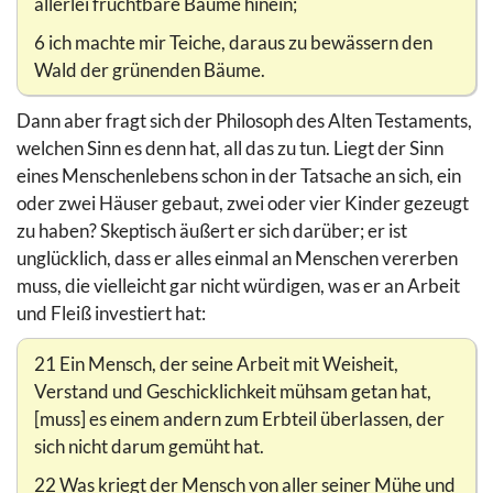
allerlei fruchtbare Bäume hinein;
6 ich machte mir Teiche, daraus zu bewässern den
Wald der grünenden Bäume.
Dann aber fragt sich der Philosoph des Alten Testaments,
welchen Sinn es denn hat, all das zu tun. Liegt der Sinn
eines Menschenlebens schon in der Tatsache an sich, ein
oder zwei Häuser gebaut, zwei oder vier Kinder gezeugt
zu haben? Skeptisch äußert er sich darüber; er ist
unglücklich, dass er alles einmal an Menschen vererben
muss, die vielleicht gar nicht würdigen, was er an Arbeit
und Fleiß investiert hat:
21 Ein Mensch, der seine Arbeit mit Weisheit,
Verstand und Geschicklichkeit mühsam getan hat,
[muss] es einem andern zum Erbteil überlassen, der
sich nicht darum gemüht hat.
22 Was kriegt der Mensch von aller seiner Mühe und