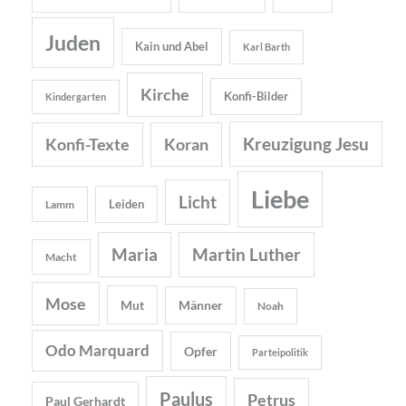
Juden
Kain und Abel
Karl Barth
Kirche
Konfi-Bilder
Kindergarten
Kreuzigung Jesu
Konfi-Texte
Koran
Liebe
Licht
Leiden
Lamm
Maria
Martin Luther
Macht
Mose
Mut
Männer
Noah
Odo Marquard
Opfer
Parteipolitik
Paulus
Petrus
Paul Gerhardt