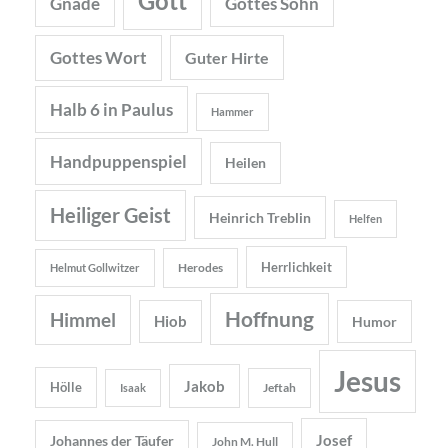
Gott
Gnade
Gottes Sohn
Gottes Wort
Guter Hirte
Halb 6 in Paulus
Hammer
Handpuppenspiel
Heilen
Heiliger Geist
Heinrich Treblin
Helfen
Herrlichkeit
Herodes
Helmut Gollwitzer
Hoffnung
Himmel
Hiob
Humor
Jesus
Jakob
Hölle
Jeftah
Isaak
Josef
Johannes der Täufer
John M. Hull