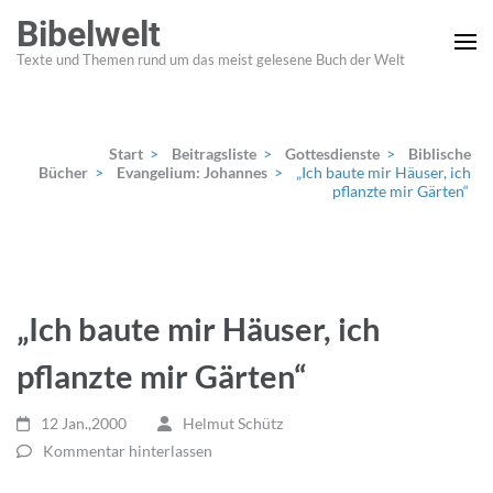
Zum
Bibelwelt
Inhalt
Texte und Themen rund um das meist gelesene Buch der Welt
springen
(Enter
drücken)
Start
>
Beitragsliste
>
Gottesdienste
>
Biblische
Bücher
>
Evangelium: Johannes
>
„Ich baute mir Häuser, ich
pflanzte mir Gärten“
„Ich baute mir Häuser, ich
pflanzte mir Gärten“
12 Jan.,2000
Helmut Schütz
Kommentar hinterlassen