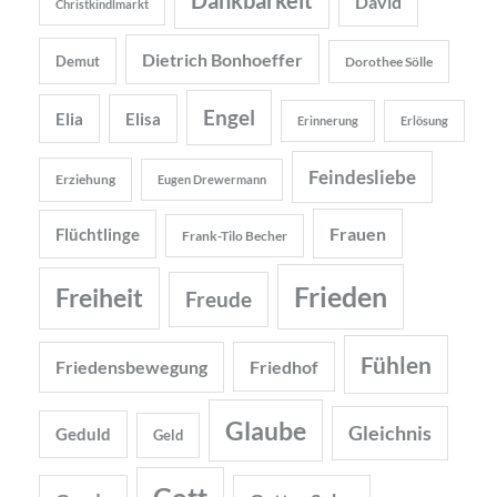
David
Christkindlmarkt
Dietrich Bonhoeffer
Demut
Dorothee Sölle
Engel
Elia
Elisa
Erinnerung
Erlösung
Feindesliebe
Erziehung
Eugen Drewermann
Frauen
Flüchtlinge
Frank-Tilo Becher
Frieden
Freiheit
Freude
Fühlen
Friedensbewegung
Friedhof
Glaube
Gleichnis
Geduld
Geld