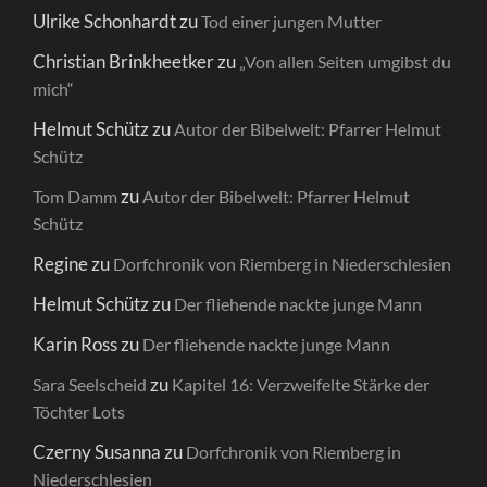
Ulrike Schonhardt
zu
Tod einer jungen Mutter
Christian Brinkheetker
zu
„Von allen Seiten umgibst du
mich“
Helmut Schütz
zu
Autor der Bibelwelt: Pfarrer Helmut
Schütz
zu
Tom Damm
Autor der Bibelwelt: Pfarrer Helmut
Schütz
Regine
zu
Dorfchronik von Riemberg in Niederschlesien
Helmut Schütz
zu
Der fliehende nackte junge Mann
Karin Ross
zu
Der fliehende nackte junge Mann
zu
Sara Seelscheid
Kapitel 16: Verzweifelte Stärke der
Töchter Lots
Czerny Susanna
zu
Dorfchronik von Riemberg in
Niederschlesien