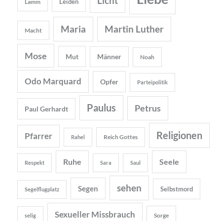
Licht
Leiden
Lamm
Maria
Martin Luther
Macht
Mose
Mut
Männer
Noah
Odo Marquard
Opfer
Parteipolitik
Paulus
Petrus
Paul Gerhardt
Religionen
Pfarrer
Reich Gottes
Rahel
Ruhe
Seele
Respekt
Sara
Saul
sehen
Segen
Selbstmord
Segelflugplatz
Sexueller Missbrauch
Sorge
selig