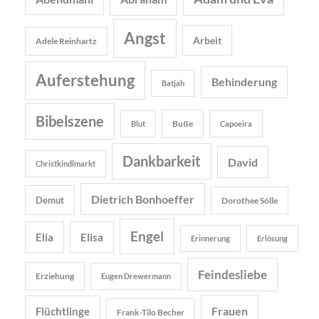
Angst
Arbeit
Adele Reinhartz
Auferstehung
Behinderung
Batjah
Bibelszene
Buße
Blut
Capoeira
Dankbarkeit
David
Christkindlmarkt
Dietrich Bonhoeffer
Demut
Dorothee Sölle
Engel
Elia
Elisa
Erinnerung
Erlösung
Feindesliebe
Erziehung
Eugen Drewermann
Frauen
Flüchtlinge
Frank-Tilo Becher