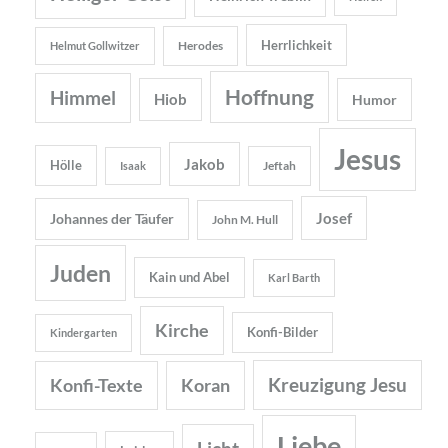
Herrlichkeit
Herodes
Helmut Gollwitzer
Hoffnung
Himmel
Hiob
Humor
Jesus
Jakob
Hölle
Jeftah
Isaak
Josef
Johannes der Täufer
John M. Hull
Juden
Kain und Abel
Karl Barth
Kirche
Konfi-Bilder
Kindergarten
Kreuzigung Jesu
Konfi-Texte
Koran
Liebe