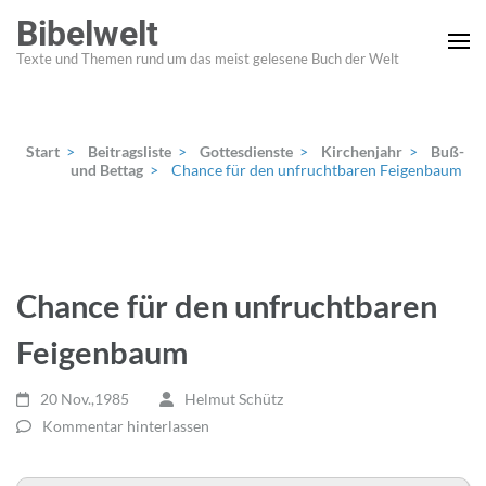
Zum
Bibelwelt
Inhalt
Texte und Themen rund um das meist gelesene Buch der Welt
springen
(Enter
drücken)
Start
>
Beitragsliste
>
Gottesdienste
>
Kirchenjahr
>
Buß-
und Bettag
>
Chance für den unfruchtbaren Feigenbaum
Chance für den unfruchtbaren
Feigenbaum
20 Nov.,1985
Helmut Schütz
Kommentar hinterlassen