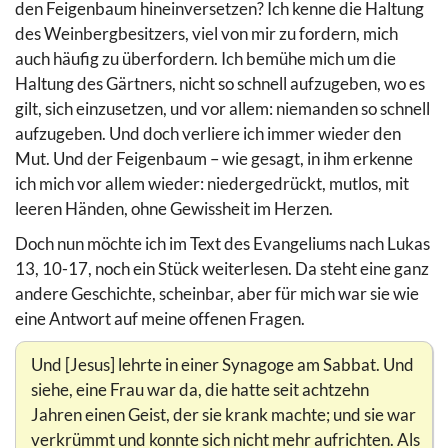
den Feigenbaum hineinversetzen? Ich kenne die Haltung
des Weinbergbesitzers, viel von mir zu fordern, mich
auch häufig zu überfordern. Ich bemühe mich um die
Haltung des Gärtners, nicht so schnell aufzugeben, wo es
gilt, sich einzusetzen, und vor allem: niemanden so schnell
aufzugeben. Und doch verliere ich immer wieder den
Mut. Und der Feigenbaum – wie gesagt, in ihm erkenne
ich mich vor allem wieder: niedergedrückt, mutlos, mit
leeren Händen, ohne Gewissheit im Herzen.
Doch nun möchte ich im Text des Evangeliums nach Lukas
13, 10-17, noch ein Stück weiterlesen. Da steht eine ganz
andere Geschichte, scheinbar, aber für mich war sie wie
eine Antwort auf meine offenen Fragen.
Und [Jesus] lehrte in einer Synagoge am Sabbat. Und
siehe, eine Frau war da, die hatte seit achtzehn
Jahren einen Geist, der sie krank machte; und sie war
verkrümmt und konnte sich nicht mehr aufrichten. Als