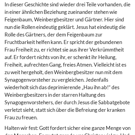
In dieser Geschichte sind wieder drei Teile vorhanden, die
in einer ähnlichen Beziehung zueinander stehen wie
Feigenbaum, Weinbergbesitzer und Gärtner. Hier sind
nun die Rollen eindeutig geklärt. Jesus hat eindeutig die
Rolle des Gärtners, der dem Feigenbaum zur
Fruchtbarkeit helfen kann. Er spricht der gebundenen
Frau Freiheit zu, er richtet sie aus ihrer Verkrümmtheit
auf. Er fordert nichts von ihr, er schenkt ihr Heilung,
Freiheit, aufrechten Gang, freies Atmen. Vielleicht ist es
zu weit hergeholt, den Weinbergbesitzer nun mit dem
Synagogenvorsteher zu vergleichen. Jedenfalls
wiederholt sich das deprimierende „Hau ihn ab!“ des
Weinbergbesitzers in der starren Haltung des
Synagogenvorstehers, der durch Jesus die Sabbatgebote
verletzt sieht, statt sich über die Befreiung der kranken
Frau zu freuen.
Halten wir fest: Gott fordert sicher eine ganze Menge von