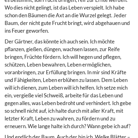
Wo dies nicht gelingt, ist das Leben verspielt. Ich habe
schon den Bäumen die Axt an die Wurzel gelegt. Jeder
Baum, der nicht gute Frucht bringt, wird abgehauen und
ins Feuer geworfen.
Der Gärtner, das könnte ich auch sein. Ich möchte
pflanzen, gießen, düngen, wachsen lassen, zur Reife
bringen, Früchte fördern. Ich will hegen und pflegen,
schützen, Leben bewahren, Leben ermöglichen,
voranbringen, zur Erfüllung bringen. In mir sind Kräfte
und Fähigkeiten, Leben erblühen zu lassen. Dem Leben
will ich dienen, zum Leben will ich helfen. Ich setze mich
ein, vergieße viel Schweiß, arbeite für das Leben und
gegen alles, was Leben bedroht und verhindert. Ich gebe
so schnell nicht auf, ich halte durch mit aller Kraft, mit
letzter Kraft, Leben zu wahren, zu fördern und zu
erneuern. Wie lange halte ich durch? Wann gebe ich auf?
Und endlich der Baum. Auch der bin ich. Welke Blätter –