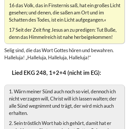
16 das Volk, das in Finsternis saß, hat ein großes Licht
gesehen; und denen, die saßen am Ort und im
Schatten des Todes, ist ein Licht aufgegangen.«
17 Seit der Zeit fing Jesus an zu predigen: Tut Buße,
denn das Himmelreich ist nahe herbeigekommen!
Selig sind, die das Wort Gottes hören und bewahren.
Halleluja! „Halleluja, Halleluja, Halleluja!“
Lied EKG 248, 1+2+4 (nicht im EG):
1. Wärn meiner Sünd auch noch so viel, dennoch ich
nicht verzagen will, Christ will ich lassen walten; der
alle Sünd wegnimmt und trägt, der wird mich auch
erhalten.
2. Sein tröstlich Wort hab ich gehört, damit hat er