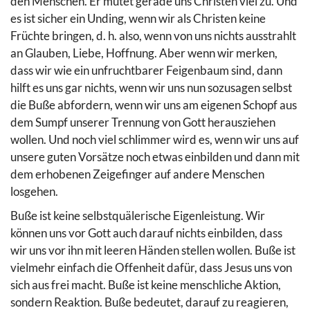
den Menschen. Er mutet gerade uns Christen viel zu. Und
es ist sicher ein Unding, wenn wir als Christen keine
Früchte bringen, d. h. also, wenn von uns nichts ausstrahlt
an Glauben, Liebe, Hoffnung. Aber wenn wir merken,
dass wir wie ein unfruchtbarer Feigenbaum sind, dann
hilft es uns gar nichts, wenn wir uns nun sozusagen selbst
die Buße abfordern, wenn wir uns am eigenen Schopf aus
dem Sumpf unserer Trennung von Gott herausziehen
wollen. Und noch viel schlimmer wird es, wenn wir uns auf
unsere guten Vorsätze noch etwas einbilden und dann mit
dem erhobenen Zeigefinger auf andere Menschen
losgehen.
Buße ist keine selbstquälerische Eigenleistung. Wir
können uns vor Gott auch darauf nichts einbilden, dass
wir uns vor ihn mit leeren Händen stellen wollen. Buße ist
vielmehr einfach die Offenheit dafür, dass Jesus uns von
sich aus frei macht. Buße ist keine menschliche Aktion,
sondern Reaktion. Buße bedeutet, darauf zu reagieren,