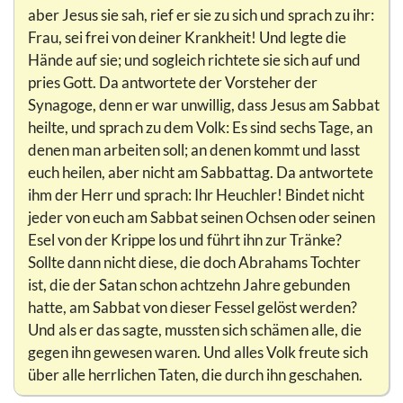
aber Jesus sie sah, rief er sie zu sich und sprach zu ihr:
Frau, sei frei von deiner Krankheit! Und legte die
Hände auf sie; und sogleich richtete sie sich auf und
pries Gott. Da antwortete der Vorsteher der
Synagoge, denn er war unwillig, dass Jesus am Sabbat
heilte, und sprach zu dem Volk: Es sind sechs Tage, an
denen man arbeiten soll; an denen kommt und lasst
euch heilen, aber nicht am Sabbattag. Da antwortete
ihm der Herr und sprach: Ihr Heuchler! Bindet nicht
jeder von euch am Sabbat seinen Ochsen oder seinen
Esel von der Krippe los und führt ihn zur Tränke?
Sollte dann nicht diese, die doch Abrahams Tochter
ist, die der Satan schon achtzehn Jahre gebunden
hatte, am Sabbat von dieser Fessel gelöst werden?
Und als er das sagte, mussten sich schämen alle, die
gegen ihn gewesen waren. Und alles Volk freute sich
über alle herrlichen Taten, die durch ihn geschahen.