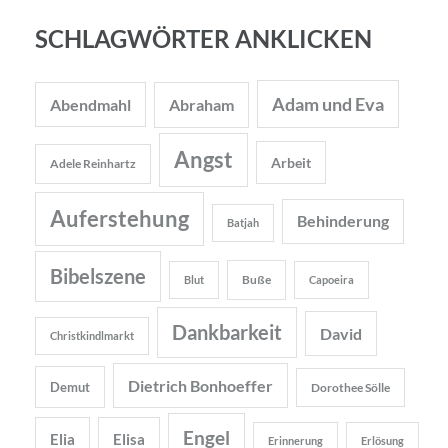
SCHLAGWÖRTER ANKLICKEN
Adam und Eva
Abendmahl
Abraham
Angst
Arbeit
Adele Reinhartz
Auferstehung
Behinderung
Batjah
Bibelszene
Buße
Blut
Capoeira
Dankbarkeit
David
Christkindlmarkt
Dietrich Bonhoeffer
Demut
Dorothee Sölle
Engel
Elia
Elisa
Erinnerung
Erlösung