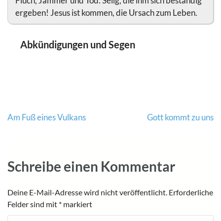
Fluch, Jammer und Tod. Selig, die ihm sich beständig
ergeben! Jesus ist kommen, die Ursach zum Leben.
Abkündigungen und Segen
Beitragsnavigation
Am Fuß eines Vulkans
Gott kommt zu uns
Schreibe einen Kommentar
Deine E-Mail-Adresse wird nicht veröffentlicht.
Erforderliche
Felder sind mit
*
markiert
Kommentar