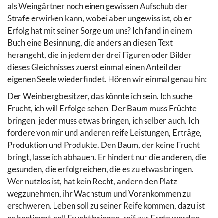
als Weingärtner noch einen gewissen Aufschub der
Strafe erwirken kann, wobei aber ungewiss ist, ob er
Erfolg hat mit seiner Sorge um uns? Ich fand in einem
Buch eine Besinnung, die anders an diesen Text
herangeht, die in jedem der drei Figuren oder Bilder
dieses Gleichnisses zuerst einmal einen Anteil der
eigenen Seele wiederfindet. Hören wir einmal genau hin:
Der Weinbergbesitzer, das könnte ich sein. Ich suche
Frucht, ich will Erfolge sehen. Der Baum muss Früchte
bringen, jeder muss etwas bringen, ich selber auch. Ich
fordere von mir und anderen reife Leistungen, Erträge,
Produktion und Produkte. Den Baum, der keine Frucht
bringt, lasse ich abhauen. Er hindert nur die anderen, die
gesunden, die erfolgreichen, die es zu etwas bringen.
Wer nutzlos ist, hat kein Recht, andern den Platz
wegzunehmen, ihr Wachstum und Vorankommen zu
erschweren. Leben soll zu seiner Reife kommen, dazu ist
es bestimmt, soll Frucht bringen, reif zur Ernte werden.