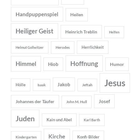
Handpuppenspiel
Heilen
Heiliger Geist
Heinrich Treblin
Helfen
Herrlichkeit
Herodes
Helmut Gollwitzer
Hoffnung
Himmel
Hiob
Humor
Jesus
Jakob
Hölle
Jeftah
Isaak
Josef
Johannes der Täufer
John M. Hull
Juden
Kain und Abel
Karl Barth
Kirche
Konfi-Bilder
Kindergarten