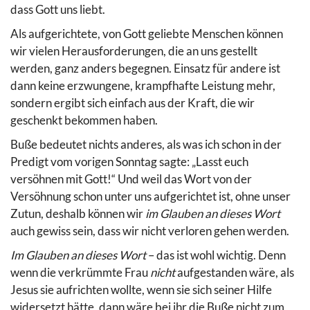
dass Gott uns liebt.
Als aufgerichtete, von Gott geliebte Menschen können
wir vielen Herausforderungen, die an uns gestellt
werden, ganz anders begegnen. Einsatz für andere ist
dann keine erzwungene, krampfhafte Leistung mehr,
sondern ergibt sich einfach aus der Kraft, die wir
geschenkt bekommen haben.
Buße bedeutet nichts anderes, als was ich schon in der
Predigt vom vorigen Sonntag sagte: „Lasst euch
versöhnen mit Gott!“ Und weil das Wort von der
Versöhnung schon unter uns aufgerichtet ist, ohne unser
Zutun, deshalb können wir
im Glauben an dieses Wort
auch gewiss sein, dass wir nicht verloren gehen werden.
Im Glauben an dieses Wort
– das ist wohl wichtig. Denn
wenn die verkrümmte Frau
nicht
aufgestanden wäre, als
Jesus sie aufrichten wollte, wenn sie sich seiner Hilfe
widersetzt hätte, dann wäre bei ihr die Buße nicht zum