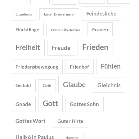
Feindesliebe
Erziehung
Eugen Drewermann
Frauen
Flüchtlinge
Frank-Tilo Becher
Frieden
Freiheit
Freude
Fühlen
Friedensbewegung
Friedhof
Glaube
Gleichnis
Geduld
Geld
Gott
Gnade
Gottes Sohn
Gottes Wort
Guter Hirte
Halb 6 in Paulus
Hammer