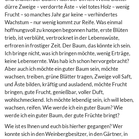
dürre Zweige – verdorrte Äste – viel totes Holz – wenig
Frucht – so manches Jahr gar keine – verhindertes
Wachstum – nur wenig kommt zur Reife. Was einmal
hoffnungsvoll zu knospen begonnen hatte, erste Blüten
trieb, ist verblüht, vertrocknet in der Lebenswüste,
erfroren in frostiger Zeit. Der Baum, das könnte ich sein.
Ich bringe nicht, was ich bringen möchte, wenig Erträge,
keine Lebensernte. Was hab ich schon hervorgebracht?
Aber auch ich möchte ein guter Baum sein, möchte
wachsen, treiben, grüne Blätter tragen, Zweige voll Saft,
und Äste bilden, kräftig und ausladend, möchte Frucht
bringen, gute Frucht, genießbar, voller Duft,
wohlschmeckend. Ich möchte lebendig sein, ich will leben,
wachsen, reifen. Wie werde ich ein guter Baum? Wie
werde ich ein guter Baum, der gute Früchte bringt?
Wie ist es Ihnen und euch bis hierher gegangen? Wer
konnte sich in den Weinbergbesitzer, in den Gärtner, in