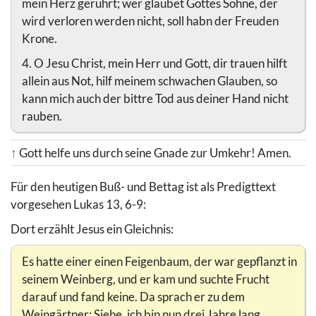
mein Herz gerührt; wer glaubet Gottes Sohne, der
wird verloren werden nicht, soll habn der Freuden
Krone.
4. O Jesu Christ, mein Herr und Gott, dir trauen hilft
allein aus Not, hilf meinem schwachen Glauben, so
kann mich auch der bittre Tod aus deiner Hand nicht
rauben.
↑
Gott helfe uns durch seine Gnade zur Umkehr! Amen.
Für den heutigen Buß- und Bettag ist als Predigttext
vorgesehen Lukas 13, 6-9:
Dort erzählt Jesus ein Gleichnis:
Es hatte einer einen Feigenbaum, der war gepflanzt in
seinem Weinberg, und er kam und suchte Frucht
darauf und fand keine. Da sprach er zu dem
Weingärtner: Siehe, ich bin nun drei Jahre lang