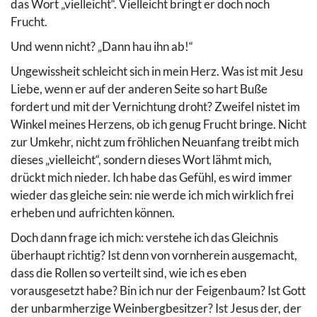
das Wort „vielleicht“. Vielleicht bringt er doch noch
Frucht.
Und wenn nicht? „Dann hau ihn ab!“
Ungewissheit schleicht sich in mein Herz. Was ist mit Jesu
Liebe, wenn er auf der anderen Seite so hart Buße
fordert und mit der Vernichtung droht? Zweifel nistet im
Winkel meines Herzens, ob ich genug Frucht bringe. Nicht
zur Umkehr, nicht zum fröhlichen Neuanfang treibt mich
dieses „vielleicht“, sondern dieses Wort lähmt mich,
drückt mich nieder. Ich habe das Gefühl, es wird immer
wieder das gleiche sein: nie werde ich mich wirklich frei
erheben und aufrichten können.
Doch dann frage ich mich: verstehe ich das Gleichnis
überhaupt richtig? Ist denn von vornherein ausgemacht,
dass die Rollen so verteilt sind, wie ich es eben
vorausgesetzt habe? Bin ich nur der Feigenbaum? Ist Gott
der unbarmherzige Weinbergbesitzer? Ist Jesus der, der