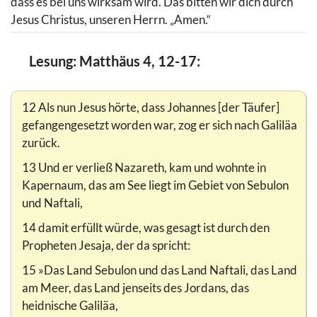
dass es bei uns wirksam wird. Das bitten wir dich durch
Jesus Christus, unseren Herrn. „Amen.“
Lesung: Matthäus 4, 12-17:
12 Als nun Jesus hörte, dass Johannes [der Täufer]
gefangengesetzt worden war, zog er sich nach Galiläa
zurück.
13 Und er verließ Nazareth, kam und wohnte in
Kapernaum, das am See liegt im Gebiet von Sebulon
und Naftali,
14 damit erfüllt würde, was gesagt ist durch den
Propheten Jesaja, der da spricht:
15 »Das Land Sebulon und das Land Naftali, das Land
am Meer, das Land jenseits des Jordans, das
heidnische Galiläa,