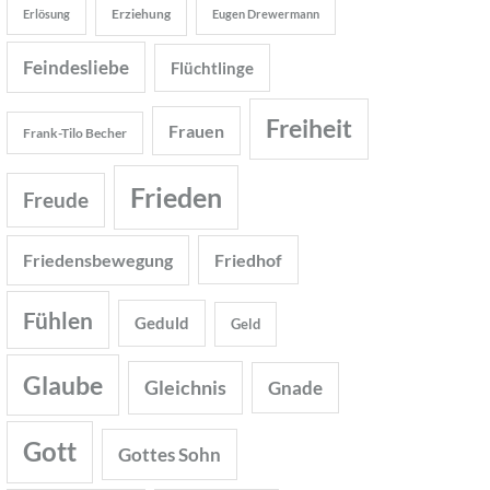
Erziehung
Erlösung
Eugen Drewermann
Feindesliebe
Flüchtlinge
Freiheit
Frauen
Frank-Tilo Becher
Frieden
Freude
Friedensbewegung
Friedhof
Fühlen
Geduld
Geld
Glaube
Gleichnis
Gnade
Gott
Gottes Sohn