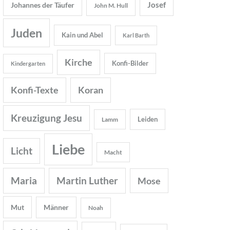
Josef
Johannes der Täufer
John M. Hull
Juden
Kain und Abel
Karl Barth
Kirche
Konfi-Bilder
Kindergarten
Konfi-Texte
Koran
Kreuzigung Jesu
Leiden
Lamm
Liebe
Licht
Macht
Maria
Martin Luther
Mose
Mut
Männer
Noah