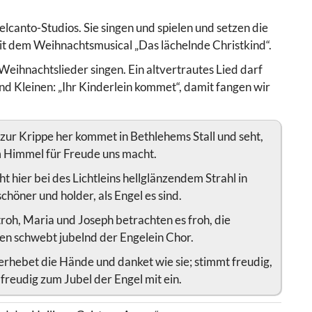
canto-Studios. Sie singen und spielen und setzen die
it dem Weihnachtsmusical „Das lächelnde Christkind“.
 Weihnachtslieder singen. Ein altvertrautes Lied darf
nd Kleinen: „Ihr Kinderlein kommet“, damit fangen wir
 zur Krippe her kommet in Bethlehems Stall und seht,
m Himmel für Freude uns macht.
eht hier bei des Lichtleins hellglänzendem Strahl in
chöner und holder, als Engel es sind.
Stroh, Maria und Joseph betrachten es froh, die
ben schwebt jubelnd der Engelein Chor.
 erhebet die Hände und danket wie sie; stimmt freudig,
t freudig zum Jubel der Engel mit ein.