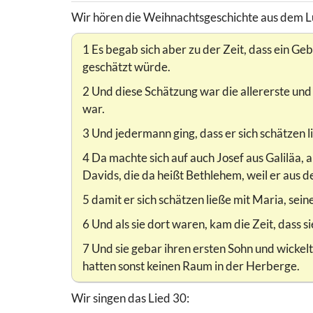
Wir hören die Weihnachtsgeschichte aus dem Lu
1 Es begab sich aber zu der Zeit, dass ein Ge
geschätzt würde.
2 Und diese Schätzung war die allererste und 
war.
3 Und jedermann ging, dass er sich schätzen lie
4 Da machte sich auf auch Josef aus Galiläa, 
Davids, die da heißt Bethlehem, weil er aus
5 damit er sich schätzen ließe mit Maria, se
6 Und als sie dort waren, kam die Zeit, dass si
7 Und sie gebar ihren ersten Sohn und wickelte
hatten sonst keinen Raum in der Herberge.
Wir singen das Lied 30: