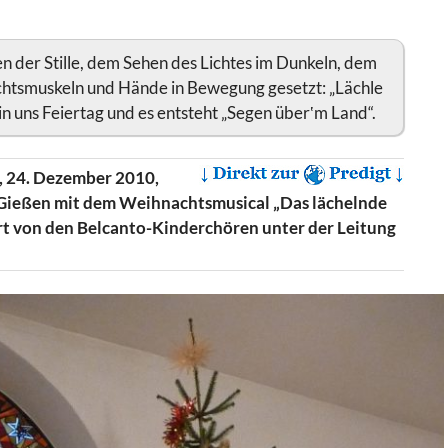
en der Stille, dem Sehen des Lichtes im Dunkeln, dem
htsmuskeln und Hände in Bewegung gesetzt: „Lächle
n uns Feiertag und es entsteht „Segen über‛m Land“.
g, 24. Dezember 2010,
e Gießen mit dem Weihnachtsmusical „Das lächelnde
rt von den Belcanto-Kinderchören unter der Leitung