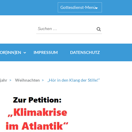
Gottesdienst-Menü
Suchen
nach:
OR[INN]EN
IMPRESSUM
DATENSCHUTZ
jahr
>
Weihnachten
>
„Hör in den Klang der Stille!“