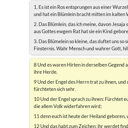
1. Es ist ein Ros entsprungen aus einer Wurzel
und hat ein Blümlein bracht mitten im kalten
2. Das Blümlein, das ich meine, davon Jesaja 
aus Gottes ewgem Rat hat sie ein Kind gebore
3. Das Blümelein so kleine, das duftet uns so 
Finsternis. Wahr Mensch und wahrer Gott, hilf
8 Und es waren Hirten in derselben Gegend a
ihre Herde.
9 Und der Engel des Herrn trat zu ihnen, und 
fürchteten sich sehr.
10 Und der Engel sprach zu ihnen: Fürchtet e
die allem Volk widerfahren wird;
11 denn euch ist heute der Heiland geboren, w
12 Und das habt zum Zeichen: ihr werdet find