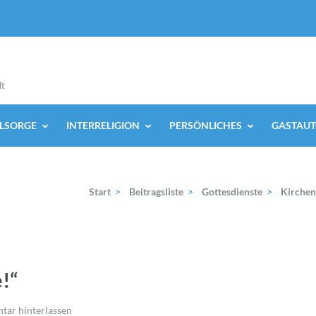
lt
ELSORGE
INTERRELIGION
PERSÖNLICHES
GASTAUT
Start
>
Beitragsliste
>
Gottesdienste
>
Kirchen
e!“
ar hinterlassen