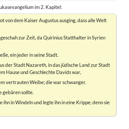
kasevangelium im 2. Kapitel:
bot von dem Kaiser Augustus ausging, dass alle Welt
geschah zur Zeit, da Quirinius Statthalter in Syrien
ße, ein jeder in seine Stadt.
aus der Stadt Nazareth, in das jüdische Land zur Stadt
 dem Hause und Geschlechte Davids war,
inem vertrauten Weibe; die war schwanger.
e gebären sollte.
 ihn in Windeln und legte ihn in eine Krippe; denn sie