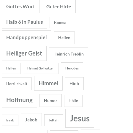
Gottes Wort
Guter Hirte
Halb 6 in Paulus
Hammer
Handpuppenspiel
Heilen
Heiliger Geist
Heinrich Treblin
Herodes
Helfen
Helmut Gollwitzer
Himmel
Hiob
Herrlichkeit
Hoffnung
Humor
Hölle
Jesus
Jakob
Jeftah
Isaak