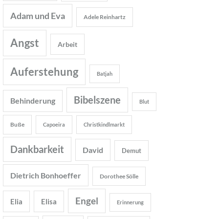
Adam und Eva
Adele Reinhartz
Angst
Arbeit
Auferstehung
Batjah
Bibelszene
Behinderung
Blut
Buße
Capoeira
Christkindlmarkt
Dankbarkeit
David
Demut
Dietrich Bonhoeffer
Dorothee Sölle
Engel
Elia
Elisa
Erinnerung