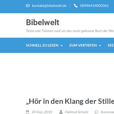
Zum
kontakt@bibelwelt.de
00496414002061
Inhalt
springen
Bibelwelt
(Enter
drücken)
Texte und Themen rund um das meist gelesene Buch der We
SCHNELL ZU LESEN
ZUM VERTIEFEN
SE
„Hör in den Klang der Still
24 Dez.,2010
Helmut Schütz
Komment