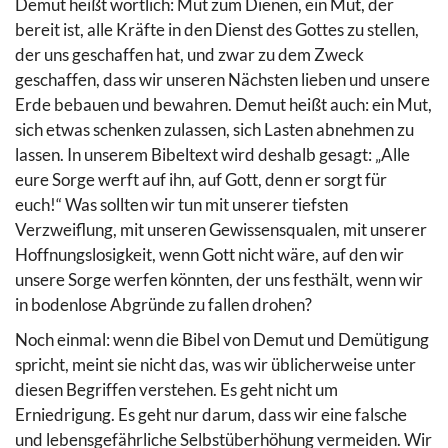
Demut heißt wörtlich: Mut zum Dienen, ein Mut, der
bereit ist, alle Kräfte in den Dienst des Gottes zu stellen,
der uns geschaffen hat, und zwar zu dem Zweck
geschaffen, dass wir unseren Nächsten lieben und unsere
Erde bebauen und bewahren. Demut heißt auch: ein Mut,
sich etwas schenken zulassen, sich Lasten abnehmen zu
lassen. In unserem Bibeltext wird deshalb gesagt: „Alle
eure Sorge werft auf ihn, auf Gott, denn er sorgt für
euch!“ Was sollten wir tun mit unserer tiefsten
Verzweiflung, mit unseren Gewissensqualen, mit unserer
Hoffnungslosigkeit, wenn Gott nicht wäre, auf den wir
unsere Sorge werfen könnten, der uns festhält, wenn wir
in bodenlose Abgründe zu fallen drohen?
Noch einmal: wenn die Bibel von Demut und Demütigung
spricht, meint sie nicht das, was wir üblicherweise unter
diesen Begriffen verstehen. Es geht nicht um
Erniedrigung. Es geht nur darum, dass wir eine falsche
und lebensgefährliche Selbstüberhöhung vermeiden. Wir