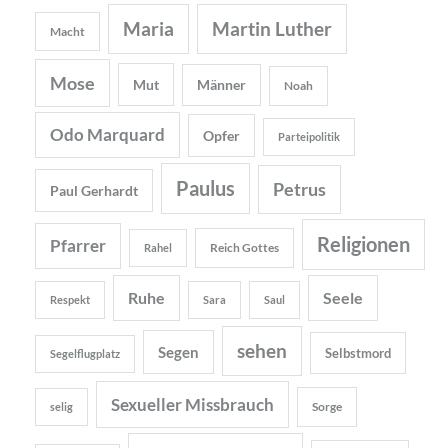
Maria
Martin Luther
Macht
Mose
Mut
Männer
Noah
Odo Marquard
Opfer
Parteipolitik
Paulus
Petrus
Paul Gerhardt
Religionen
Pfarrer
Reich Gottes
Rahel
Ruhe
Seele
Respekt
Sara
Saul
sehen
Segen
Selbstmord
Segelflugplatz
Sexueller Missbrauch
Sorge
selig