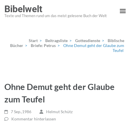
Zum
Bibelwelt
Inhalt
Texte und Themen rund um das meist gelesene Buch der Welt
springen
(Enter
drücken)
Start
>
Beitragsliste
>
Gottesdienste
>
Biblische
Bücher
>
Briefe: Petrus
>
Ohne Demut geht der Glaube zum
Teufel
Ohne Demut geht der Glaube
zum Teufel
7 Sep.,1986
Helmut Schütz
Kommentar hinterlassen