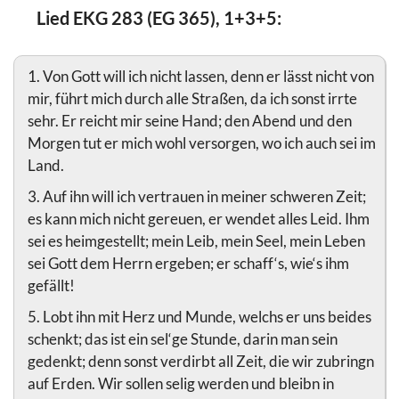
Lied EKG 283 (EG 365), 1+3+5:
1. Von Gott will ich nicht lassen, denn er lässt nicht von
mir, führt mich durch alle Straßen, da ich sonst irrte
sehr. Er reicht mir seine Hand; den Abend und den
Morgen tut er mich wohl versorgen, wo ich auch sei im
Land.
3. Auf ihn will ich vertrauen in meiner schweren Zeit;
es kann mich nicht gereuen, er wendet alles Leid. Ihm
sei es heimgestellt; mein Leib, mein Seel, mein Leben
sei Gott dem Herrn ergeben; er schaff‘s, wie‘s ihm
gefällt!
5. Lobt ihn mit Herz und Munde, welchs er uns beides
schenkt; das ist ein sel‘ge Stunde, darin man sein
gedenkt; denn sonst verdirbt all Zeit, die wir zubringn
auf Erden. Wir sollen selig werden und bleibn in