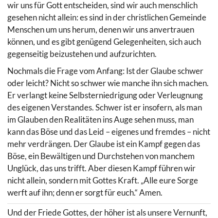
wir uns für Gott entscheiden, sind wir auch menschlich
gesehen nicht allein: es sind in der christlichen Gemeinde
Menschen um uns herum, denen wir uns anvertrauen
können, und es gibt genügend Gelegenheiten, sich auch
gegenseitig beizustehen und aufzurichten.
Nochmals die Frage vom Anfang: Ist der Glaube schwer
oder leicht? Nicht so schwer wie manche ihn sich machen.
Er verlangt keine Selbsterniedrigung oder Verleugnung
des eigenen Verstandes. Schwer ist er insofern, als man
im Glauben den Realitäten ins Auge sehen muss, man
kann das Böse und das Leid – eigenes und fremdes – nicht
mehr verdrängen. Der Glaube ist ein Kampf gegen das
Böse, ein Bewältigen und Durchstehen von manchem
Unglück, das uns trifft. Aber diesen Kampf führen wir
nicht allein, sondern mit Gottes Kraft. „Alle eure Sorge
werft auf ihn; denn er sorgt für euch.“ Amen.
Und der Friede Gottes, der höher ist als unsere Vernunft,