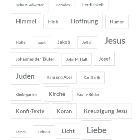
Herrlichkeit
Herodes
Helmut Gollwitzer
Hoffnung
Himmel
Hiob
Humor
Jesus
Jakob
Hölle
Jeftah
Isaak
Josef
Johannes der Täufer
John M. Hull
Juden
Kain und Abel
Karl Barth
Kirche
Konfi-Bilder
Kindergarten
Kreuzigung Jesu
Konfi-Texte
Koran
Liebe
Licht
Leiden
Lamm