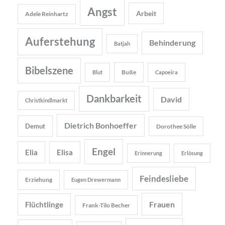
Angst
Arbeit
Adele Reinhartz
Auferstehung
Behinderung
Batjah
Bibelszene
Buße
Blut
Capoeira
Dankbarkeit
David
Christkindlmarkt
Dietrich Bonhoeffer
Demut
Dorothee Sölle
Engel
Elia
Elisa
Erinnerung
Erlösung
Feindesliebe
Erziehung
Eugen Drewermann
Frauen
Flüchtlinge
Frank-Tilo Becher