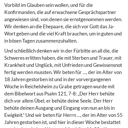
Vorbild im Glauben sein wollen, und für die
Konfirmanden, die auf erwachsene Gesprächspartner
angewiesen sind, von denen sie ernstgenommen werden.
Wir denken an die Ehepaare, die sich vor Gott das Ja-
Wort geben und die viel Kraft brauchen, um in guten und
in bösen Tagen zusammenzuhalten.
Und schließlich denken wir in der Fürbitte an all die, die
Schweres erlitten haben, die mit Sterben und Trauer, mit
Krankheit und Unglück, mit Unfrieden und Gewissensnot
fertig werden mussten. Wir beten für …, der im Alter von
18 Jahren gestorben ist und in der vorvergangenen
Woche in Reichelsheim zu Grabe getragen wurde mit
dem Bibelwort aus Psalm 121, 7-8: „Der Herr behüte
dich vor allem Übel, er behüte deine Seele. Der Herr
behüte deinen Ausgang und Eingang von nun an bis in
Ewigkeit.“ Und wir beten für Herrn …, der im Alter von 55
Jahren gestorben ist, und hier in dieser Woche bestattet