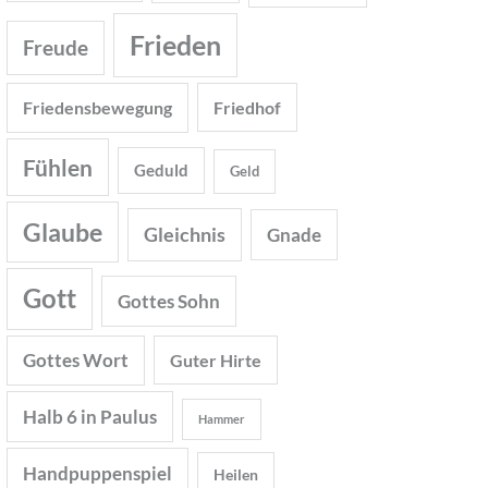
Frieden
Freude
Friedensbewegung
Friedhof
Fühlen
Geduld
Geld
Glaube
Gleichnis
Gnade
Gott
Gottes Sohn
Gottes Wort
Guter Hirte
Halb 6 in Paulus
Hammer
Handpuppenspiel
Heilen