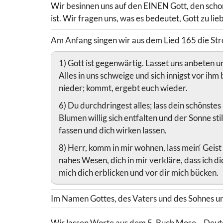
Wir besinnen uns auf den EINEN Gott, den scho
ist. Wir fragen uns, was es bedeutet, Gott zu lie
Am Anfang singen wir aus dem Lied 165 die Stro
1) Gott ist gegenwärtig. Lasset uns anbeten und
Alles in uns schweige und sich innigst vor ihm
nieder; kommt, ergebt euch wieder.
6) Du durchdringest alles; lass dein schönste
Blumen willig sich entfalten und der Sonne still
fassen und dich wirken lassen.
8) Herr, komm in mir wohnen, lass mein‘ Geis
nahes Wesen, dich in mir verkläre, dass ich dic
mich dich erblicken und vor dir mich bücken.
Im Namen Gottes, des Vaters und des Sohnes und
Wir lassen Worte aus dem 5. Buch Mose – Deute