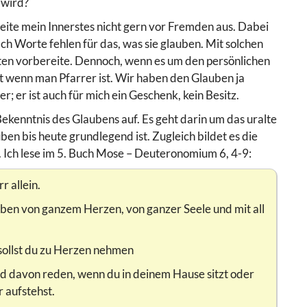
 wird?
reite mein Innerstes nicht gern vor Fremden aus. Dabei
ach Worte fehlen für das, was sie glauben. Mit solchen
gten vorbereite. Dennoch, wenn es um den persönlichen
bst wenn man Pfarrer ist. Wir haben den Glauben ja
; er ist auch für mich ein Geschenk, kein Besitz.
ekenntnis des Glaubens auf. Es geht darin um das uralte
en bis heute grundlegend ist. Zugleich bildet es die
. Ich lese im 5. Buch Mose – Deuteronomium 6, 4-9:
r allein.
haben von ganzem Herzen, von ganzer Seele und mit all
 sollst du zu Herzen nehmen
und davon reden, wenn du in deinem Hause sitzt oder
 aufstehst.