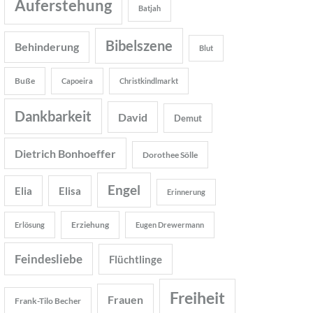
Auferstehung
Batjah
Bibelszene
Behinderung
Blut
Buße
Capoeira
Christkindlmarkt
Dankbarkeit
David
Demut
Dietrich Bonhoeffer
Dorothee Sölle
Engel
Elia
Elisa
Erinnerung
Erziehung
Erlösung
Eugen Drewermann
Feindesliebe
Flüchtlinge
Freiheit
Frauen
Frank-Tilo Becher