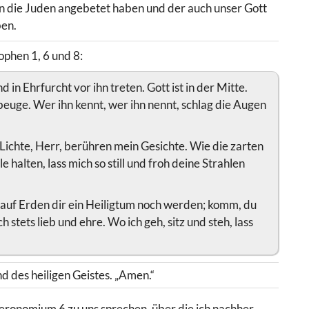
n die Juden angebetet haben und der auch unser Gott
ben.
phen 1, 6 und 8:
 in Ehrfurcht vor ihn treten. Gott ist in der Mitte.
 beuge. Wer ihn kennt, wer ihn nennt, schlag die Augen
s Lichte, Herr, berühren mein Gesichte. Wie die zarten
e halten, lass mich so still und froh deine Strahlen
t auf Erden dir ein Heiligtum noch werden; komm, du
h stets lieb und ehre. Wo ich geh, sitz und steh, lass
 des heiligen Geistes. „Amen.“
ronomium 6 zu uns sprechen, über die ich nachher