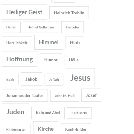
Heiliger Geist
Heinrich Treblin
Herodes
Helfen
Helmut Gollwitzer
Himmel
Hiob
Herrlichkeit
Hoffnung
Humor
Hölle
Jesus
Jakob
Jeftah
Isaak
Josef
Johannes der Täufer
John M. Hull
Juden
Kain und Abel
Karl Barth
Kirche
Konfi-Bilder
Kindergarten