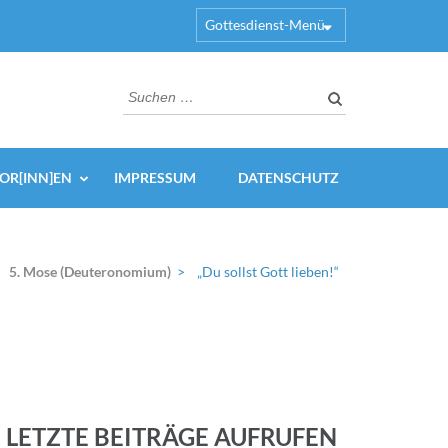
Gottesdienst-Menü
Suchen
nach:
OR[INN]EN
IMPRESSUM
DATENSCHUTZ
5. Mose (Deuteronomium)
>
„Du sollst Gott lieben!“
LETZTE BEITRÄGE AUFRUFEN