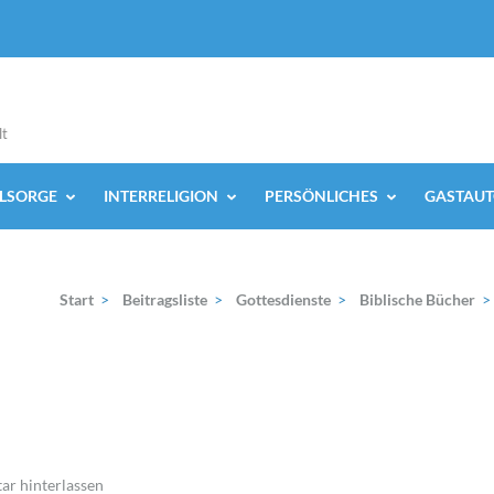
lt
ELSORGE
INTERRELIGION
PERSÖNLICHES
GASTAUT
Start
>
Beitragsliste
>
Gottesdienste
>
Biblische Bücher
>
r hinterlassen