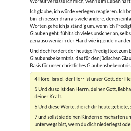
Worauf verlasse ich mich, wenn’s im Leben hart
Ich glaube, ich würde verlegen reagieren. Ich b
bin ich besser dran als viele andere, denen einf
Worten gehe ich ja ständig um, wenn ich Predi
Glauben geht, fühlt sich vieles unsicher an, sel
genauso wenig in der Hand wie irgendein anderer
Und doch fordert der heutige Predigttext zum B
Glaubensbekenntnis, das für den jüdischen Glaub
Basis für unser christliches Glaubensbekenntnis
4 Höre, Israel, der Herr ist unser Gott, der Her
5 Und du sollst den Herrn, deinen Gott, lieb
deiner Kraft.
6 Und diese Worte, die ich dir heute gebiete,
7 und sollst sie deinen Kindern einschärfen 
unterwegs bist, wenn du dich niederlegst oder