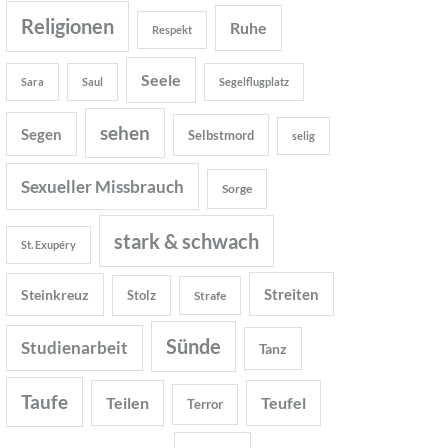
Religionen
Ruhe
Respekt
Seele
Sara
Saul
Segelflugplatz
sehen
Segen
Selbstmord
selig
Sexueller Missbrauch
Sorge
stark & schwach
St. Exupéry
Streiten
Steinkreuz
Stolz
Strafe
Sünde
Studienarbeit
Tanz
Taufe
Teilen
Teufel
Terror