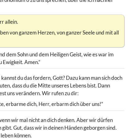
r allein.
haben von ganzem Herzen, von ganzer Seele und mit all
und dem Sohn und dem Heiligen Geist, wie es war im
u Ewigkeit. Amen.“
Wie kannst du das fordern, Gott? Dazu kann man sich doch
uten, dass du die Mitte unseres Lebens bist. Dann
st uns verändern. Wir rufen zu dir:
te, erbarme dich, Herr, erbarm dich über uns!“
r, wenn wir mal nicht an dich denken. Aber wir dürfen
ch gibt. Gut, dass wir in deinen Händen geborgen sind.
l leben können.