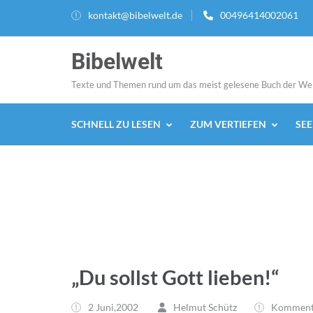
Zum
kontakt@bibelwelt.de
00496414002061
Inhalt
springen
Bibelwelt
(Enter
drücken)
Texte und Themen rund um das meist gelesene Buch der We
SCHNELL ZU LESEN
ZUM VERTIEFEN
SE
„Du sollst Gott lieben!“
2 Juni,2002
Helmut Schütz
Kommenta