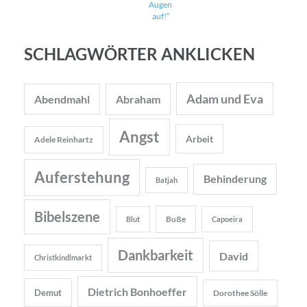
Augen
auf!“
SCHLAGWÖRTER ANKLICKEN
Adam und Eva
Abendmahl
Abraham
Angst
Arbeit
Adele Reinhartz
Auferstehung
Behinderung
Batjah
Bibelszene
Buße
Blut
Capoeira
Dankbarkeit
David
Christkindlmarkt
Dietrich Bonhoeffer
Demut
Dorothee Sölle