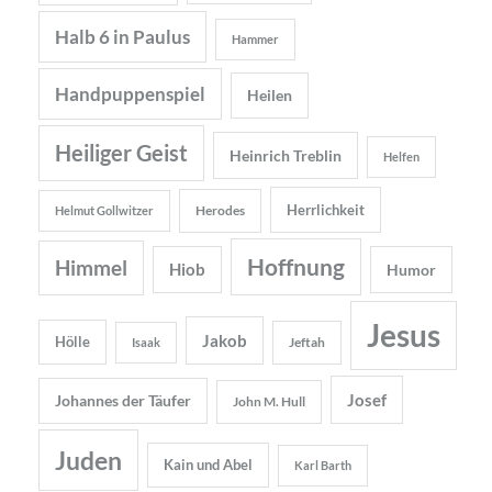
Halb 6 in Paulus
Hammer
Handpuppenspiel
Heilen
Heiliger Geist
Heinrich Treblin
Helfen
Herrlichkeit
Herodes
Helmut Gollwitzer
Hoffnung
Himmel
Hiob
Humor
Jesus
Jakob
Hölle
Jeftah
Isaak
Josef
Johannes der Täufer
John M. Hull
Juden
Kain und Abel
Karl Barth