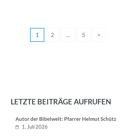
Seitennummerierung
Seite
Seite
Seite
1
2
…
5
>
der
Beiträge
LETZTE BEITRÄGE AUFRUFEN
Autor der Bibelwelt: Pfarrer Helmut Schütz
1. Juli 2026