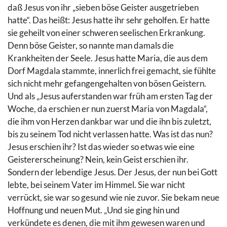
daß Jesus von ihr „sieben böse Geister ausgetrieben
hatte“. Das heißt: Jesus hatte ihr sehr geholfen. Er hatte
sie geheilt von einer schweren seelischen Erkrankung.
Denn böse Geister, so nannte man damals die
Krankheiten der Seele. Jesus hatte Maria, die aus dem
Dorf Magdala stammte, innerlich frei gemacht, sie fühlte
sich nicht mehr gefangengehalten von bösen Geistern.
Und als „Jesus auferstanden war früh am ersten Tag der
Woche, da erschien er nun zuerst Maria von Magdala“,
die ihm von Herzen dankbar war und die ihn bis zuletzt,
bis zu seinem Tod nicht verlassen hatte. Was ist das nun?
Jesus erschien ihr? Ist das wieder so etwas wie eine
Geistererscheinung? Nein, kein Geist erschien ihr.
Sondern der lebendige Jesus. Der Jesus, der nun bei Gott
lebte, bei seinem Vater im Himmel. Sie war nicht
verrückt, sie war so gesund wie nie zuvor. Sie bekam neue
Hoffnung und neuen Mut. „Und sie ging hin und
verkündete es denen, die mit ihm gewesen waren und