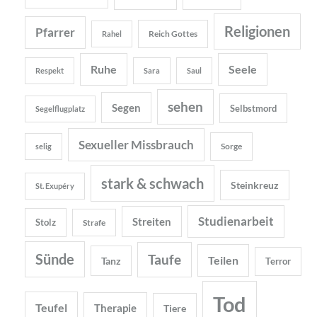
Religionen
Pfarrer
Reich Gottes
Rahel
Ruhe
Seele
Respekt
Sara
Saul
sehen
Segen
Selbstmord
Segelflugplatz
Sexueller Missbrauch
Sorge
selig
stark & schwach
Steinkreuz
St. Exupéry
Studienarbeit
Streiten
Stolz
Strafe
Sünde
Taufe
Teilen
Tanz
Terror
Tod
Teufel
Therapie
Tiere