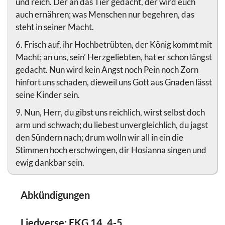
und reich. Der an das Tier gedacht, der wird euch
auch ernähren; was Menschen nur begehren, das
steht in seiner Macht.
6. Frisch auf, ihr Hochbetrübten, der König kommt mit
Macht; an uns, sein’ Herzgeliebten, hat er schon längst
gedacht. Nun wird kein Angst noch Pein noch Zorn
hinfort uns schaden, dieweil uns Gott aus Gnaden lässt
seine Kinder sein.
9. Nun, Herr, du gibst uns reichlich, wirst selbst doch
arm und schwach; du liebest unvergleichlich, du jagst
den Sündern nach; drum wolln wir all in ein die
Stimmen hoch erschwingen, dir Hosianna singen und
ewig dankbar sein.
Abkündigungen
Liedverse: EKG 14, 4-5