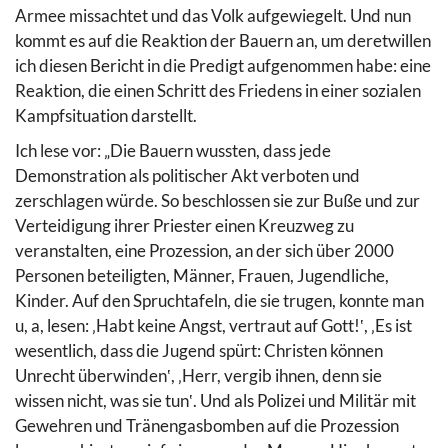
Armee missachtet und das Volk aufgewiegelt. Und nun
kommt es auf die Reaktion der Bauern an, um deretwillen
ich diesen Bericht in die Predigt aufgenommen habe: eine
Reaktion, die einen Schritt des Friedens in einer sozialen
Kampfsituation darstellt.
Ich lese vor: „Die Bauern wussten, dass jede
Demonstration als politischer Akt verboten und
zerschlagen würde. So beschlossen sie zur Buße und zur
Verteidigung ihrer Priester einen Kreuzweg zu
veranstalten, eine Prozession, an der sich über 2000
Personen beteiligten, Männer, Frauen, Jugendliche,
Kinder. Auf den Spruchtafeln, die sie trugen, konnte man
u, a, lesen: ‚Habt keine Angst, vertraut auf Gott!‛, ‚Es ist
wesentlich, dass die Jugend spürt: Christen können
Unrecht überwinden‛, ‚Herr, vergib ihnen, denn sie
wissen nicht, was sie tun‛. Und als Polizei und Militär mit
Gewehren und Tränengasbomben auf die Prozession