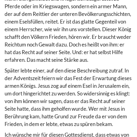
Pferde oder im Kriegswagen, sondern ein armer Mann,
der auf dem Reittier der unteren Bevölkerungsschichten,
einem Eselsfüllen, reitet. Er ist das glatte Gegenteil von
einem Herrscher, wie wir ihn uns vorstellen. Dieser König
schafft den Völkern Frieden, hören wir. Er braucht weder
Reichtum noch Gewalt dazu. Doch es heißt von ihm: er
hat das Recht auf seiner Seite. Und: er hat selbst Hilfe
erfahren. Das macht seine Stärke aus.
Später lebte einer, auf den diese Beschreibung zutraf. In
der Adventszeit feiern wir das Fest der Erwartung dieses
armen Königs. Jesus zog auf einem Esel in Jerusalem ein,
um dort hingerichtet zu werden. So widersinnig es klingt:
von ihm können wir sagen, dass er das Recht auf seiner
Seite hatte, dass ihm geholfen wurde. Wer mit Jesus in
Berührung kam, hatte Grund zur Freude da er von dem
Frieden, in dem er lebte, etwas zu spüren bekam.
Ich wünsche mir für diesen Gottesdienst, dass etwas von