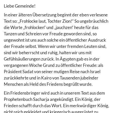
Liebe Gemeinde!
In einer älteren Übersetzung beginnt der eben verlesene
Text so: „Frohlocke laut, Tochter Zion!“ So ungebräuchlich
die Worte „frohlocken“ und „jauchzen“ heute für das
Tanzen und Schreien vor Freude geworden sind, so
ungewohnt ist uns auch solche ein öffentlicher Ausdruck
der Freude selbst. Wenn wir unter fremden Leuten sind,
sind wir beherrscht und ruhig, halten wir uns mit
Gefühlsäußerungen zurück. In Ägypten gab es in der
vergangenen Woche Grund zu öffentlicher Freude: als
Präsident Sadat von seiner mutigen Reise nach Israel
zurückkehrte und in Kairo von Tausenden jubelnder
Menschen als Held des Friedens begrüßt wurde.
Ein Friedensbringer wird auch in unserem Text aus dem
Prophetenbuch Sacharja angekündigt. Ein König, der
Frieden schafft durch das Wort. Ein merkwürdiger König,
nicht reich gekleidet und kriegerisch ausgerüstet zu