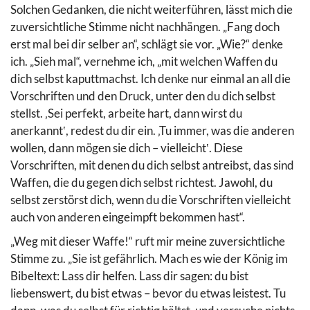
Solchen Gedanken, die nicht weiterführen, lässt mich die
zuversichtliche Stimme nicht nachhängen. „Fang doch
erst mal bei dir selber an“, schlägt sie vor. „Wie?“ denke
ich. „Sieh mal“, vernehme ich, „mit welchen Waffen du
dich selbst kaputtmachst. Ich denke nur einmal an all die
Vorschriften und den Druck, unter den du dich selbst
stellst. ‚Sei perfekt, arbeite hart, dann wirst du
anerkannt‛, redest du dir ein. ‚Tu immer, was die anderen
wollen, dann mögen sie dich – vielleicht‛. Diese
Vorschriften, mit denen du dich selbst antreibst, das sind
Waffen, die du gegen dich selbst richtest. Jawohl, du
selbst zerstörst dich, wenn du die Vorschriften vielleicht
auch von anderen eingeimpft bekommen hast“.
„Weg mit dieser Waffe!“ ruft mir meine zuversichtliche
Stimme zu. „Sie ist gefährlich. Mach es wie der König im
Bibeltext: Lass dir helfen. Lass dir sagen: du bist
liebenswert, du bist etwas – bevor du etwas leistest. Tu