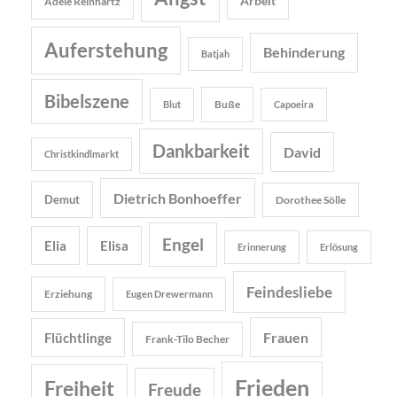
Arbeit
Adele Reinhartz
Auferstehung
Behinderung
Batjah
Bibelszene
Buße
Blut
Capoeira
Dankbarkeit
David
Christkindlmarkt
Dietrich Bonhoeffer
Demut
Dorothee Sölle
Engel
Elia
Elisa
Erinnerung
Erlösung
Feindesliebe
Erziehung
Eugen Drewermann
Frauen
Flüchtlinge
Frank-Tilo Becher
Frieden
Freiheit
Freude