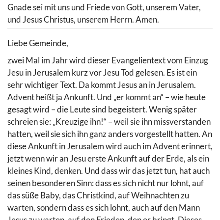
Gnade sei mit uns und Friede von Gott, unserem Vater,
und Jesus Christus, unserem Herrn. Amen.
Liebe Gemeinde,
zwei Mal im Jahr wird dieser Evangelientext vom Einzug
Jesu in Jerusalem kurz vor Jesu Tod gelesen. Es ist ein
sehr wichtiger Text. Da kommt Jesus an in Jerusalem.
Advent heißt ja Ankunft. Und „er kommt an“ – wie heute
gesagt wird – die Leute sind begeistert. Wenig später
schreien sie: „Kreuzige ihn!“ – weil sie ihn missverstanden
hatten, weil sie sich ihn ganz anders vorgestellt hatten. An
diese Ankunft in Jerusalem wird auch im Advent erinnert,
jetzt wenn wir an Jesu erste Ankunft auf der Erde, als ein
kleines Kind, denken. Und dass wir das jetzt tun, hat auch
seinen besonderen Sinn: dass es sich nicht nur lohnt, auf
das süße Baby, das Christkind, auf Weihnachten zu
warten, sondern dass es sich lohnt, auch auf den Mann
Jesus zu warten, auf den Frieden, den er bringt. Dieses