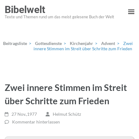
Zum
Bibelwelt
Inhalt
Texte und Themen rund um das meist gelesene Buch der Welt
springen
(Enter
drücken)
Beitragsliste
>
Gottesdienste
>
Kirchenjahr
>
Advent
>
Zwei
innere Stimmen im Streit über Schritte zum Frieden
Zwei innere Stimmen im Streit
über Schritte zum Frieden
27 Nov.,1977
Helmut Schütz
Kommentar hinterlassen