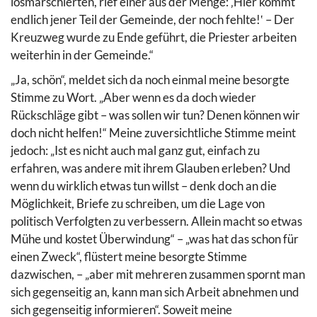
losmarschierten, rief einer aus der Menge: ‚Hier kommt
endlich jener Teil der Gemeinde, der noch fehlte!‛ – Der
Kreuzweg wurde zu Ende geführt, die Priester arbeiten
weiterhin in der Gemeinde.“
„Ja, schön“, meldet sich da noch einmal meine besorgte
Stimme zu Wort. „Aber wenn es da doch wieder
Rückschläge gibt – was sollen wir tun? Denen können wir
doch nicht helfen!“ Meine zuversichtliche Stimme meint
jedoch: „Ist es nicht auch mal ganz gut, einfach zu
erfahren, was andere mit ihrem Glauben erleben? Und
wenn du wirklich etwas tun willst – denk doch an die
Möglichkeit, Briefe zu schreiben, um die Lage von
politisch Verfolgten zu verbessern. Allein macht so etwas
Mühe und kostet Überwindung“ – „was hat das schon für
einen Zweck“, flüstert meine besorgte Stimme
dazwischen, – „aber mit mehreren zusammen spornt man
sich gegenseitig an, kann man sich Arbeit abnehmen und
sich gegenseitig informieren“. Soweit meine