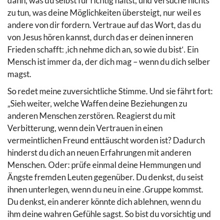
dann, was du selbst für richtig hältst, und versuche nichts
zu tun, was deine Möglichkeiten übersteigt, nur weil es
andere von dir fordern. Vertraue auf das Wort, das du
von Jesus hören kannst, durch das er deinen inneren
Frieden schafft: ‚ich nehme dich an, so wie du bist‛. Ein
Mensch ist immer da, der dich mag – wenn du dich selber
magst.
So redet meine zuversichtliche Stimme. Und sie fährt fort:
„Sieh weiter, welche Waffen deine Beziehungen zu
anderen Menschen zerstören. Reagierst du mit
Verbitterung, wenn dein Vertrauen in einen
vermeintlichen Freund enttäuscht worden ist? Dadurch
hinderst du dich an neuen Erfahrungen mit anderen
Menschen. Oder: prüfe einmal deine Hemmungen und
Ängste fremden Leuten gegenüber. Du denkst, du seist
ihnen unterlegen, wenn du neu in eine .Gruppe kommst.
Du denkst, ein anderer könnte dich ablehnen, wenn du
ihm deine wahren Gefühle sagst. So bist du vorsichtig und