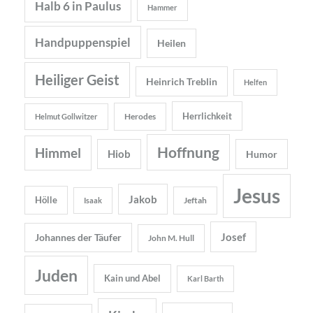
Halb 6 in Paulus
Hammer
Handpuppenspiel
Heilen
Heiliger Geist
Heinrich Treblin
Helfen
Herrlichkeit
Herodes
Helmut Gollwitzer
Hoffnung
Himmel
Hiob
Humor
Jesus
Jakob
Hölle
Jeftah
Isaak
Josef
Johannes der Täufer
John M. Hull
Juden
Kain und Abel
Karl Barth