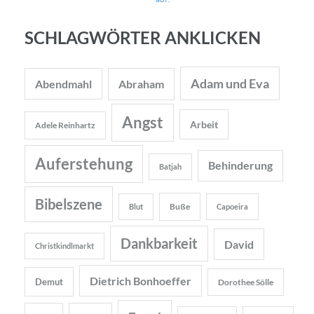
SCHLAGWÖRTER ANKLICKEN
Adam und Eva
Abendmahl
Abraham
Angst
Arbeit
Adele Reinhartz
Auferstehung
Behinderung
Batjah
Bibelszene
Buße
Blut
Capoeira
Dankbarkeit
David
Christkindlmarkt
Dietrich Bonhoeffer
Demut
Dorothee Sölle