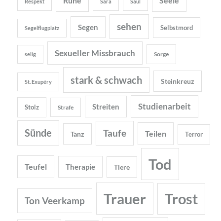
Ruhe
Seele
Respekt
Sara
Saul
sehen
Segen
Selbstmord
Segelflugplatz
Sexueller Missbrauch
Sorge
selig
stark & schwach
Steinkreuz
St. Exupéry
Studienarbeit
Streiten
Stolz
Strafe
Sünde
Taufe
Teilen
Tanz
Terror
Tod
Teufel
Therapie
Tiere
Trauer
Trost
Ton Veerkamp