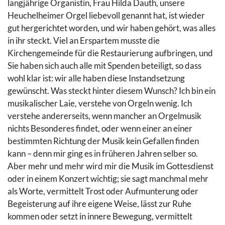
langjährige Organistin, Frau Hilda Dauth, unsere
Heuchelheimer Orgel liebevoll genannt hat, ist wieder
gut hergerichtet worden, und wir haben gehört, was alles
in ihr steckt. Viel an Erspartem musste die
Kirchengemeinde für die Restaurierung aufbringen, und
Sie haben sich auch alle mit Spenden beteiligt, so dass
wohl klar ist: wir alle haben diese Instandsetzung
gewünscht. Was steckt hinter diesem Wunsch? Ich bin ein
musikalischer Laie, verstehe von Orgeln wenig. Ich
verstehe andererseits, wenn mancher an Orgelmusik
nichts Besonderes findet, oder wenn einer an einer
bestimmten Richtung der Musik kein Gefallen finden
kann – denn mir ging es in früheren Jahren selber so.
Aber mehr und mehr wird mir die Musik im Gottesdienst
oder in einem Konzert wichtig; sie sagt manchmal mehr
als Worte, vermittelt Trost oder Aufmunterung oder
Begeisterung auf ihre eigene Weise, lässt zur Ruhe
kommen oder setzt in innere Bewegung, vermittelt