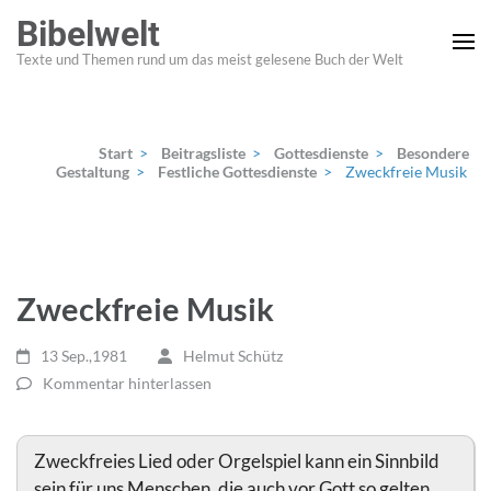
Zum
Bibelwelt
Inhalt
Texte und Themen rund um das meist gelesene Buch der Welt
springen
(Enter
drücken)
Start
>
Beitragsliste
>
Gottesdienste
>
Besondere
Gestaltung
>
Festliche Gottesdienste
>
Zweckfreie Musik
Zweckfreie Musik
13 Sep.,1981
Helmut Schütz
Kommentar hinterlassen
Zweckfreies Lied oder Orgelspiel kann ein Sinnbild
sein für uns Menschen, die auch vor Gott so gelten,