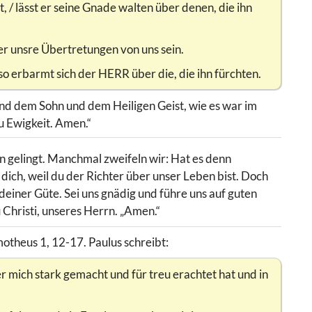
 / lässt er seine Gnade walten über denen, die ihn
er unsre Übertretungen von uns sein.
so erbarmt sich der HERR über die, die ihn fürchten.
und dem Sohn und dem Heiligen Geist, wie es war im
u Ewigkeit. Amen.“
n gelingt. Manchmal zweifeln wir: Hat es denn
ich, weil du der Richter über unser Leben bist. Doch
 deiner Güte. Sei uns gnädig und führe uns auf guten
Christi, unseres Herrn. „Amen.“
motheus 1, 12-17. Paulus schreibt:
r mich stark gemacht und für treu erachtet hat und in