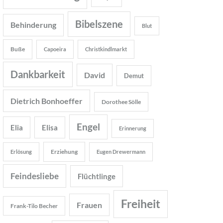
Bibelszene
Behinderung
Blut
Buße
Capoeira
Christkindlmarkt
Dankbarkeit
David
Demut
Dietrich Bonhoeffer
Dorothee Sölle
Engel
Elia
Elisa
Erinnerung
Erziehung
Erlösung
Eugen Drewermann
Feindesliebe
Flüchtlinge
Freiheit
Frauen
Frank-Tilo Becher