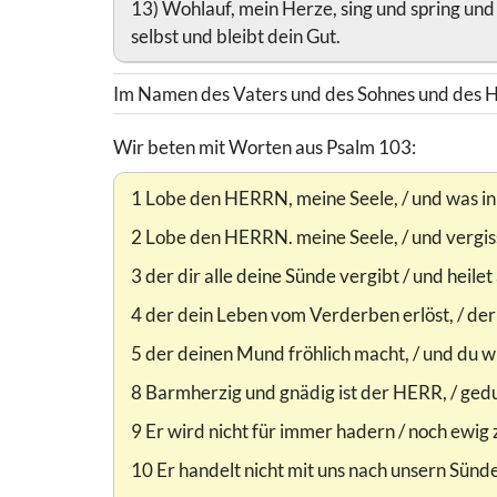
13) Wohlauf, mein Herze, sing und spring und 
selbst und bleibt dein Gut.
Im Namen des Vaters und des Sohnes und des He
Wir beten mit Worten aus Psalm 103:
1 Lobe den HERRN, meine Seele, / und was in 
2 Lobe den HERRN. meine Seele, / und vergiss 
3 der dir alle deine Sünde vergibt / und heile
4 der dein Leben vom Verderben erlöst, / de
5 der deinen Mund fröhlich macht, / und du wi
8 Barmherzig und gnädig ist der HERR, / ged
9 Er wird nicht für immer hadern / noch ewig 
10 Er handelt nicht mit uns nach unsern Sünden