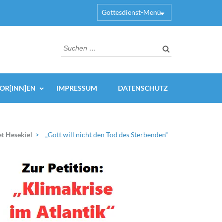
Gottesdienst-Menü
Suchen
nach:
OR[INN]EN
IMPRESSUM
DATENSCHUTZ
t Hesekiel
>
„Gott will nicht den Tod des Sterbenden“