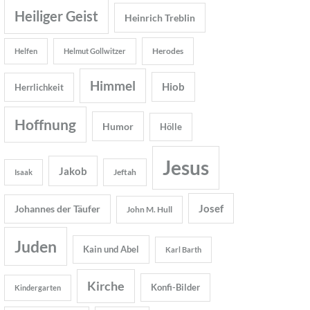
Heiliger Geist
Heinrich Treblin
Herodes
Helfen
Helmut Gollwitzer
Himmel
Hiob
Herrlichkeit
Hoffnung
Humor
Hölle
Jesus
Jakob
Jeftah
Isaak
Josef
Johannes der Täufer
John M. Hull
Juden
Kain und Abel
Karl Barth
Kirche
Konfi-Bilder
Kindergarten