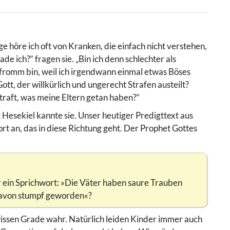
e höre ich oft von Kranken, die einfach nicht verstehen,
 ich?“ fragen sie. „Bin ich denn schlechter als
so fromm bin, weil ich irgendwann einmal etwas Böses
ott, der willkürlich und ungerecht Strafen austeilt?
traft, was meine Eltern getan haben?“
 Hesekiel kannte sie. Unser heutiger Predigttext aus
t an, das in diese Richtung geht. Der Prophet Gottes
ür ein Sprichwort: »Die Väter haben saure Trauben
davon stumpf geworden«?
ewissen Grade wahr. Natürlich leiden Kinder immer auch