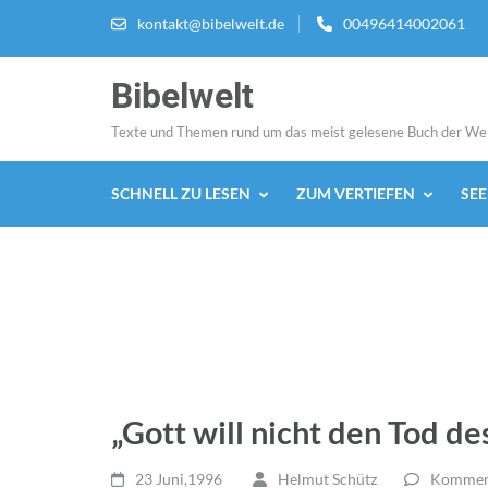
Zum
kontakt@bibelwelt.de
00496414002061
Inhalt
springen
Bibelwelt
(Enter
drücken)
Texte und Themen rund um das meist gelesene Buch der We
SCHNELL ZU LESEN
ZUM VERTIEFEN
SE
„Gott will nicht den Tod d
23 Juni,1996
Helmut Schütz
Komment