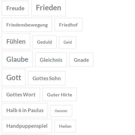
Frieden
Freude
Friedensbewegung
Friedhof
Fühlen
Geduld
Geld
Glaube
Gleichnis
Gnade
Gott
Gottes Sohn
Gottes Wort
Guter Hirte
Halb 6 in Paulus
Hammer
Handpuppenspiel
Heilen