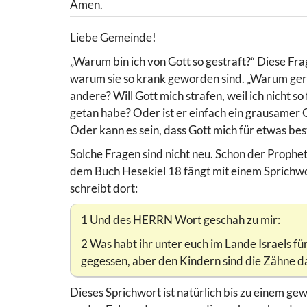
Amen.
Liebe Gemeinde!
„Warum bin ich von Gott so gestraft?“ Diese Frag
warum sie so krank geworden sind. „Warum gerade
andere? Will Gott mich strafen, weil ich nicht 
getan habe? Oder ist er einfach ein grausamer G
Oder kann es sein, dass Gott mich für etwas bes
Solche Fragen sind nicht neu. Schon der Prophet
dem Buch Hesekiel 18 fängt mit einem Sprichwor
schreibt dort:
1 Und des HERRN Wort geschah zu mir:
2 Was habt ihr unter euch im Lande Israels f
gegessen, aber den Kindern sind die Zähne 
Dieses Sprichwort ist natürlich bis zu einem g