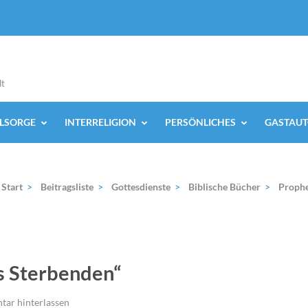
lt
ELSORGE
INTERRELIGION
PERSÖNLICHES
GASTAUT
Start
>
Beitragsliste
>
Gottesdienste
>
Biblische Bücher
>
Prophe
es Sterbenden“
ar hinterlassen