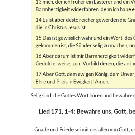
13 mich, der ich früher ein Lästerer und ein V
Barmherzigkeit widerfahren, denn ich habe e
14 Es ist aber desto reicher geworden die G
die in Christus Jesus ist.
15 Das ist gewisslich wahr und ein Wort, des 
gekommen ist, die Sünder selig zu machen, unt
16 Aber darum ist mir Barmherzigkeit widerfa
Geduld erweise, zum Vorbild denen, die an ih
17 Aber Gott, dem ewigen König, dem Unvergän
Ehre und Preis in Ewigkeit! Amen.
Selig sind, die Gottes Wort hören und bewahren. H
Lied 171, 1-4: Bewahre uns, Gott, b
↑
Gnade und Friede sei mit uns allen von Gott, 