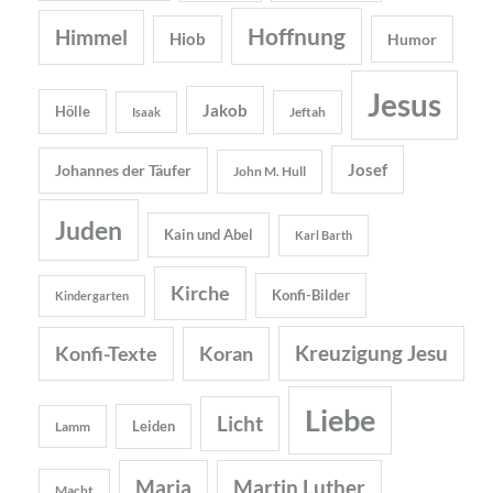
Hoffnung
Himmel
Hiob
Humor
Jesus
Jakob
Hölle
Jeftah
Isaak
Josef
Johannes der Täufer
John M. Hull
Juden
Kain und Abel
Karl Barth
Kirche
Konfi-Bilder
Kindergarten
Kreuzigung Jesu
Konfi-Texte
Koran
Liebe
Licht
Leiden
Lamm
Maria
Martin Luther
Macht