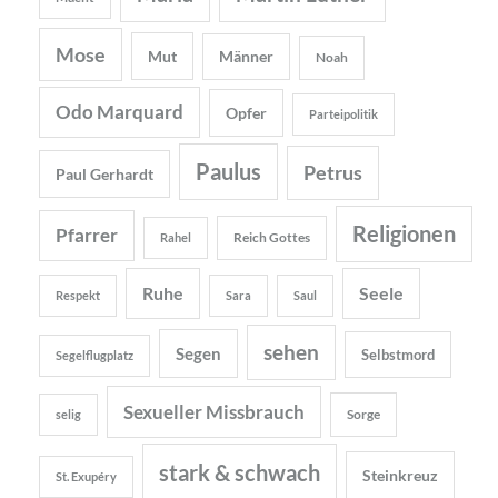
Mose
Mut
Männer
Noah
Odo Marquard
Opfer
Parteipolitik
Paulus
Petrus
Paul Gerhardt
Religionen
Pfarrer
Reich Gottes
Rahel
Ruhe
Seele
Respekt
Sara
Saul
sehen
Segen
Selbstmord
Segelflugplatz
Sexueller Missbrauch
Sorge
selig
stark & schwach
Steinkreuz
St. Exupéry