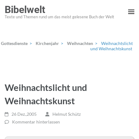
Zum
Bibelwelt
Inhalt
Texte und Themen rund um das meist gelesene Buch der Welt
springen
(Enter
drücken)
Gottesdienste
>
Kirchenjahr
>
Weihnachten
>
Weihnachtslicht
und Weihnachtskunst
Weihnachtslicht und
Weihnachtskunst
26 Dez.,2005
Helmut Schütz
Kommentar hinterlassen