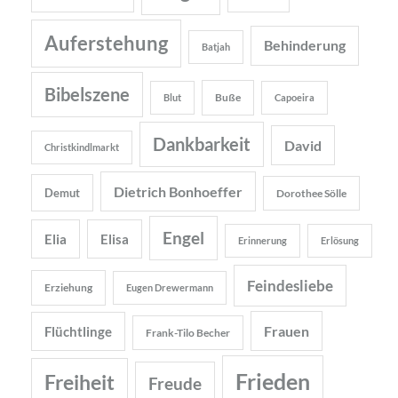
Auferstehung
Behinderung
Batjah
Bibelszene
Buße
Blut
Capoeira
Dankbarkeit
David
Christkindlmarkt
Dietrich Bonhoeffer
Demut
Dorothee Sölle
Engel
Elia
Elisa
Erinnerung
Erlösung
Feindesliebe
Erziehung
Eugen Drewermann
Frauen
Flüchtlinge
Frank-Tilo Becher
Frieden
Freiheit
Freude