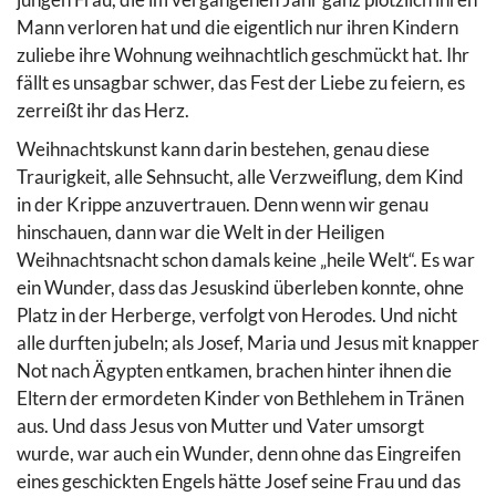
Mann verloren hat und die eigentlich nur ihren Kindern
zuliebe ihre Wohnung weihnachtlich geschmückt hat. Ihr
fällt es unsagbar schwer, das Fest der Liebe zu feiern, es
zerreißt ihr das Herz.
Weihnachtskunst kann darin bestehen, genau diese
Traurigkeit, alle Sehnsucht, alle Verzweiflung, dem Kind
in der Krippe anzuvertrauen. Denn wenn wir genau
hinschauen, dann war die Welt in der Heiligen
Weihnachtsnacht schon damals keine „heile Welt“. Es war
ein Wunder, dass das Jesuskind überleben konnte, ohne
Platz in der Herberge, verfolgt von Herodes. Und nicht
alle durften jubeln; als Josef, Maria und Jesus mit knapper
Not nach Ägypten entkamen, brachen hinter ihnen die
Eltern der ermordeten Kinder von Bethlehem in Tränen
aus. Und dass Jesus von Mutter und Vater umsorgt
wurde, war auch ein Wunder, denn ohne das Eingreifen
eines geschickten Engels hätte Josef seine Frau und das