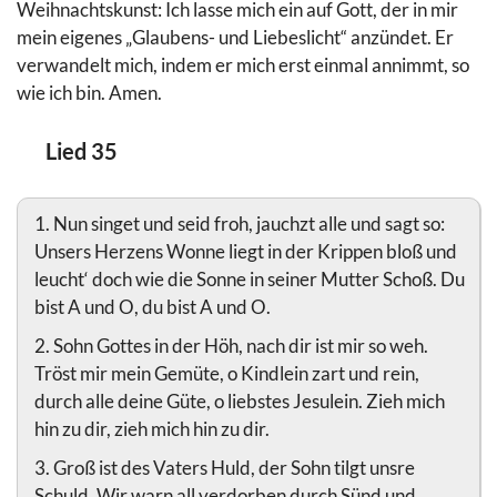
Weihnachtskunst: Ich lasse mich ein auf Gott, der in mir
mein eigenes „Glaubens- und Liebeslicht“ anzündet. Er
verwandelt mich, indem er mich erst einmal annimmt, so
wie ich bin. Amen.
Lied 35
1. Nun singet und seid froh, jauchzt alle und sagt so:
Unsers Herzens Wonne liegt in der Krippen bloß und
leucht‘ doch wie die Sonne in seiner Mutter Schoß. Du
bist A und O, du bist A und O.
2. Sohn Gottes in der Höh, nach dir ist mir so weh.
Tröst mir mein Gemüte, o Kindlein zart und rein,
durch alle deine Güte, o liebstes Jesulein. Zieh mich
hin zu dir, zieh mich hin zu dir.
3. Groß ist des Vaters Huld, der Sohn tilgt unsre
Schuld. Wir warn all verdorben durch Sünd und