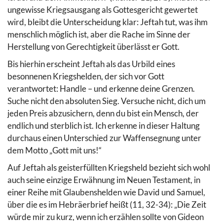
ungewisse Kriegsausgang als Gottesgericht gewertet
wird, bleibt die Unterscheidung klar: Jeftah tut, was ihm
menschlich möglich ist, aber die Rache im Sinne der
Herstellung von Gerechtigkeit überlässt er Gott.
Bis hierhin erscheint Jeftah als das Urbild eines
besonnenen Kriegshelden, der sich vor Gott
verantwortet: Handle – und erkenne deine Grenzen.
Suche nicht den absoluten Sieg. Versuche nicht, dich um
jeden Preis abzusichern, denn du bist ein Mensch, der
endlich und sterblich ist. Ich erkenne in dieser Haltung
durchaus einen Unterschied zur Waffensegnung unter
dem Motto „Gott mit uns!“
Auf Jeftah als geisterfüllten Kriegsheld bezieht sich wohl
auch seine einzige Erwähnung im Neuen Testament, in
einer Reihe mit Glaubenshelden wie David und Samuel,
über die es im Hebräerbrief heißt (11, 32-34): „Die Zeit
würde mir zu kurz, wenn ich erzählen sollte von Gideon