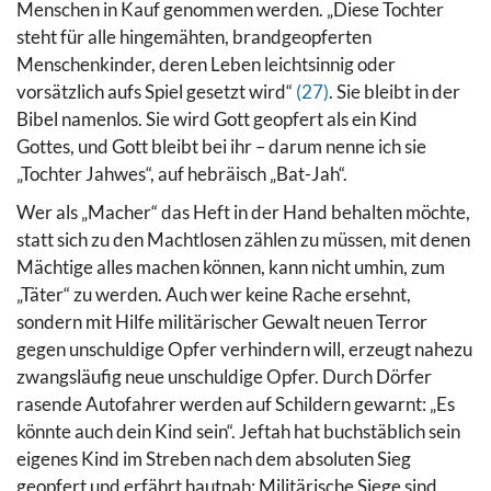
Menschen in Kauf genommen werden.
„Diese Tochter
steht für alle hingemähten, brandgeopferten
Menschenkinder, deren Leben leichtsinnig oder
vorsätzlich aufs Spiel gesetzt wird“
(27)
. Sie bleibt in der
Bibel namenlos. Sie wird Gott geopfert als ein Kind
Gottes, und Gott bleibt bei ihr – darum nenne ich sie
„Tochter Jahwes“, auf hebräisch „Bat-Jah“.
Wer als „Macher“ das Heft in der Hand behalten möchte,
statt sich zu den Machtlosen zählen zu müssen, mit denen
Mächtige alles machen können, kann nicht umhin, zum
„Täter“ zu werden. Auch wer keine Rache ersehnt,
sondern mit Hilfe militärischer Gewalt neuen Terror
gegen unschuldige Opfer verhindern will, erzeugt nahezu
zwangsläufig neue unschuldige Opfer. Durch Dörfer
rasende Autofahrer werden auf Schildern gewarnt: „Es
könnte auch dein Kind sein“. Jeftah hat buchstäblich sein
eigenes Kind im Streben nach dem absoluten Sieg
geopfert und erfährt hautnah: Militärische Siege sind