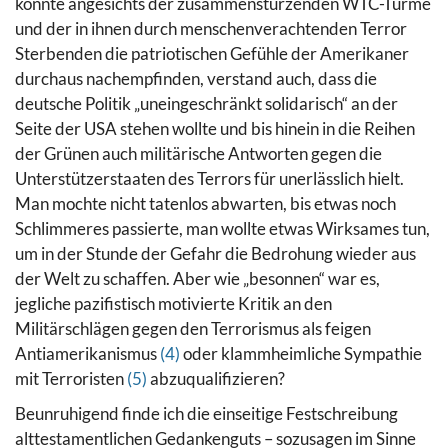
konnte angesichts der zusammenstürzenden WTC-Türme
und der in ihnen durch menschenverachtenden Terror
Sterbenden die patriotischen Gefühle der Amerikaner
durchaus nachempfinden, verstand auch, dass die
deutsche Politik „uneingeschränkt solidarisch“ an der
Seite der USA stehen wollte und bis hinein in die Reihen
der Grünen auch militärische Antworten gegen die
Unterstützerstaaten des Terrors für unerlässlich hielt.
Man mochte nicht tatenlos abwarten, bis etwas noch
Schlimmeres passierte, man wollte etwas Wirksames tun,
um in der Stunde der Gefahr die Bedrohung wieder aus
der Welt zu schaffen.
Aber wie „besonnen“ war es,
jegliche pazifistisch motivierte Kritik an den
Militärschlägen gegen den Terrorismus als feigen
Antiamerikanismus
(4)
oder klammheimliche Sympathie
mit Terroristen
(5)
abzuqualifizieren?
Beunruhigend finde ich die einseitige Festschreibung
alttestamentlichen Gedankenguts – sozusagen im Sinne