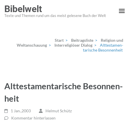
Zum
Bibelwelt
Inhalt
Texte und Themen rund um das meist gelesene Buch der Welt
springen
(Enter
drücken)
Start
>
Beitragsliste
>
Religion und
Weltanschauung
>
Interreligiöser Dialog
>
Alttestamen­
tarische Besonnen­heit
Alttestamen­tarische Besonnen­
heit
1 Jan.,2003
Helmut Schütz
Kommentar hinterlassen