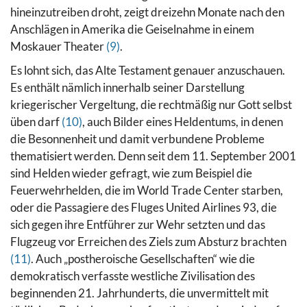
hineinzutreiben droht, zeigt dreizehn Monate nach den
Anschlägen in Amerika die Geiselnahme in einem
Moskauer Theater
(9)
.
Es lohnt sich, das Alte Testament genauer anzuschauen.
Es enthält nämlich innerhalb seiner Darstellung
kriegerischer Vergeltung, die rechtmäßig nur Gott selbst
üben darf
(10)
, auch Bilder eines Heldentums, in denen
die Besonnenheit und damit verbundene Probleme
thematisiert werden.
Denn seit dem 11. September 2001
sind Helden wieder gefragt, wie zum Beispiel die
Feuerwehrhelden, die im World Trade Center starben,
oder die Passagiere des Fluges United Airlines 93, die
sich gegen ihre Entführer zur Wehr setzten und das
Flugzeug vor Erreichen des Ziels zum Absturz brachten
(11)
.
Auch „postheroische Gesellschaften“ wie die
demokratisch verfasste westliche Zivilisation des
beginnenden 21. Jahrhunderts, die unvermittelt mit