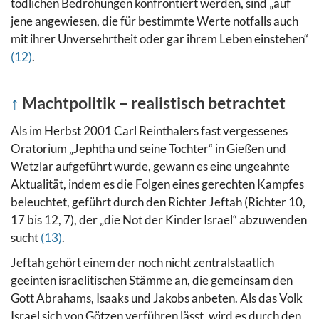
tödlichen Bedrohungen konfrontiert werden, sind „auf
jene angewiesen, die für bestimmte Werte notfalls auch
mit ihrer Unversehrtheit oder gar ihrem Leben einstehen“
(12)
.
↑
Machtpolitik – realistisch betrachtet
Als im Herbst 2001 Carl Reinthalers fast vergessenes
Oratorium „Jephtha und seine Tochter“ in Gießen und
Wetzlar aufgeführt wurde, gewann es eine ungeahnte
Aktualität, indem es die Folgen eines gerechten Kampfes
beleuchtet, geführt durch den Richter Jeftah (Richter 10,
17 bis 12, 7), der „die Not der Kinder Israel“ abzuwenden
sucht
(13)
.
Jeftah gehört einem der noch nicht zentralstaatlich
geeinten israelitischen Stämme an, die gemeinsam den
Gott Abrahams, Isaaks und Jakobs anbeten. Als das Volk
Israel sich von Götzen verführen lässt, wird es durch den