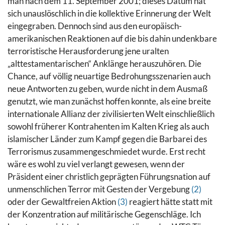
man nach dem 11. September 2001; dieses Datum hat
sich unauslöschlich in die kollektive Erinnerung der Welt
eingegraben. Dennoch sind aus den europäisch-
amerikanischen Reaktionen auf die bis dahin undenkbare
terroristische Herausforderung jene uralten
„alttestamentarischen“ Anklänge herauszuhören. Die
Chance, auf völlig neuartige Bedrohungsszenarien auch
neue Antworten zu geben, wurde nicht in dem Ausmaß
genutzt, wie man zunächst hoffen konnte, als eine breite
internationale Allianz der zivilisierten Welt einschließlich
sowohl früherer Kontrahenten im Kalten Krieg als auch
islamischer Länder zum Kampf gegen die Barbarei des
Terrorismus zusammengeschmiedet wurde.
Erst recht
wäre es wohl zu viel verlangt gewesen, wenn der
Präsident einer christlich geprägten Führungsnation auf
unmenschlichen Terror mit Gesten der Vergebung
(2)
oder der Gewaltfreien Aktion
(3)
reagiert hätte statt mit
der Konzentration auf militärische Gegenschläge. Ich