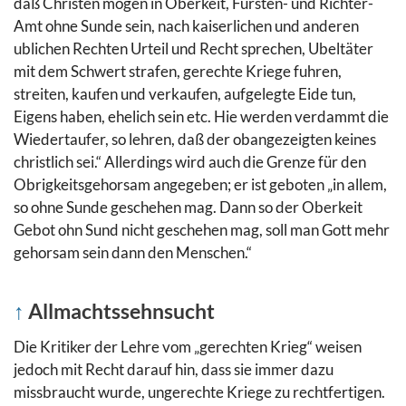
daß Christen mögen in Oberkeit, Fürsten- und Richter-
Amt ohne Sunde sein, nach kaiserlichen und anderen
ublichen Rechten Urteil und Recht sprechen, Ubeltäter
mit dem Schwert strafen, gerechte Kriege fuhren,
streiten, kaufen und verkaufen, aufgelegte Eide tun,
Eigens haben, ehelich sein etc. Hie werden verdammt die
Wiedertaufer, so lehren, daß der obangezeigten keines
christlich sei.“ Allerdings wird auch die Grenze für den
Obrigkeitsgehorsam angegeben; er ist geboten „in allem,
so ohne Sunde geschehen mag. Dann so der Oberkeit
Gebot ohn Sund nicht geschehen mag, soll man Gott mehr
gehorsam sein dann den Menschen.“
↑
Allmachtssehnsucht
Die Kritiker der Lehre vom „gerechten Krieg“ weisen
jedoch mit Recht darauf hin, dass sie immer dazu
missbraucht wurde, ungerechte Kriege zu rechtfertigen.