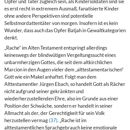
Opfer und Täter zugleich sein, als Kindersoldaten sind sie
es erst recht in extremem Ausmaß, fanatisierte Kinder
ohne andere Perspektiven sind potentielle
Selbstmordattentäter von morgen. Insofern ist es kein
Wunder, dass auch das Opfer Batjah in Gewaltkategorien
denkt.
„Rache“ im Alten Testament entspringt allerdings
keineswegs der blindwütigen Vergeltungssucht eines
unbarmherzigen Gottes, die seit dem altkirchlichen
Marcion in den Augen vieler dem „alttestamentarischen“
Gott wie ein Makel anhaftet.
Folgt man dem
Alttestamentler Jürgen Ebach, so handelt Gott als Rächer
nicht aufgrund seiner gekränkten und
wiederherzustellenden Ehre, also im Grunde aus einer
Position der Schwäche, sondern er handelt in seiner
Allmacht als der, der Gerechtigkeit für sein Volk
herzustellen vermag
(37)
. „Rache ist im
alttestamentlichen Sprachgebrauch keine emotionale