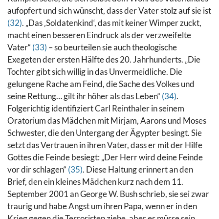
aufopfert und sich wünscht, dass der Vater stolz auf sie ist
(32)
.
„Das ‚Soldatenkind‘, das mit keiner Wimper zuckt,
macht einen besseren Eindruck als der verzweifelte
Vater“
(33)
– so beurteilen sie auch theologische
Exegeten der ersten Hälfte des 20. Jahrhunderts.
„Die
Tochter gibt sich willig in das Unvermeidliche. Die
gelungene Rache am Feind, die Sache des Volkes und
seine Rettung… gilt ihr höher als das Leben“
(34)
.
Folgerichtig identifiziert Carl Reinthaler in seinem
Oratorium das Mädchen mit Mirjam, Aarons und Moses
Schwester, die den Untergang der Ägypter besingt. Sie
setzt das Vertrauen in ihren Vater, dass er mit der Hilfe
Gottes die Feinde besiegt: „Der Herr wird deine Feinde
vor dir schlagen“
(35)
. Diese Haltung erinnert an den
Brief, den ein kleines Mädchen kurz nach dem 11.
September 2001 an George W. Bush schrieb, sie sei zwar
traurig und habe Angst um ihren Papa, wenn er in den
Krieg gegen die Terroristen ziehe, aber es müsse sein,