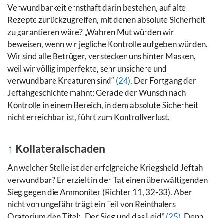
Verwundbarkeit ernsthaft darin bestehen, auf alte
Rezepte zurückzugreifen, mit denen absolute Sicherheit
zu garantieren wäre?
„Wahren Mut würden wir
beweisen, wenn wir jegliche Kontrolle aufgeben würden.
Wir sind alle Betrüger, verstecken uns hinter Masken,
weil wir völlig imperfekte, sehr unsichere und
verwundbare Kreaturen sind“
(24)
. Der Fortgang der
Jeftahgeschichte mahnt: Gerade der Wunsch nach
Kontrolle in einem Bereich, in dem absolute Sicherheit
nicht erreichbar ist, führt zum Kontrollverlust.
↑
Kollateralschaden
An welcher Stelle ist der erfolgreiche Kriegsheld Jeftah
verwundbar?
Er erzielt in der Tat einen überwältigenden
Sieg gegen die Ammoniter (Richter 11, 32-33). Aber
nicht von ungefähr trägt ein Teil von Reinthalers
Oratorium den Titel: „Der Sieg und das Leid“
(25)
. Denn