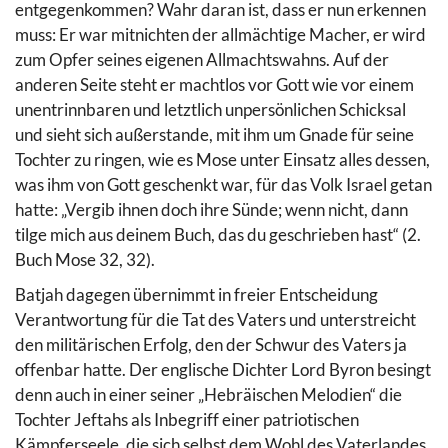
entgegenkommen? Wahr daran ist, dass er nun erkennen
muss: Er war mitnichten der allmächtige Macher, er wird
zum Opfer seines eigenen Allmachtswahns. Auf der
anderen Seite steht er machtlos vor Gott wie vor einem
unentrinnbaren und letztlich unpersönlichen Schicksal
und sieht sich außerstande, mit ihm um Gnade für seine
Tochter zu ringen, wie es Mose unter Einsatz alles dessen,
was ihm von Gott geschenkt war, für das Volk Israel getan
hatte: „Vergib ihnen doch ihre Sünde; wenn nicht, dann
tilge mich aus deinem Buch, das du geschrieben hast“ (2.
Buch Mose 32, 32).
Batjah dagegen übernimmt in freier Entscheidung
Verantwortung für die Tat des Vaters und unterstreicht
den militärischen Erfolg, den der Schwur des Vaters ja
offenbar hatte.
Der englische Dichter Lord Byron besingt
denn auch in einer seiner „Hebräischen Melodien“ die
Tochter Jeftahs als Inbegriff einer patriotischen
Kämpferseele, die sich selbst dem Wohl des Vaterlandes