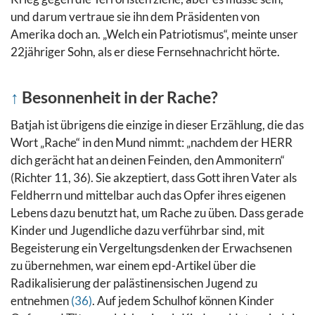
und darum vertraue sie ihn dem Präsidenten von
Amerika doch an. „Welch ein Patriotismus“, meinte unser
22jähriger Sohn, als er diese Fernsehnachricht hörte.
↑
Besonnenheit in der Rache?
Batjah ist übrigens die einzige in dieser Erzählung, die das
Wort „Rache“ in den Mund nimmt: „nachdem der HERR
dich gerächt hat an deinen Feinden, den Ammonitern“
(Richter 11, 36). Sie akzeptiert, dass Gott ihren Vater als
Feldherrn und mittelbar auch das Opfer ihres eigenen
Lebens dazu benutzt hat, um Rache zu üben.
Dass gerade
Kinder und Jugendliche dazu verführbar sind, mit
Begeisterung ein Vergeltungsdenken der Erwachsenen
zu übernehmen, war einem epd-Artikel über die
Radikalisierung der palästinensischen Jugend zu
entnehmen
(36)
. Auf jedem Schulhof können Kinder