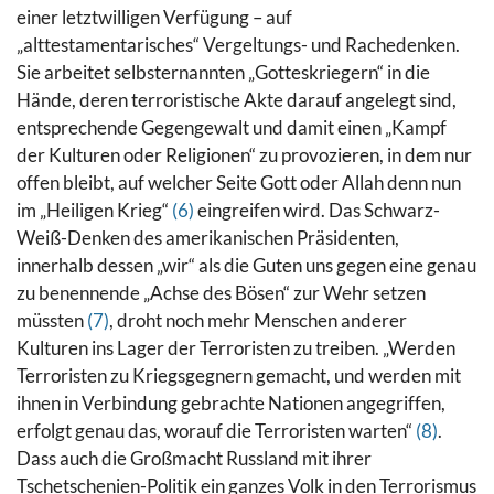
einer letztwilligen Verfügung – auf
„alttestamentarisches“ Vergeltungs- und Rachedenken.
Sie arbeitet selbsternannten „Gotteskriegern“ in die
Hände, deren terroristische Akte darauf angelegt sind,
entsprechende Gegengewalt und damit einen „Kampf
der Kulturen oder Religionen“ zu provozieren, in dem nur
offen bleibt, auf welcher Seite Gott oder Allah denn nun
im „Heiligen Krieg“
(6)
eingreifen wird.
Das Schwarz-
Weiß-Denken des amerikanischen Präsidenten,
innerhalb dessen „wir“ als die Guten uns gegen eine genau
zu benennende „Achse des Bösen“ zur Wehr setzen
müssten
(7)
, droht noch mehr Menschen anderer
Kulturen ins Lager der Terroristen zu treiben.
„Werden
Terroristen zu Kriegsgegnern gemacht, und werden mit
ihnen in Verbindung gebrachte Nationen angegriffen,
erfolgt genau das, worauf die Terroristen warten“
(8)
.
Dass auch die Großmacht Russland mit ihrer
Tschetschenien-Politik ein ganzes Volk in den Terrorismus