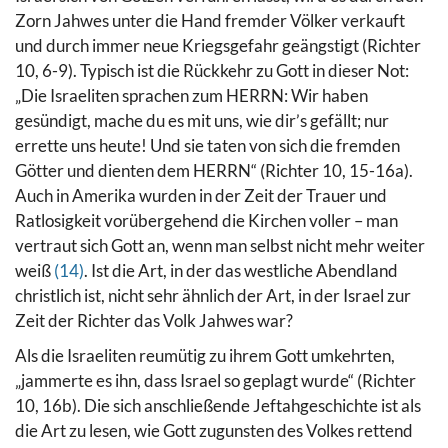
Zorn Jahwes unter die Hand fremder Völker verkauft
und durch immer neue Kriegsgefahr geängstigt (Richter
10, 6-9). Typisch ist die Rückkehr zu Gott in dieser Not:
„Die Israeliten sprachen zum HERRN: Wir haben
gesündigt, mache du es mit uns, wie dir’s gefällt; nur
errette uns heute! Und sie taten von sich die fremden
Götter und dienten dem HERRN“ (Richter 10, 15-16a).
Auch in Amerika wurden in der Zeit der Trauer und
Ratlosigkeit vorübergehend die Kirchen voller – man
vertraut sich Gott an, wenn man selbst nicht mehr weiter
weiß
(14)
. Ist die Art, in der das westliche Abendland
christlich ist, nicht sehr ähnlich der Art, in der Israel zur
Zeit der Richter das Volk Jahwes war?
Als die Israeliten reumütig zu ihrem Gott umkehrten,
„jammerte es ihn, dass Israel so geplagt wurde“ (Richter
10, 16b). Die sich anschließende Jeftahgeschichte ist als
die Art zu lesen, wie Gott zugunsten des Volkes rettend