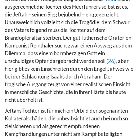
ausgerechnet die Tochter des Heerführers selbst ist es,
die Jeftah – seinen Sieg bejubelnd – entgegenzieht.
Unausweichlich vollzieht sich die Tragödie: dem Schwur
des Vaters folgend muss die Tochter auf dem
Brandopferaltar sterben.
Der gut-lutherische Oratorien-
Komponist Reinthaler sucht zwar einen Ausweg aus dem
Dilemma, dass einem barmherzigen Gott ein
unschuldiges Opfer dargebracht werden soll
(26)
, aber
hier gibt es kein Einschreiten durch den Engel Jahwes wie
bei der Schlachtung Isaaks durch Abraham. Der
tragische Ausgang zeugt von einer realistischen Einsicht
in menschliche Geschichte, die in ihrer Härte bis heute
nicht überholt ist.
Jeftahs Tochter ist für mich ein Urbild der sogenannten
Kollateralschäden, die unbeabsichtigt auch bei noch so
zielsicheren und als gerecht empfundenen
Kampfhandlungen unter nicht am Kampf beteiligten