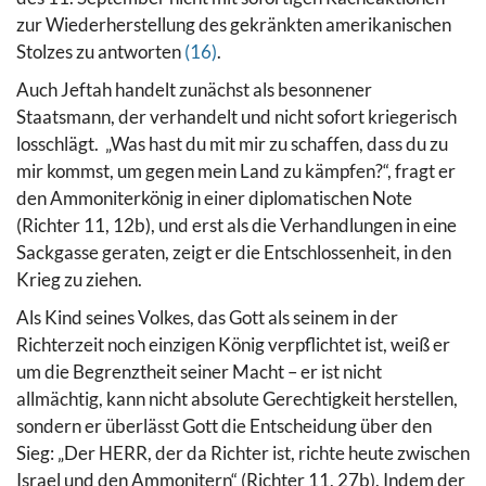
zur Wiederherstellung des gekränkten amerikanischen
Stolzes zu antworten
(16)
.
Auch Jeftah handelt zunächst als besonnener
Staatsmann, der verhandelt und nicht sofort kriegerisch
losschlägt. „Was hast du mit mir zu schaffen, dass du zu
mir kommst, um gegen mein Land zu kämpfen?“, fragt er
den Ammoniterkönig in einer diplomatischen Note
(Richter 11, 12b), und erst als die Verhandlungen in eine
Sackgasse geraten, zeigt er die Entschlossenheit, in den
Krieg zu ziehen.
Als Kind seines Volkes, das Gott als seinem in der
Richterzeit noch einzigen König verpflichtet ist, weiß er
um die Begrenztheit seiner Macht – er ist nicht
allmächtig, kann nicht absolute Gerechtigkeit herstellen,
sondern er überlässt Gott die Entscheidung über den
Sieg: „Der HERR, der da Richter ist, richte heute zwischen
Israel und den Ammonitern“ (Richter 11, 27b). Indem der