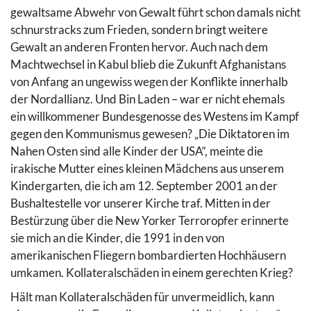
gewaltsame Abwehr von Gewalt führt schon damals nicht
schnurstracks zum Frieden, sondern bringt weitere
Gewalt an anderen Fronten hervor. Auch nach dem
Machtwechsel in Kabul blieb die Zukunft Afghanistans
von Anfang an ungewiss wegen der Konflikte innerhalb
der Nordallianz. Und Bin Laden – war er nicht ehemals
ein willkommener Bundesgenosse des Westens im Kampf
gegen den Kommunismus gewesen? „Die Diktatoren im
Nahen Osten sind alle Kinder der USA“, meinte die
irakische Mutter eines kleinen Mädchens aus unserem
Kindergarten, die ich am 12. September 2001 an der
Bushaltestelle vor unserer Kirche traf. Mitten in der
Bestürzung über die New Yorker Terroropfer erinnerte
sie mich an die Kinder, die 1991 in den von
amerikanischen Fliegern bombardierten Hochhäusern
umkamen. Kollateralschäden in einem gerechten Krieg?
Hält man Kollateralschäden für unvermeidlich, kann