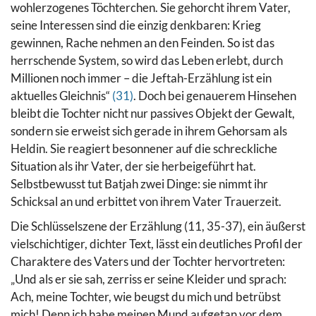
wohlerzogenes Töchterchen. Sie gehorcht ihrem Vater,
seine Interessen sind die einzig denkbaren: Krieg
gewinnen, Rache nehmen an den Feinden.
So ist das
herrschende System, so wird das Leben erlebt, durch
Millionen noch immer – die Jeftah-Erzählung ist ein
aktuelles Gleichnis“
(31)
. Doch bei genauerem Hinsehen
bleibt die Tochter nicht nur passives Objekt der Gewalt,
sondern sie erweist sich gerade in ihrem Gehorsam als
Heldin. Sie reagiert besonnener auf die schreckliche
Situation als ihr Vater, der sie herbeigeführt hat.
Selbstbewusst tut Batjah zwei Dinge: sie nimmt ihr
Schicksal an und erbittet von ihrem Vater Trauerzeit.
Die Schlüsselszene der Erzählung (11, 35-37), ein äußerst
vielschichtiger, dichter Text, lässt ein deutliches Profil der
Charaktere des Vaters und der Tochter hervortreten:
„Und als er sie sah, zerriss er seine Kleider und sprach:
Ach, meine Tochter, wie beugst du mich und betrübst
mich! Denn ich habe meinen Mund aufgetan vor dem