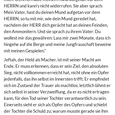
HERRN und kann’s nicht widerrufen. Sie aber sprach:
Mein Vater, hast du deinen Mund aufgetan vor dem
HERRN, so tu mit mir, wie dein Mund geredet hat,
nachdem der HERR dich gerächt hat an deinen Feinden,
den Ammonitern. Und sie sprach zu ihrem Vater: Du
wollest mir das gewähren: Lass mir zwei Monate, dass ich
hingehe auf die Berge und meine Jungfrauschaft beweine
mit meinen Gespielen.“
Jeftah, der Held als Macher, ist mit seiner Macht am
Ende. Er muss erkennen, dass er sein Ziel, den absoluten
Sieg, nicht vollkommen erreicht hat, nicht ohne ein Opfer
jedenfalls, das ihn selbst im Innersten trifft. Er empfindet
sich im Zustand der Trauer als machtlos; letztlich lähmt er
sich selbst in seiner Verzweiflung, da er es nicht ertragen
kann, für den Tod seiner Tochter verantwortlich zu sein.
Einerseits sieht er sich als Opfer des Opfers und schiebt
der Tochter die Schuld zu; warum musste gerade sie ihm