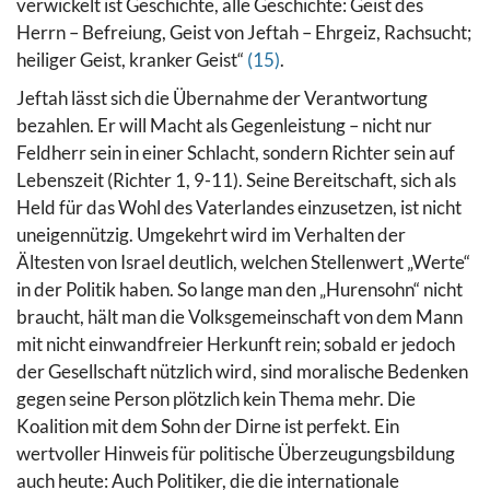
verwickelt ist Geschichte, alle Geschichte: Geist des
Herrn – Befreiung, Geist von Jeftah – Ehrgeiz, Rachsucht;
heiliger Geist, kranker Geist“
(15)
.
Jeftah lässt sich die Übernahme der Verantwortung
bezahlen. Er will Macht als Gegenleistung – nicht nur
Feldherr sein in einer Schlacht, sondern Richter sein auf
Lebenszeit (Richter 1, 9-11). Seine Bereitschaft, sich als
Held für das Wohl des Vaterlandes einzusetzen, ist nicht
uneigennützig. Umgekehrt wird im Verhalten der
Ältesten von Israel deutlich, welchen Stellenwert „Werte“
in der Politik haben. So lange man den „Hurensohn“ nicht
braucht, hält man die Volksgemeinschaft von dem Mann
mit nicht einwandfreier Herkunft rein; sobald er jedoch
der Gesellschaft nützlich wird, sind moralische Bedenken
gegen seine Person plötzlich kein Thema mehr. Die
Koalition mit dem Sohn der Dirne ist perfekt. Ein
wertvoller Hinweis für politische Überzeugungsbildung
auch heute: Auch Politiker, die die internationale