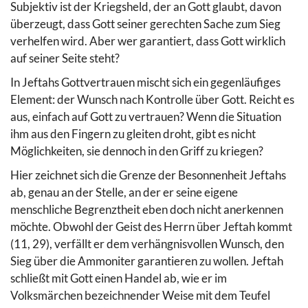
Subjektiv ist der Kriegsheld, der an Gott glaubt, davon
überzeugt, dass Gott seiner gerechten Sache zum Sieg
verhelfen wird. Aber wer garantiert, dass Gott wirklich
auf seiner Seite steht?
In Jeftahs Gottvertrauen mischt sich ein gegenläufiges
Element: der Wunsch nach Kontrolle über Gott. Reicht es
aus, einfach auf Gott zu vertrauen? Wenn die Situation
ihm aus den Fingern zu gleiten droht, gibt es nicht
Möglichkeiten, sie dennoch in den Griff zu kriegen?
Hier zeichnet sich die Grenze der Besonnenheit Jeftahs
ab, genau an der Stelle, an der er seine eigene
menschliche Begrenztheit eben doch nicht anerkennen
möchte. Obwohl der Geist des Herrn über Jeftah kommt
(11, 29), verfällt er dem verhängnisvollen Wunsch, den
Sieg über die Ammoniter garantieren zu wollen.
Jeftah
schließt mit Gott einen Handel ab, wie er im
Volksmärchen bezeichnender Weise mit dem Teufel