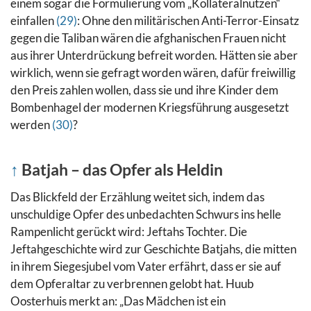
einem sogar die Formulierung vom „Kollateralnutzen“
einfallen
(29)
: Ohne den militärischen Anti-Terror-Einsatz
gegen die Taliban wären die afghanischen Frauen nicht
aus ihrer Unterdrückung befreit worden.
Hätten sie aber
wirklich, wenn sie gefragt worden wären, dafür freiwillig
den Preis zahlen wollen, dass sie und ihre Kinder dem
Bombenhagel der modernen Kriegsführung ausgesetzt
werden
(30)
?
↑
Batjah – das Opfer als Heldin
Das Blickfeld der Erzählung weitet sich, indem das
unschuldige Opfer des unbedachten Schwurs ins helle
Rampenlicht gerückt wird: Jeftahs Tochter. Die
Jeftahgeschichte wird zur Geschichte Batjahs, die mitten
in ihrem Siegesjubel vom Vater erfährt, dass er sie auf
dem Opferaltar zu verbrennen gelobt hat. Huub
Oosterhuis merkt an: „Das Mädchen ist ein