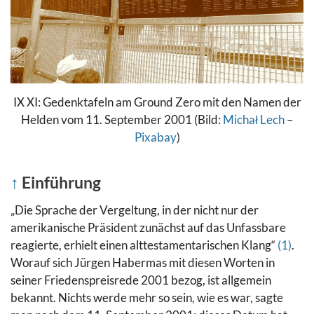
IX XI: Gedenktafeln am Ground Zero mit den Namen der
Helden vom 11. September 2001 (Bild:
Michał Lech
–
Pixabay
)
↑
Einführung
„Die Sprache der Vergeltung, in der nicht nur der
amerikanische Präsident zunächst auf das Unfassbare
reagierte, erhielt einen alttestamentarischen Klang“
(1)
.
Worauf sich Jürgen Habermas mit diesen Worten in
seiner Friedenspreisrede 2001 bezog, ist allgemein
bekannt. Nichts werde mehr so sein, wie es war, sagte