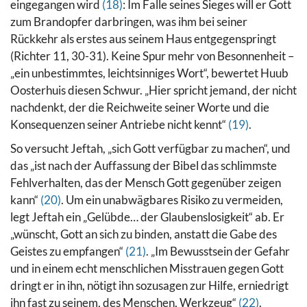
eingegangen wird
(18)
: Im Falle seines Sieges will er Gott
zum Brandopfer darbringen, was ihm bei seiner
Rückkehr als erstes aus seinem Haus entgegenspringt
(Richter 11, 30-31).
Keine Spur mehr von Besonnenheit –
„ein unbestimmtes, leichtsinniges Wort“, bewertet Huub
Oosterhuis diesen Schwur. „Hier spricht jemand, der nicht
nachdenkt, der die Reichweite seiner Worte und die
Konsequenzen seiner Antriebe nicht kennt“
(19)
.
So versucht Jeftah, „sich Gott verfügbar zu machen“, und
das „ist nach der Auffassung der Bibel das schlimmste
Fehlverhalten, das der Mensch Gott gegenüber zeigen
kann“
(20)
. Um ein unabwägbares Risiko zu vermeiden,
legt Jeftah ein „Gelübde… der Glaubenslosigkeit“ ab.
Er
„wünscht, Gott an sich zu binden, anstatt die Gabe des
Geistes zu empfangen“
(21)
.
„Im Bewusstsein der Gefahr
und in einem echt menschlichen Misstrauen gegen Gott
dringt er in ihn, nötigt ihn sozusagen zur Hilfe, erniedrigt
ihn fast zu seinem, des Menschen, Werkzeug“
(22)
.