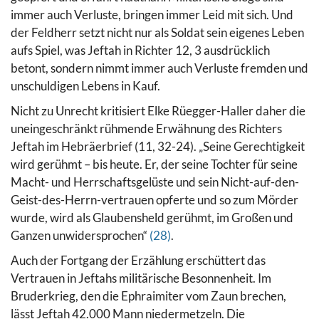
immer auch Verluste, bringen immer Leid mit sich. Und
der Feldherr setzt nicht nur als Soldat sein eigenes Leben
aufs Spiel, was Jeftah in Richter 12, 3 ausdrücklich
betont, sondern nimmt immer auch Verluste fremden und
unschuldigen Lebens in Kauf.
Nicht zu Unrecht kritisiert Elke Rüegger-Haller daher die
uneingeschränkt rühmende Erwähnung des Richters
Jeftah im Hebräerbrief (11, 32-24).
„Seine Gerechtigkeit
wird gerühmt – bis heute. Er, der seine Tochter für seine
Macht- und Herrschaftsgelüste und sein Nicht-auf-den-
Geist-des-Herrn-vertrauen opferte und so zum Mörder
wurde, wird als Glaubensheld gerühmt, im Großen und
Ganzen unwidersprochen“
(28)
.
Auch der Fortgang der Erzählung erschüttert das
Vertrauen in Jeftahs militärische Besonnenheit. Im
Bruderkrieg, den die Ephraimiter vom Zaun brechen,
lässt Jeftah 42.000 Mann niedermetzeln. Die