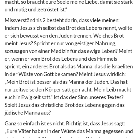
macht, so braucht eure Seele meine Liebe, damit sie stark
und mutig und getröstet ist.“
Missverständnis 2 besteht darin, dass viele meinen:
Indem Jesus sich selbst das Brot des Lebens nennt, wollte
er sich bewusst von den Juden trennen. Welches Brot
meint Jesus? Spricht er nur von geistiger Nahrung,
sozusagen von einer Medizin für das ewige Leben? Meint
er, wenn er vom Brot des Lebens und des Himmels
spricht, ein anderes Brot als das Manna, das die Israeliten
in der Wüste von Gott bekamen? Meint Jesus wirklich:
„Mein Brot ist besser als das Manna der Juden. Das hat
nur zeitweise den Körper satt gemacht. Mein Leib macht
euch in Ewigkeit satt.“ Ist das der Sinn unseres Textes?
Spielt Jesus das christliche Brot des Lebens gegen das
jüdische Manna aus?
Ganz so einfach ist es nicht. Richtig ist, dass Jesus sagt:
„Eure Väter haben in der Wüste das Manna gegessen und