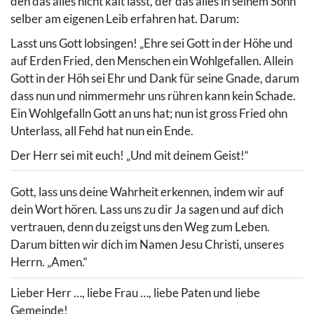
den das alles nicht kalt lässt, der das alles in seinem Sohn
selber am eigenen Leib erfahren hat. Darum:
Lasst uns Gott lobsingen! „Ehre sei Gott in der Höhe und
auf Erden Fried, den Menschen ein Wohlgefallen. Allein
Gott in der Höh sei Ehr und Dank für seine Gnade, darum
dass nun und nimmermehr uns rühren kann kein Schade.
Ein Wohlgefalln Gott an uns hat; nun ist gross Fried ohn
Unterlass, all Fehd hat nun ein Ende.
Der Herr sei mit euch! „Und mit deinem Geist!“
Gott, lass uns deine Wahrheit erkennen, indem wir auf
dein Wort hören. Lass uns zu dir Ja sagen und auf dich
vertrauen, denn du zeigst uns den Weg zum Leben.
Darum bitten wir dich im Namen Jesu Christi, unseres
Herrn. „Amen.“
Lieber Herr …, liebe Frau …, liebe Paten und liebe
Gemeinde!