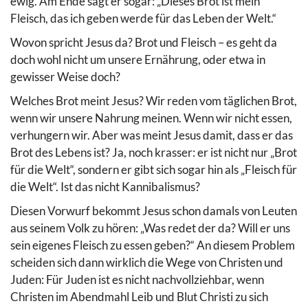
ewig. Am Ende sagt er sogar: „Dieses Brot ist mein
Fleisch, das ich geben werde für das Leben der Welt.“
Wovon spricht Jesus da? Brot und Fleisch – es geht da
doch wohl nicht um unsere Ernährung, oder etwa in
gewisser Weise doch?
Welches Brot meint Jesus? Wir reden vom täglichen Brot,
wenn wir unsere Nahrung meinen. Wenn wir nicht essen,
verhungern wir. Aber was meint Jesus damit, dass er das
Brot des Lebens ist? Ja, noch krasser: er ist nicht nur „Brot
für die Welt“, sondern er gibt sich sogar hin als „Fleisch für
die Welt“. Ist das nicht Kannibalismus?
Diesen Vorwurf bekommt Jesus schon damals von Leuten
aus seinem Volk zu hören: „Was redet der da? Will er uns
sein eigenes Fleisch zu essen geben?“ An diesem Problem
scheiden sich dann wirklich die Wege von Christen und
Juden: Für Juden ist es nicht nachvollziehbar, wenn
Christen im Abendmahl Leib und Blut Christi zu sich