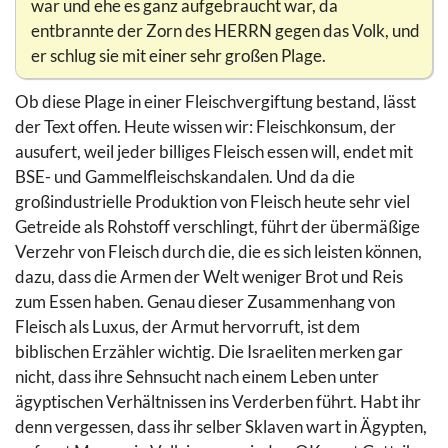
war und ehe es ganz aufgebraucht war, da
entbrannte der Zorn des HERRN gegen das Volk, und
er schlug sie mit einer sehr großen Plage.
Ob diese Plage in einer Fleischvergiftung bestand, lässt
der Text offen. Heute wissen wir: Fleischkonsum, der
ausufert, weil jeder billiges Fleisch essen will, endet mit
BSE- und Gammelfleischskandalen. Und da die
großindustrielle Produktion von Fleisch heute sehr viel
Getreide als Rohstoff verschlingt, führt der übermäßige
Verzehr von Fleisch durch die, die es sich leisten können,
dazu, dass die Armen der Welt weniger Brot und Reis
zum Essen haben. Genau dieser Zusammenhang von
Fleisch als Luxus, der Armut hervorruft, ist dem
biblischen Erzähler wichtig. Die Israeliten merken gar
nicht, dass ihre Sehnsucht nach einem Leben unter
ägyptischen Verhältnissen ins Verderben führt. Habt ihr
denn vergessen, dass ihr selber Sklaven wart in Ägypten,