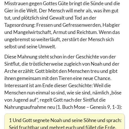
Misstrauen gegen Gottes Güte bringt die Sünde und die
Gier in die Welt. Der Mensch will mehr als, was ihm gut
tut, und plötzlich sind Gewalt und Tod an der
Tagesordnung: Fressen und Gefressenwerden, Habgier
und Mangelwirtschaft, Armut und Reichtum. Wenn das
ungebremst so weiterläuft, zerstört der Mensch sich
selbst und seine Umwelt.
Diese Mahnung steht schon in der Geschichte von der
Sintflut, die tröstlicherweise zugleich von Noah und der
Arche erzählt: Gott bleibt den Menschen treu und gibt
ihnen gemeinsam mit den Tieren eine neue Chance.
Interessant ist am Ende dieser Geschichte: Weil die
Menschen nun einmal so sind, wie sie sind, nämlich „böse
von Jugend auf“, regelt Gott nach der Sintflut die
Nahrungsaufnahme neu (1. Buch Mose – Genesis 9, 1-3):
1 Und Gott segnete Noah und seine Söhne und sprach:
Seid fruchtbar und mehret euch und füllet die Erde.