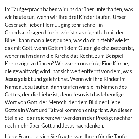
Im Taufgespräch haben wir uns darüber unterhalten, was
wir heute tun, wenn wir Ihre drei Kinder taufen. Unser
Gespräch, lieber Herr …, ging sehr schnell in
Grundsatzfragen hinein: wie ist das eigentlich mit der
Bibel, kann man alles glauben, was da drin steht? wie ist
das mit Gott, wenn Gott mit dem Guten gleichzusetzen ist,
woher nahm dann die Kirche das Recht, zum Beispiel
Kreuzzüge zu führen? Wir waren uns einig: Eine Kirche,
die gewalttätig wird, hat sich weit entfernt von dem, was
Jesus gelebt und gelehrt hat. Wenn wir Ihre Kinder im
Namen Jesu taufen, dann taufen wir sie im Namen des
Gottes, der die Liebe ist, denn Jesus ist das lebendige
Wort von Gott, der Mensch, der dem Bild der Liebe
Gottes in Wort und Tat vollkommen entspricht. An dieser
Stelle soll das reichen; wir werden in der Predigt nachher
noch mehr über Gott und Jesus nachdenken.
Liebe Frau …, als ich Sie fragte, was Ihnen für die Taufe