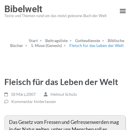
Zum
Bibelwelt
Inhalt
Texte und Themen rund um das meist gelesene Buch der Welt
springen
(Enter
drücken)
Start
>
Beitragsliste
>
Gottesdienste
>
Biblische
Bücher
>
1. Mose (Genesis)
>
Fleisch für das Leben der Welt
Fleisch für das Leben der Welt
18 März,2007
Helmut Schütz
Kommentar hinterlassen
Das Gesetz vom Fressen und Gefressenwerden mag
in der Natur gelten, unter uns Menschen soll es