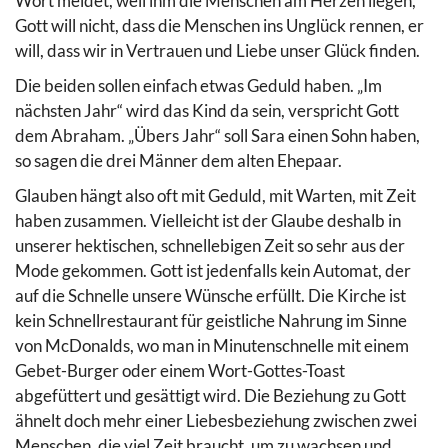
Wort meldet, weil ihm die Menschen am Herzen liegen,
Gott will nicht, dass die Menschen ins Unglück rennen, er
will, dass wir in Vertrauen und Liebe unser Glück finden.
Die beiden sollen einfach etwas Geduld haben. „Im
nächsten Jahr“ wird das Kind da sein, verspricht Gott
dem Abraham. „Übers Jahr“ soll Sara einen Sohn haben,
so sagen die drei Männer dem alten Ehepaar.
Glauben hängt also oft mit Geduld, mit Warten, mit Zeit
haben zusammen. Vielleicht ist der Glaube deshalb in
unserer hektischen, schnellebigen Zeit so sehr aus der
Mode gekommen. Gott ist jedenfalls kein Automat, der
auf die Schnelle unsere Wünsche erfüllt. Die Kirche ist
kein Schnellrestaurant für geistliche Nahrung im Sinne
von McDonalds, wo man in Minutenschnelle mit einem
Gebet-Burger oder einem Wort-Gottes-Toast
abgefüttert und gesättigt wird. Die Beziehung zu Gott
ähnelt doch mehr einer Liebesbeziehung zwischen zwei
Menschen, die viel Zeit braucht, um zu wachsen und