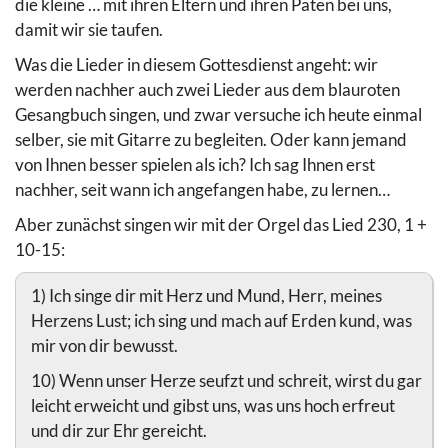
die kleine … mit ihren Eltern und ihren Paten bei uns,
damit wir sie taufen.
Was die Lieder in diesem Gottesdienst angeht: wir
werden nachher auch zwei Lieder aus dem blauroten
Gesangbuch singen, und zwar versuche ich heute einmal
selber, sie mit Gitarre zu begleiten. Oder kann jemand
von Ihnen besser spielen als ich? Ich sag Ihnen erst
nachher, seit wann ich angefangen habe, zu lernen…
Aber zunächst singen wir mit der Orgel das Lied 230, 1 +
10-15:
1) Ich singe dir mit Herz und Mund, Herr, meines
Herzens Lust; ich sing und mach auf Erden kund, was
mir von dir bewusst.
10) Wenn unser Herze seufzt und schreit, wirst du gar
leicht erweicht und gibst uns, was uns hoch erfreut
und dir zur Ehr gereicht.