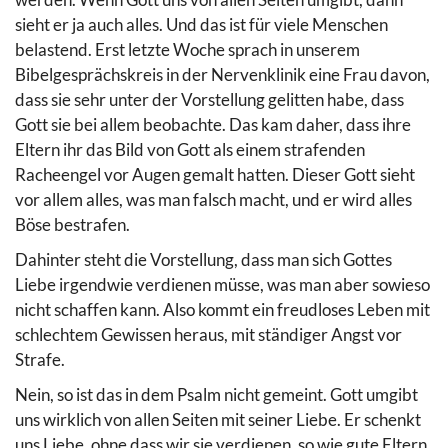
sieht er ja auch alles. Und das ist für viele Menschen
belastend. Erst letzte Woche sprach in unserem
Bibelgesprächskreis in der Nervenklinik eine Frau davon,
dass sie sehr unter der Vorstellung gelitten habe, dass
Gott sie bei allem beobachte. Das kam daher, dass ihre
Eltern ihr das Bild von Gott als einem strafenden
Racheengel vor Augen gemalt hatten. Dieser Gott sieht
vor allem alles, was man falsch macht, und er wird alles
Böse bestrafen.
Dahinter steht die Vorstellung, dass man sich Gottes
Liebe irgendwie verdienen müsse, was man aber sowieso
nicht schaffen kann. Also kommt ein freudloses Leben mit
schlechtem Gewissen heraus, mit ständiger Angst vor
Strafe.
Nein, so ist das in dem Psalm nicht gemeint. Gott umgibt
uns wirklich von allen Seiten mit seiner Liebe. Er schenkt
uns Liebe, ohne dass wir sie verdienen, so wie gute Eltern