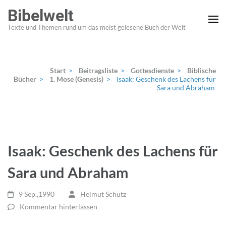
Zum
Bibelwelt
Inhalt
Texte und Themen rund um das meist gelesene Buch der Welt
springen
(Enter
drücken)
Start
>
Beitragsliste
>
Gottesdienste
>
Biblische
Bücher
>
1. Mose (Genesis)
>
Isaak: Geschenk des Lachens für
Sara und Abraham
Isaak: Geschenk des Lachens für
Sara und Abraham
9 Sep.,1990
Helmut Schütz
Kommentar hinterlassen