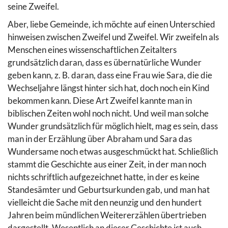
seine Zweifel.
Aber, liebe Gemeinde, ich möchte auf einen Unterschied
hinweisen zwischen Zweifel und Zweifel. Wir zweifeln als
Menschen eines wissenschaftlichen Zeitalters
grundsätzlich daran, dass es übernatürliche Wunder
geben kann, z. B. daran, dass eine Frau wie Sara, die die
Wechseljahre längst hinter sich hat, doch noch ein Kind
bekommen kann. Diese Art Zweifel kannte man in
biblischen Zeiten wohl noch nicht. Und weil man solche
Wunder grundsätzlich für möglich hielt, mag es sein, dass
man in der Erzählung über Abraham und Sara das
Wundersame noch etwas ausgeschmückt hat. Schließlich
stammt die Geschichte aus einer Zeit, in der man noch
nichts schriftlich aufgezeichnet hatte, in der es keine
Standesämter und Geburtsurkunden gab, und man hat
vielleicht die Sache mit den neunzig und den hundert
Jahren beim mündlichen Weitererzählen übertrieben
dargestellt. Wesentlich an dieser Geschichte ist auch