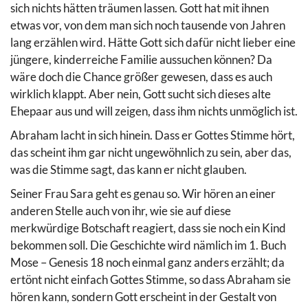
sich nichts hätten träumen lassen. Gott hat mit ihnen
etwas vor, von dem man sich noch tausende von Jahren
lang erzählen wird. Hätte Gott sich dafür nicht lieber eine
jüngere, kinderreiche Familie aussuchen können? Da
wäre doch die Chance größer gewesen, dass es auch
wirklich klappt. Aber nein, Gott sucht sich dieses alte
Ehepaar aus und will zeigen, dass ihm nichts unmöglich ist.
Abraham lacht in sich hinein. Dass er Gottes Stimme hört,
das scheint ihm gar nicht ungewöhnlich zu sein, aber das,
was die Stimme sagt, das kann er nicht glauben.
Seiner Frau Sara geht es genau so. Wir hören an einer
anderen Stelle auch von ihr, wie sie auf diese
merkwürdige Botschaft reagiert, dass sie noch ein Kind
bekommen soll. Die Geschichte wird nämlich im 1. Buch
Mose – Genesis 18 noch einmal ganz anders erzählt; da
ertönt nicht einfach Gottes Stimme, so dass Abraham sie
hören kann, sondern Gott erscheint in der Gestalt von