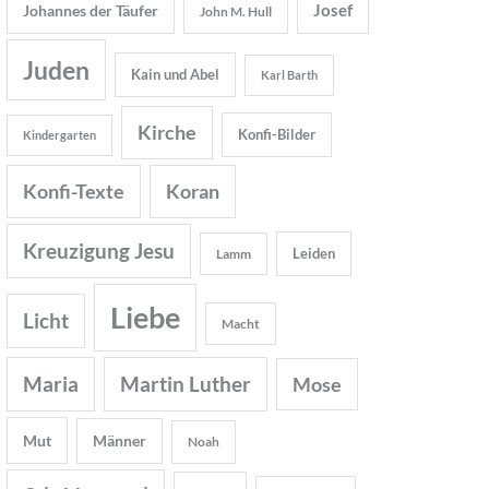
Josef
Johannes der Täufer
John M. Hull
Juden
Kain und Abel
Karl Barth
Kirche
Konfi-Bilder
Kindergarten
Konfi-Texte
Koran
Kreuzigung Jesu
Leiden
Lamm
Liebe
Licht
Macht
Maria
Martin Luther
Mose
Mut
Männer
Noah