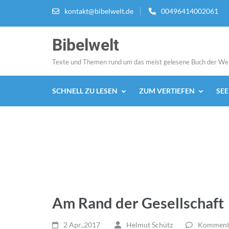
Zum
kontakt@bibelwelt.de
00496414002061
Inhalt
springen
Bibelwelt
(Enter
drücken)
Texte und Themen rund um das meist gelesene Buch der We
SCHNELL ZU LESEN
ZUM VERTIEFEN
SE
Am Rand der Gesellschaft
2 Apr.,2017
Helmut Schütz
Kommenta