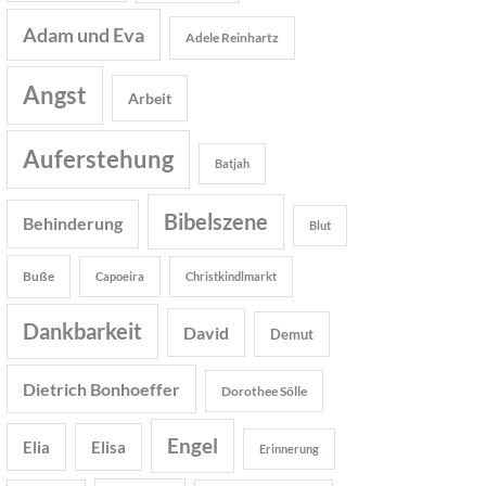
Adam und Eva
Adele Reinhartz
Angst
Arbeit
Auferstehung
Batjah
Bibelszene
Behinderung
Blut
Buße
Capoeira
Christkindlmarkt
Dankbarkeit
David
Demut
Dietrich Bonhoeffer
Dorothee Sölle
Engel
Elia
Elisa
Erinnerung