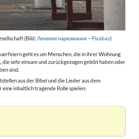
ellschaft (Bild:
Лечение наркомании
–
Pixabay
)
auerfeiern geht es um Menschen, die in ihrer Wohnung
n, die sehr einsam und zurückgezogen gelebt haben oder
ben sind.
tstellen aus der Bibel und die Lieder aus dem
 eine inhaltlich tragende Rolle spielen: