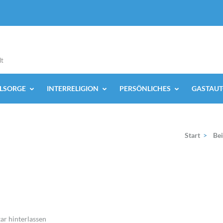
lt
ELSORGE
INTERRELIGION
PERSÖNLICHES
GASTAUT
Start
>
Bei
r hinterlassen