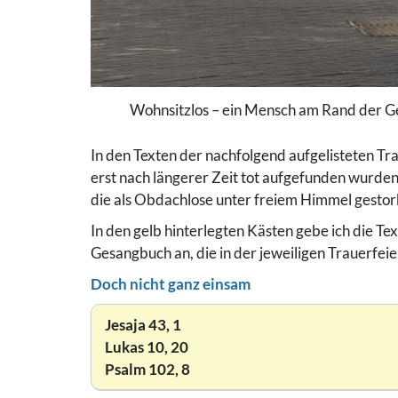
Wohnsitzlos – ein Mensch am Rand der Ges
In den Texten der nachfolgend aufgelisteten Tr
erst nach längerer Zeit tot aufgefunden wurde
die als Obdachlose unter freiem Himmel gestor
In den gelb hinterlegten Kästen gebe ich die Tex
Gesangbuch an, die in der jeweiligen Trauerfeier
Doch nicht ganz einsam
Jesaja 43, 1
Lukas 10, 20
Psalm 102, 8