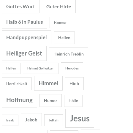
Gottes Wort
Guter Hirte
Halb 6 in Paulus
Hammer
Handpuppenspiel
Heilen
Heiliger Geist
Heinrich Treblin
Herodes
Helfen
Helmut Gollwitzer
Himmel
Hiob
Herrlichkeit
Hoffnung
Humor
Hölle
Jesus
Jakob
Jeftah
Isaak