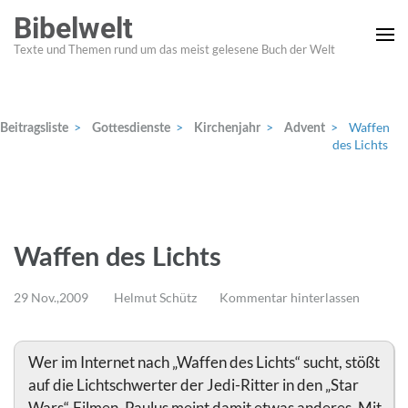
Zum
Bibelwelt
Inhalt
Texte und Themen rund um das meist gelesene Buch der Welt
springen
(Enter
drücken)
>
>
>
>
Waffen
Beitragsliste
Gottesdienste
Kirchenjahr
Advent
des Lichts
Waffen des Lichts
29 Nov.,2009
Helmut Schütz
Kommentar hinterlassen
Wer im Internet nach „Waffen des Lichts“ sucht, stößt
auf die Lichtschwerter der Jedi-Ritter in den „Star
Wars“-Filmen. Paulus meint damit etwas anderes. Mit