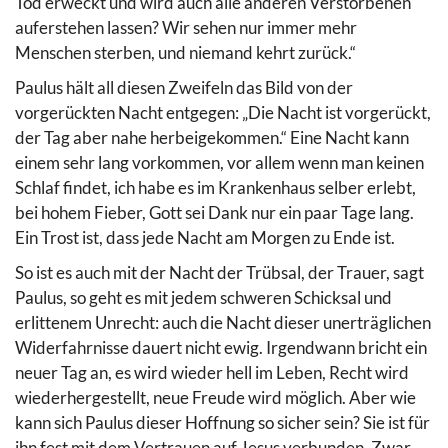
Tod erweckt und wird auch alle anderen Verstorbenen
auferstehen lassen? Wir sehen nur immer mehr
Menschen sterben, und niemand kehrt zurück.“
Paulus hält all diesen Zweifeln das Bild von der
vorgerückten Nacht entgegen: „Die Nacht ist vorgerückt,
der Tag aber nahe herbeigekommen.“ Eine Nacht kann
einem sehr lang vorkommen, vor allem wenn man keinen
Schlaf findet, ich habe es im Krankenhaus selber erlebt,
bei hohem Fieber, Gott sei Dank nur ein paar Tage lang.
Ein Trost ist, dass jede Nacht am Morgen zu Ende ist.
So ist es auch mit der Nacht der Trübsal, der Trauer, sagt
Paulus, so geht es mit jedem schweren Schicksal und
erlittenem Unrecht: auch die Nacht dieser unerträglichen
Widerfahrnisse dauert nicht ewig. Irgendwann bricht ein
neuer Tag an, es wird wieder hell im Leben, Recht wird
wiederhergestellt, neue Freude wird möglich. Aber wie
kann sich Paulus dieser Hoffnung so sicher sein? Sie ist für
ihn fest mit dem Vertrauen auf Jesus verbunden. Zwar