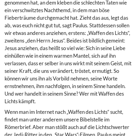
genommen hat, an dem kleben die schlechten Taten wie
ein verschwitztes Nachthemd, in dem man böse
Fieberträume durchgemacht hat. Zieht das aus, legt das
ab, was euch nicht gut tut, sagt Paulus. Stattdessen sollen
wir etwas anderes anziehen, erstens: „Waffen des Lichts“,
zweitens „den Herrn Jesus“. Beides ist bildlich gemeint:
Jesus anziehen, das heißt so viel wie: Sich in seine Liebe
einhüllen wie in einem warmen Mantel, sich auf ihn
verlassen, dass er selber in uns wirkt mit seinem Geist, mit
seiner Kraft, die uns verändert, tröstet, ermutigt. So
können wir uns ihn als Vorbild nehmen, seine Worte
ernstnehmen, ihm nachfolgen, in seinem Sinne handeln.
Und wer handelt in seinem Sinne? Wer mit Waffen des
Lichts kämpft.
Wenn man im Internet nach „Waffen des Lichts“ sucht,
findet man unter anderem unsere Bibelstelle im
Römerbrief. Aber man stößt auch auf die Lichtschwerter
der Jedi-Ritter in den „Star Wars“-Filmen. Paulus meint