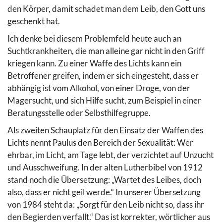
den Körper, damit schadet man dem Leib, den Gott uns
geschenkt hat.
Ich denke bei diesem Problemfeld heute auch an
Suchtkrankheiten, die man alleine gar nicht in den Griff
kriegen kann. Zu einer Waffe des Lichts kann ein
Betroffener greifen, indem er sich eingesteht, dass er
abhängig ist vom Alkohol, von einer Droge, von der
Magersucht, und sich Hilfe sucht, zum Beispiel in einer
Beratungsstelle oder Selbsthilfegruppe.
Als zweiten Schauplatz für den Einsatz der Waffen des
Lichts nennt Paulus den Bereich der Sexualität: Wer
ehrbar, im Licht, am Tage lebt, der verzichtet auf Unzucht
und Ausschweifung. In der alten Lutherbibel von 1912
stand noch die Übersetzung: „Wartet des Leibes, doch
also, dass er nicht geil werde.“ In unserer Übersetzung
von 1984 steht da: „Sorgt für den Leib nicht so, dass ihr
den Begierden verfallt.“ Das ist korrekter, wörtlicher aus