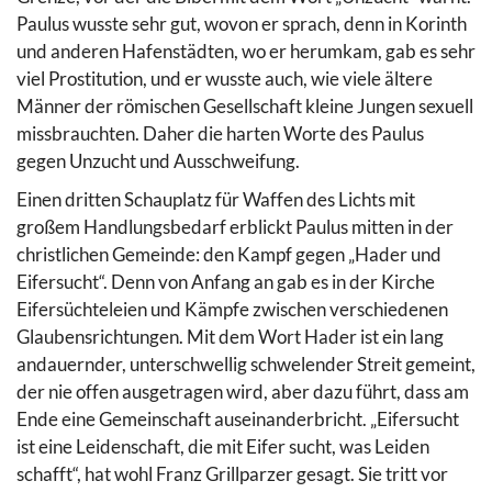
Paulus wusste sehr gut, wovon er sprach, denn in Korinth
und anderen Hafenstädten, wo er herumkam, gab es sehr
viel Prostitution, und er wusste auch, wie viele ältere
Männer der römischen Gesellschaft kleine Jungen sexuell
missbrauchten. Daher die harten Worte des Paulus
gegen Unzucht und Ausschweifung.
Einen dritten Schauplatz für Waffen des Lichts mit
großem Handlungsbedarf erblickt Paulus mitten in der
christlichen Gemeinde: den Kampf gegen „Hader und
Eifersucht“. Denn von Anfang an gab es in der Kirche
Eifersüchteleien und Kämpfe zwischen verschiedenen
Glaubensrichtungen. Mit dem Wort Hader ist ein lang
andauernder, unterschwellig schwelender Streit gemeint,
der nie offen ausgetragen wird, aber dazu führt, dass am
Ende eine Gemeinschaft auseinanderbricht. „Eifersucht
ist eine Leidenschaft, die mit Eifer sucht, was Leiden
schafft“, hat wohl Franz Grillparzer gesagt. Sie tritt vor