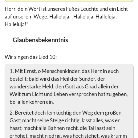
Herr, dein Wort ist unseres Fußes Leuchte und ein Licht
auf unserem Wege. Halleluja. „Halleluja, Halleluja,
Halleluja!“
Glaubensbekenntnis
Wir singen das Lied 10:
1. Mit Ernst, o Menschenkinder, das Herz in euch
bestellt; bald wird das Heil der Sünder, der
wunderstarke Held, den Gott aus Gnad allein der
Welt zum Licht und Leben versprochen hat zu geben,
bei allen kehren ein.
2. Bereitet doch fein tüchtig den Weg dem großen
Gast; macht seine Steige richtig, lasst alles, was er
hasst; macht alle Bahnen recht, die Tal lasst sein
erhöhet, macht niedrig, was hoch stehet, was krumm