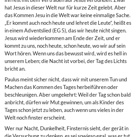
hat Jesus in dieser Welt nur für kurze Zeit gelebt. Aber
das Kommen Jesu in die Welt war keine einmalige Sache.
„Er kommt auch noch heute und lehret die Leute“, heißt es
in einem Adventslied (EG 5), das wir heute nicht singen.
Jesus wird wiederkommen am Ende der Zeit, und er
kommt zu uns, noch heute, schon heute, wo wir auf sein
Wort hören. Wenn uns das bewusst wird, wird es hell in
unserem Leben; die Nacht ist vorbei, der Tag des Lichts
bricht an.
Paulus meint sicher nicht, dass wir mit unserem Tun und
Machen das Kommen des Tages herbeiführen oder
beschleunigen. Aber umgekehrt: Weil der Tag schon bald
anbricht, dürfen wir Mut gewinnen, um als Kinder des
Tages schon jetzt zu leben, auch wenn uns vieles in der
Welt noch finster erscheint.
Wer nur Nacht, Dunkelheit, Finsternis sieht, der gerät in
die Versuchung zu denken, es sei sowieso egal, was er tut.