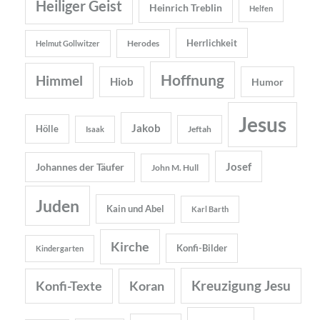
Heiliger Geist
Heinrich Treblin
Helfen
Herrlichkeit
Herodes
Helmut Gollwitzer
Hoffnung
Himmel
Hiob
Humor
Jesus
Jakob
Hölle
Jeftah
Isaak
Josef
Johannes der Täufer
John M. Hull
Juden
Kain und Abel
Karl Barth
Kirche
Konfi-Bilder
Kindergarten
Kreuzigung Jesu
Konfi-Texte
Koran