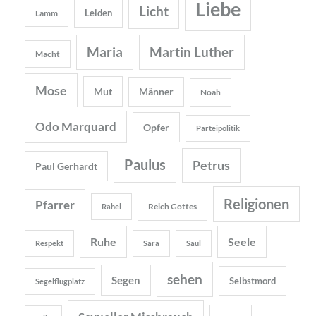
Liebe
Licht
Leiden
Lamm
Maria
Martin Luther
Macht
Mose
Mut
Männer
Noah
Odo Marquard
Opfer
Parteipolitik
Paulus
Petrus
Paul Gerhardt
Religionen
Pfarrer
Reich Gottes
Rahel
Ruhe
Seele
Respekt
Sara
Saul
sehen
Segen
Selbstmord
Segelflugplatz