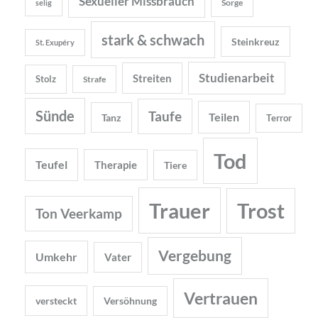
Sexueller Missbrauch
Sorge
selig
stark & schwach
Steinkreuz
St. Exupéry
Studienarbeit
Streiten
Stolz
Strafe
Sünde
Taufe
Teilen
Tanz
Terror
Tod
Teufel
Therapie
Tiere
Trauer
Trost
Ton Veerkamp
Vergebung
Umkehr
Vater
Vertrauen
versteckt
Versöhnung