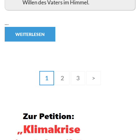
Willen des Vaters im Himmel.
…
WEITERLESEN
Seitennummerierung
Seite
Seite
Seite
1
2
3
>
der
Beiträge