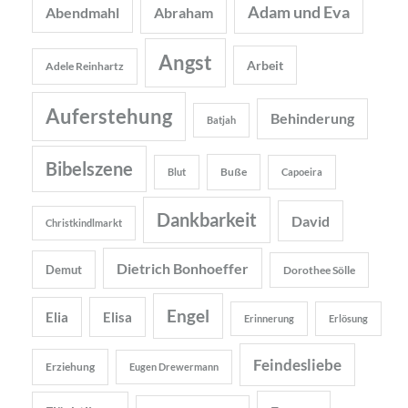
Adam und Eva
Abendmahl
Abraham
Angst
Arbeit
Adele Reinhartz
Auferstehung
Behinderung
Batjah
Bibelszene
Buße
Blut
Capoeira
Dankbarkeit
David
Christkindlmarkt
Dietrich Bonhoeffer
Demut
Dorothee Sölle
Engel
Elia
Elisa
Erinnerung
Erlösung
Feindesliebe
Erziehung
Eugen Drewermann