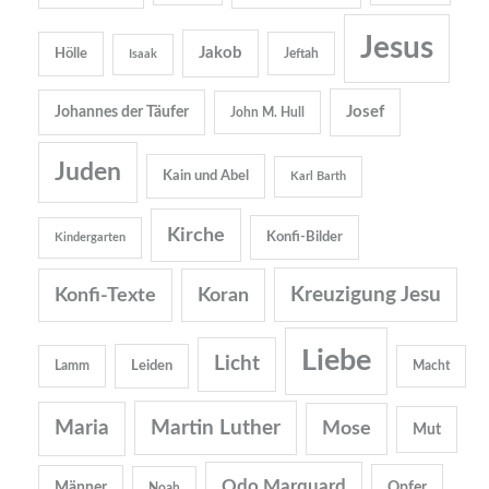
Jesus
Jakob
Hölle
Jeftah
Isaak
Josef
Johannes der Täufer
John M. Hull
Juden
Kain und Abel
Karl Barth
Kirche
Konfi-Bilder
Kindergarten
Kreuzigung Jesu
Konfi-Texte
Koran
Liebe
Licht
Leiden
Lamm
Macht
Martin Luther
Maria
Mose
Mut
Odo Marquard
Opfer
Männer
Noah