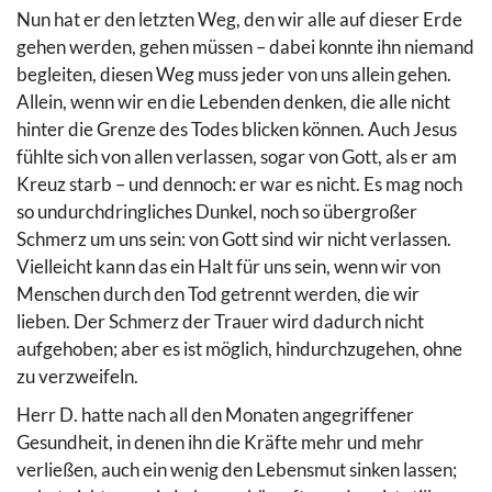
Nun hat er den letzten Weg, den wir alle auf dieser Erde
gehen werden, gehen müssen – dabei konnte ihn niemand
begleiten, diesen Weg muss jeder von uns allein gehen.
Allein, wenn wir en die Lebenden denken, die alle nicht
hinter die Grenze des Todes blicken können. Auch Jesus
fühlte sich von allen verlassen, sogar von Gott, als er am
Kreuz starb – und dennoch: er war es nicht. Es mag noch
so undurchdringliches Dunkel, noch so übergroßer
Schmerz um uns sein: von Gott sind wir nicht verlassen.
Vielleicht kann das ein Halt für uns sein, wenn wir von
Menschen durch den Tod getrennt werden, die wir
lieben. Der Schmerz der Trauer wird dadurch nicht
aufgehoben; aber es ist möglich, hindurchzugehen, ohne
zu verzweifeln.
Herr D. hatte nach all den Monaten angegriffener
Gesundheit, in denen ihn die Kräfte mehr und mehr
verließen, auch ein wenig den Lebensmut sinken lassen;