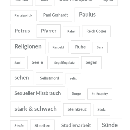
Paulus
Paul Gerhardt
Parteipolitik
Petrus
Pfarrer
Reich Gottes
Rahel
Religionen
Ruhe
Respekt
Sara
Seele
Segen
Saul
Segelflugplatz
sehen
Selbstmord
selig
Sexueller Missbrauch
Sorge
St. Exupéry
stark & schwach
Steinkreuz
Stolz
Sünde
Studienarbeit
Streiten
Strafe