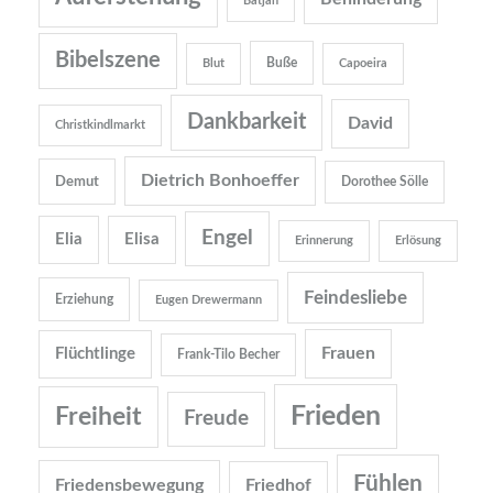
Batjah
Bibelszene
Buße
Blut
Capoeira
Dankbarkeit
David
Christkindlmarkt
Dietrich Bonhoeffer
Demut
Dorothee Sölle
Engel
Elia
Elisa
Erinnerung
Erlösung
Feindesliebe
Erziehung
Eugen Drewermann
Frauen
Flüchtlinge
Frank-Tilo Becher
Frieden
Freiheit
Freude
Fühlen
Friedensbewegung
Friedhof