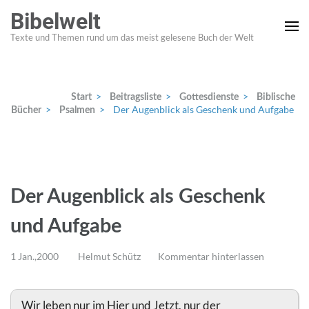
Zum
Bibelwelt
Inhalt
Texte und Themen rund um das meist gelesene Buch der Welt
springen
(Enter
drücken)
>
>
>
Start
Beitragsliste
Gottesdienste
Biblische
>
>
Der Augenblick als Geschenk und Aufgabe
Bücher
Psalmen
Der Augenblick als Geschenk
und Aufgabe
1 Jan.,2000
Helmut Schütz
Kommentar hinterlassen
Wir leben nur im Hier und Jetzt, nur der