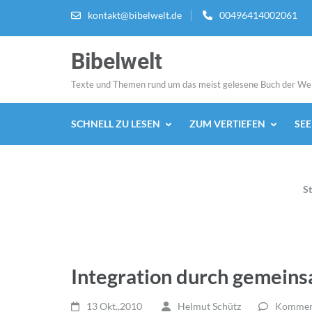
Zum
kontakt@bibelwelt.de
00496414002061
Inhalt
springen
Bibelwelt
(Enter
drücken)
Texte und Themen rund um das meist gelesene Buch der We
SCHNELL ZU LESEN
ZUM VERTIEFEN
SE
St
Integration durch gemein
13 Okt.,2010
Helmut Schütz
Komment