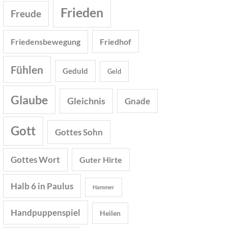
Frieden
Freude
Friedensbewegung
Friedhof
Fühlen
Geduld
Geld
Glaube
Gleichnis
Gnade
Gott
Gottes Sohn
Gottes Wort
Guter Hirte
Halb 6 in Paulus
Hammer
Handpuppenspiel
Heilen