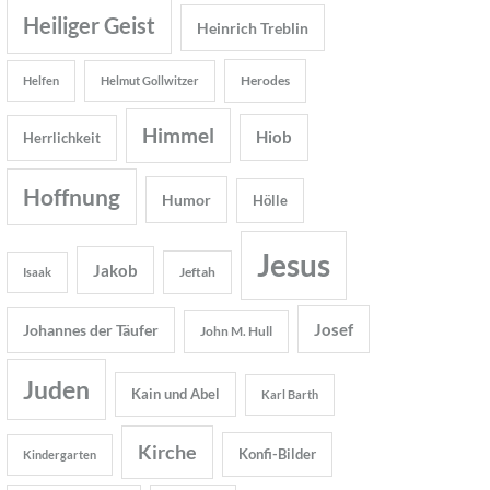
Heiliger Geist
Heinrich Treblin
Herodes
Helfen
Helmut Gollwitzer
Himmel
Hiob
Herrlichkeit
Hoffnung
Humor
Hölle
Jesus
Jakob
Jeftah
Isaak
Josef
Johannes der Täufer
John M. Hull
Juden
Kain und Abel
Karl Barth
Kirche
Konfi-Bilder
Kindergarten