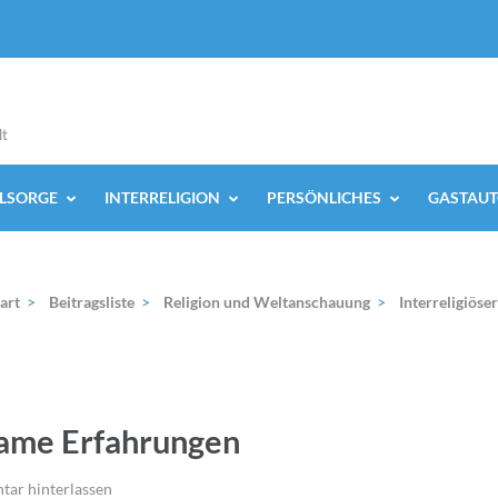
lt
ELSORGE
INTERRELIGION
PERSÖNLICHES
GASTAUT
art
>
Beitragsliste
>
Religion und Weltanschauung
>
Interreligiöse
same Erfahrungen
ar hinterlassen