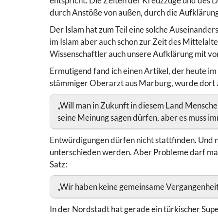
entspricht. Die Zeiten der Kreuzzüge und des Dr
durch Anstöße von außen, durch die Aufklärun
Der Islam hat zum Teil eine solche Auseinanders
im Islam aber auch schon zur Zeit des Mittelal
Wissenschaftler auch unsere Aufklärung mit vo
Ermutigend fand ich einen Artikel, der heute im 
stämmiger Oberarzt aus Marburg, wurde dort zu
„Will man in Zukunft in diesem Land Mensch
seine Meinung sagen dürfen, aber es muss imm
Entwürdigungen dürfen nicht stattfinden. Und 
unterschieden werden. Aber Probleme darf man
Satz:
„Wir haben keine gemeinsame Vergangenheit
In der Nordstadt hat gerade ein türkischer Su