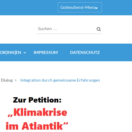
Gottesdienst-Menü
Suchen
nach:
OR[INN]EN
IMPRESSUM
DATENSCHUTZ
r Dialog
>
Integration durch gemeinsame Erfahrungen