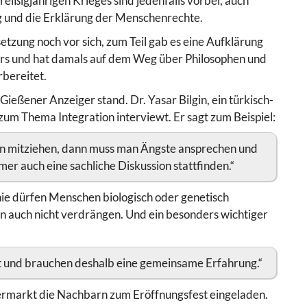
eißigjährigen Krieges sind jedenfalls vorbei, auch
g und die Erklärung der Menschenrechte.
etzung noch vor sich, zum Teil gab es eine Aufklärung
ters und hat damals auf dem Weg über Philosophen und
rbereitet.
Gießener Anzeiger stand. Dr. Yasar Bilgin, ein türkisch-
m Thema Integration interviewt. Er sagt zum Beispiel:
en mitziehen, dann muss man Ängste ansprechen und
er auch eine sachliche Diskussion stattfinden.“
nie dürfen Menschen biologisch oder genetisch
 auch nicht verdrängen. Und ein besonders wichtiger
 und brauchen deshalb eine gemeinsame Erfahrung.“
permarkt die Nachbarn zum Eröffnungsfest eingeladen.