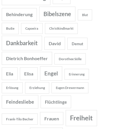
Bibelszene
Behinderung
Blut
Buße
Capoeira
Christkindlmarkt
Dankbarkeit
David
Demut
Dietrich Bonhoeffer
Dorothee Sölle
Engel
Elia
Elisa
Erinnerung
Erziehung
Erlösung
Eugen Drewermann
Feindesliebe
Flüchtlinge
Freiheit
Frauen
Frank-Tilo Becher