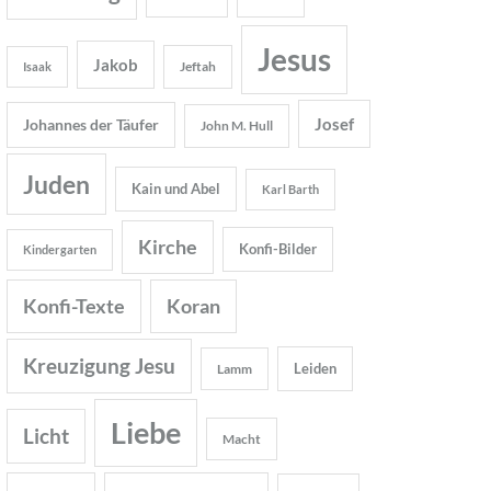
Jesus
Jakob
Jeftah
Isaak
Josef
Johannes der Täufer
John M. Hull
Juden
Kain und Abel
Karl Barth
Kirche
Konfi-Bilder
Kindergarten
Konfi-Texte
Koran
Kreuzigung Jesu
Leiden
Lamm
Liebe
Licht
Macht