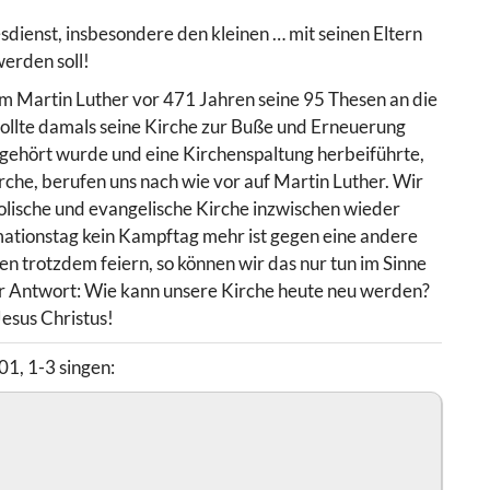
sdienst, insbesondere den kleinen … mit seinen Eltern
erden soll!
em Martin Luther vor 471 Jahren seine 95 Thesen an die
wollte damals seine Kirche zur Buße und Erneuerung
e gehört wurde und eine Kirchenspaltung herbeiführte,
irche, berufen uns nach wie vor auf Martin Luther. Wir
olische und evangelische Kirche inzwischen wieder
ationstag kein Kampftag mehr ist gegen eine andere
 trotzdem feiern, so können wir das nur tun im Sinne
ner Antwort: Wie kann unsere Kirche heute neu werden?
Jesus Christus!
01, 1-3 singen: