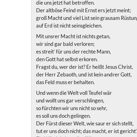
die uns jetzt hat betroffen.
Der altböse Feind mit Ernst ers jetzt meint;
groß Macht und viel List sein grausam Rüstung
auf Erd ist nicht seinsgleichen.
Mit unsrer Macht ist nichts getan,
wir sind gar bald verloren;
es streit‘ für uns der rechte Mann,
den Gott hat selbst erkoren.
Fragst du, wer der ist? Er heißt Jesus Christ,
der Herr Zebaoth, und ist kein andrer Gott,
das Feld muss er behalten.
Und wenn die Welt voll Teufel wär
und wollt uns gar verschlingen,
so fürchten wir uns nicht so sehr,
es soll uns doch gelingen.
Der Fürst dieser Welt, wie saur er sich stellt,
tut er uns doch nicht; das macht, er ist gericht‘