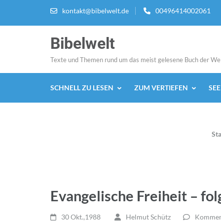
Zum
kontakt@bibelwelt.de
00496414002061
Inhalt
springen
Bibelwelt
(Enter
drücken)
Texte und Themen rund um das meist gelesene Buch der We
SCHNELL ZU LESEN
ZUM VERTIEFEN
SE
Sta
Evangelische Freiheit – fo
30 Okt.,1988
Helmut Schütz
Komment