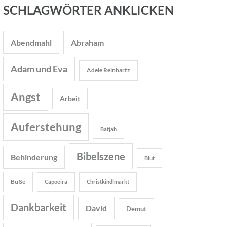
SCHLAGWÖRTER ANKLICKEN
Abendmahl
Abraham
Adam und Eva
Adele Reinhartz
Angst
Arbeit
Auferstehung
Batjah
Bibelszene
Behinderung
Blut
Buße
Capoeira
Christkindlmarkt
Dankbarkeit
David
Demut