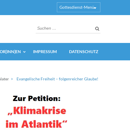
Gottesdienst-Menü
Suchen
nach:
OR[INN]EN
IMPRESSUM
DATENSCHUTZ
later
>
Evangelische Freiheit – folgenreicher Glaube!