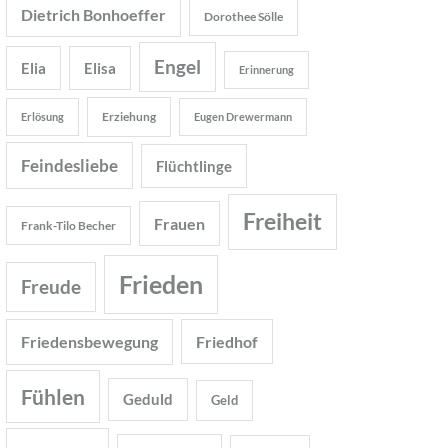
Dietrich Bonhoeffer
Dorothee Sölle
Engel
Elia
Elisa
Erinnerung
Erziehung
Erlösung
Eugen Drewermann
Feindesliebe
Flüchtlinge
Freiheit
Frauen
Frank-Tilo Becher
Frieden
Freude
Friedensbewegung
Friedhof
Fühlen
Geduld
Geld