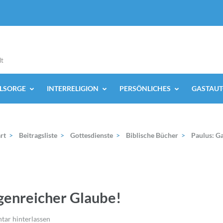
lt
ELSORGE
INTERRELIGION
PERSÖNLICHES
GASTAUT
rt
>
Beitragsliste
>
Gottesdienste
>
Biblische Bücher
>
Paulus: Ga
lgenreicher Glaube!
ar hinterlassen