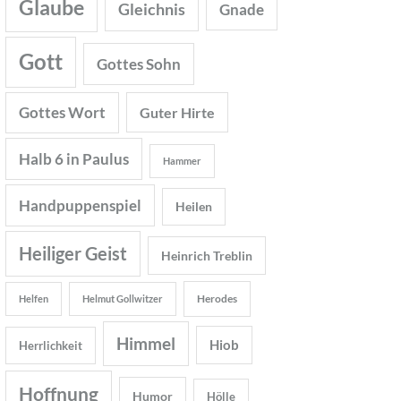
Glaube
Gleichnis
Gnade
Gott
Gottes Sohn
Gottes Wort
Guter Hirte
Halb 6 in Paulus
Hammer
Handpuppenspiel
Heilen
Heiliger Geist
Heinrich Treblin
Herodes
Helfen
Helmut Gollwitzer
Himmel
Hiob
Herrlichkeit
Hoffnung
Humor
Hölle