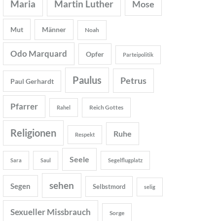
Maria
Martin Luther
Mose
Mut
Männer
Noah
Odo Marquard
Opfer
Parteipolitik
Paulus
Petrus
Paul Gerhardt
Pfarrer
Reich Gottes
Rahel
Religionen
Ruhe
Respekt
Seele
Sara
Saul
Segelflugplatz
sehen
Segen
Selbstmord
selig
Sexueller Missbrauch
Sorge