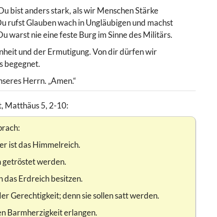
Du bist anders stark, als wir Menschen Stärke
 Du rufst Glauben wach in Ungläubigen und machst
u warst nie eine feste Burg im Sinne des Militärs.
enheit und der Ermutigung. Von dir dürfen wir
ns begegnet.
nseres Herrn. „Amen.“
t, Matthäus 5, 2-10:
prach:
hrer ist das Himmelreich.
en getröstet werden.
n das Erdreich besitzen.
der Gerechtigkeit; denn sie sollen satt werden.
en Barmherzigkeit erlangen.