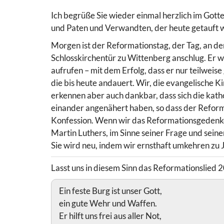
Ich begrüße Sie wieder einmal herzlich im Gotte
und Paten und Verwandten, der heute getauft w
Morgen ist der Reformationstag, der Tag, an d
Schlosskirchentür zu Wittenberg anschlug. Er 
aufrufen – mit dem Erfolg, dass er nur teilweis
die bis heute andauert. Wir, die evangelische K
erkennen aber auch dankbar, dass sich die kath
einander angenähert haben, so dass der Reform
Konfession. Wenn wir das Reformationsgedenken
Martin Luthers, im Sinne seiner Frage und sei
Sie wird neu, indem wir ernsthaft umkehren zu 
Lasst uns in diesem Sinn das Reformationslied 2
Ein feste Burg ist unser Gott,
ein gute Wehr und Waffen.
Er hilft uns frei aus aller Not,