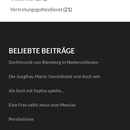
Vertretungsgottesdienst
(21)
BELIEBTE BEITRÄGE
Dorfchronik von Riemberg in Niederschlesien
Die Jungfrau Maria: Geschändet und doch rein
Als Gott mit Sophia spielte…
Eine Frau salbt Jesus zum Messias
Persönliches