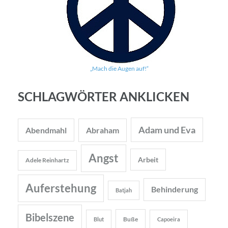
„Mach die Augen auf!“
SCHLAGWÖRTER ANKLICKEN
Adam und Eva
Abendmahl
Abraham
Angst
Arbeit
Adele Reinhartz
Auferstehung
Behinderung
Batjah
Bibelszene
Buße
Blut
Capoeira