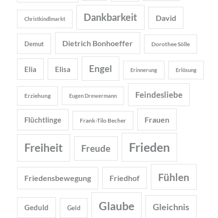
Dankbarkeit
David
Christkindlmarkt
Dietrich Bonhoeffer
Demut
Dorothee Sölle
Engel
Elia
Elisa
Erinnerung
Erlösung
Feindesliebe
Erziehung
Eugen Drewermann
Frauen
Flüchtlinge
Frank-Tilo Becher
Frieden
Freiheit
Freude
Fühlen
Friedensbewegung
Friedhof
Glaube
Gleichnis
Geduld
Geld