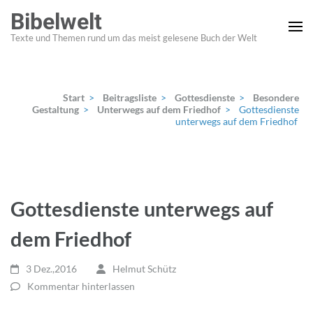
Zum
Bibelwelt
Inhalt
Texte und Themen rund um das meist gelesene Buch der Welt
springen
(Enter
drücken)
Start
>
Beitragsliste
>
Gottesdienste
>
Besondere
Gestaltung
>
Unterwegs auf dem Friedhof
>
Gottesdienste
unterwegs auf dem Friedhof
Gottesdienste unterwegs auf
dem Friedhof
3 Dez.,2016
Helmut Schütz
Kommentar hinterlassen