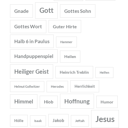
Gott
Gnade
Gottes Sohn
Gottes Wort
Guter Hirte
Halb 6 in Paulus
Hammer
Handpuppenspiel
Heilen
Heiliger Geist
Heinrich Treblin
Helfen
Herrlichkeit
Herodes
Helmut Gollwitzer
Hoffnung
Himmel
Hiob
Humor
Jesus
Jakob
Hölle
Jeftah
Isaak