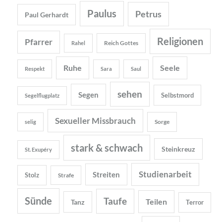
Paulus
Petrus
Paul Gerhardt
Religionen
Pfarrer
Reich Gottes
Rahel
Ruhe
Seele
Respekt
Sara
Saul
sehen
Segen
Selbstmord
Segelflugplatz
Sexueller Missbrauch
Sorge
selig
stark & schwach
Steinkreuz
St. Exupéry
Studienarbeit
Streiten
Stolz
Strafe
Sünde
Taufe
Teilen
Tanz
Terror