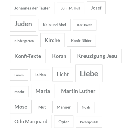
Josef
Johannes der Täufer
John M. Hull
Juden
Kain und Abel
Karl Barth
Kirche
Konfi-Bilder
Kindergarten
Kreuzigung Jesu
Konfi-Texte
Koran
Liebe
Licht
Leiden
Lamm
Maria
Martin Luther
Macht
Mose
Mut
Männer
Noah
Odo Marquard
Opfer
Parteipolitik