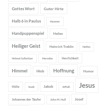
Gottes Wort
Guter Hirte
Halb 6 in Paulus
Hammer
Handpuppenspiel
Heilen
Heiliger Geist
Heinrich Treblin
Helfen
Herrlichkeit
Herodes
Helmut Gollwitzer
Hoffnung
Himmel
Hiob
Humor
Jesus
Jakob
Hölle
Jeftah
Isaak
Josef
Johannes der Täufer
John M. Hull