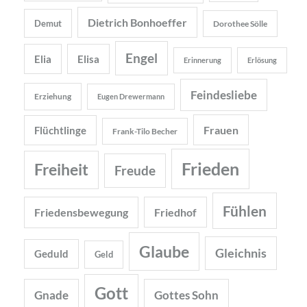
Dietrich Bonhoeffer
Demut
Dorothee Sölle
Engel
Elia
Elisa
Erinnerung
Erlösung
Feindesliebe
Erziehung
Eugen Drewermann
Frauen
Flüchtlinge
Frank-Tilo Becher
Frieden
Freiheit
Freude
Fühlen
Friedensbewegung
Friedhof
Glaube
Gleichnis
Geduld
Geld
Gott
Gnade
Gottes Sohn