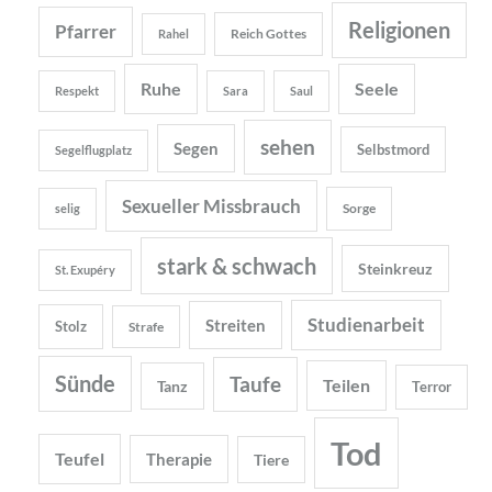
Religionen
Pfarrer
Reich Gottes
Rahel
Ruhe
Seele
Respekt
Sara
Saul
sehen
Segen
Selbstmord
Segelflugplatz
Sexueller Missbrauch
Sorge
selig
stark & schwach
Steinkreuz
St. Exupéry
Studienarbeit
Streiten
Stolz
Strafe
Sünde
Taufe
Teilen
Tanz
Terror
Tod
Teufel
Therapie
Tiere