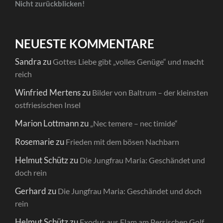
Nicht zurückblicken!
NEUESTE KOMMENTARE
Sandra
zu
Gottes Liebe gibt „volles Genüge“ und macht
reich
Winfried Mertens
zu
Bilder von Baltrum – der kleinsten
ostfriesischen Insel
Marion Lottmann
zu
„Nec temere – nec timide“
Rosemarie
zu
Frieden mit dem bösen Nachbarn
Helmut Schütz
zu
Die Jungfrau Maria: Geschändet und
doch rein
Gerhard
zu
Die Jungfrau Maria: Geschändet und doch
rein
Helmut Schütz
zu
Exodus aus Elam am Persischen Golf