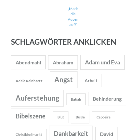
„Mach
die
Augen
auf!“
SCHLAGWÖRTER ANKLICKEN
Adam und Eva
Abendmahl
Abraham
Angst
Arbeit
Adele Reinhartz
Auferstehung
Behinderung
Batjah
Bibelszene
Buße
Blut
Capoeira
Dankbarkeit
David
Christkindlmarkt