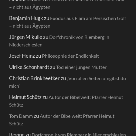
– nicht aus Ägypten
Benjamin Hugk
zu
Exodus aus Elam am Persischen Golf
– nicht aus Ägypten
Jürgen Mikulle
zu
Dorfchronik von Riemberg in
Niederschlesien
Josef Heinz
zu
Philosophie der Endlichkeit
Ulrike Schonhardt
zu
Tod einer jungen Mutter
Christian Brinkheetker
zu
„Von allen Seiten umgibst du
mich“
Helmut Schütz
zu
Autor der Bibelwelt: Pfarrer Helmut
Schütz
zu
Tom Damm
Autor der Bibelwelt: Pfarrer Helmut
Schütz
Regine
zu
Dorfchronik von Riemberg in Niederschlesien