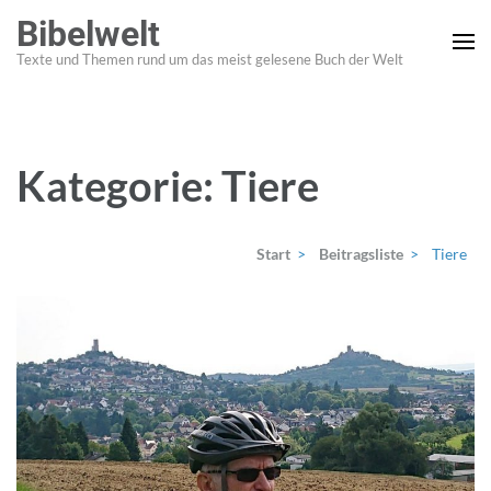
Zum
Bibelwelt
Inhalt
Texte und Themen rund um das meist gelesene Buch der Welt
springen
(Enter
drücken)
Kategorie:
Tiere
Start
>
Beitragsliste
>
Tiere