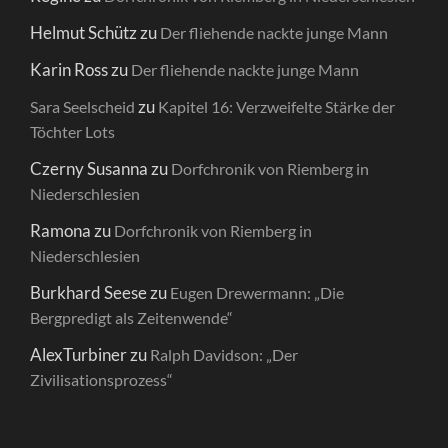
Helmut Schütz
zu
Der fliehende nackte junge Mann
Karin Ross
zu
Der fliehende nackte junge Mann
zu
Sara Seelscheid
Kapitel 16: Verzweifelte Stärke der
Töchter Lots
Czerny Susanna
zu
Dorfchronik von Riemberg in
Niederschlesien
Ramona
zu
Dorfchronik von Riemberg in
Niederschlesien
Burkhard Seese
zu
Eugen Drewermann: „Die
Bergpredigt als Zeitenwende“
AlexTurbiner
zu
Ralph Davidson: „Der
Zivilisationsprozess“