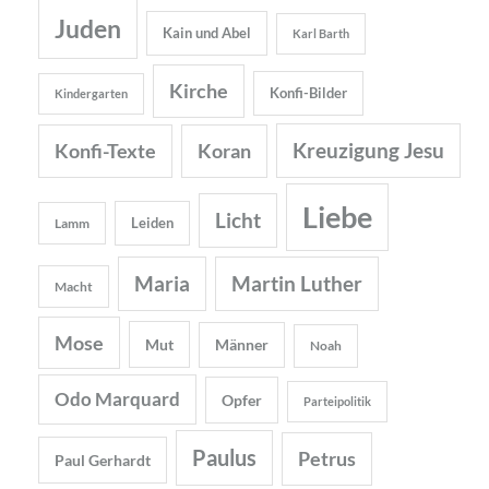
Juden
Kain und Abel
Karl Barth
Kirche
Konfi-Bilder
Kindergarten
Kreuzigung Jesu
Konfi-Texte
Koran
Liebe
Licht
Leiden
Lamm
Maria
Martin Luther
Macht
Mose
Mut
Männer
Noah
Odo Marquard
Opfer
Parteipolitik
Paulus
Petrus
Paul Gerhardt