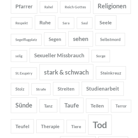
Religionen
Pfarrer
Reich Gottes
Rahel
Ruhe
Seele
Respekt
Sara
Saul
sehen
Segen
Selbstmord
Segelflugplatz
Sexueller Missbrauch
Sorge
selig
stark & schwach
Steinkreuz
St. Exupéry
Studienarbeit
Streiten
Stolz
Strafe
Sünde
Taufe
Teilen
Tanz
Terror
Tod
Teufel
Therapie
Tiere