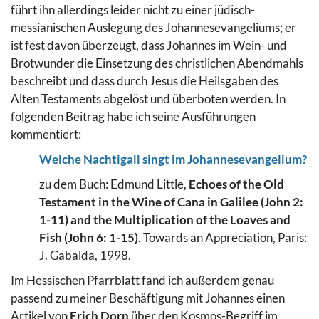
führt ihn allerdings leider nicht zu einer jüdisch-
messianischen Auslegung des Johannesevangeliums; er
ist fest davon überzeugt, dass Johannes im Wein- und
Brotwunder die Einsetzung des christlichen Abendmahls
beschreibt und dass durch Jesus die Heilsgaben des
Alten Testaments abgelöst und überboten werden. In
folgenden Beitrag habe ich seine Ausführungen
kommentiert:
Welche Nachtigall singt im Johannesevangelium?
zu dem Buch: Edmund Little,
Echoes of the Old
Testament in the Wine of Cana in Galilee (John 2:
1-11) and the Multiplication of the Loaves and
Fish (John 6: 1-15)
. Towards an Appreciation, Paris:
J. Gabalda, 1998.
Im Hessischen Pfarrblatt fand ich außerdem genau
passend zu meiner Beschäftigung mit Johannes einen
Artikel von
Erich Dorn
über den Kosmos-Begriff im