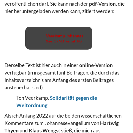
veröffentlichen darf. Sie kann nach der
pdf-Version
, die
hier heruntergeladen werden kann, zitiert werden:
Veerkamp Johannes
Size :
1.9 MB
Format :
PDF
Derselbe Text ist hier auch in einer
online-Version
verfügbar (in insgesamt fünf Beiträgen, die durch das
Inhaltsverzeichnis am Anfang des ersten Beitrages
ansteuerbar sind):
Ton Veerkamp,
Solidarität gegen die
Weltordnung
Als ich Anfang 2022 auf die beiden wissenschaftlichen
Kommentare zum Johannesevangelium von
Hartwig
Thyen
und
Klaus Wengst
stieß, die mich aus