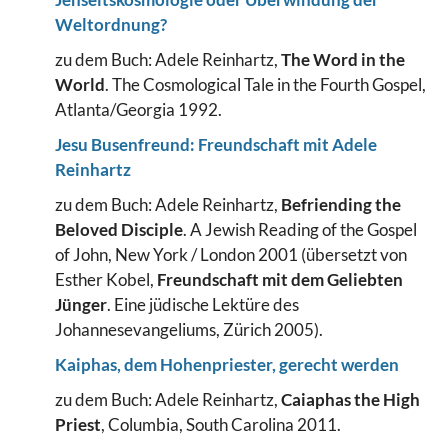
Weltordnung?
zu dem Buch: Adele Reinhartz,
The Word in the
World
. The Cosmological Tale in the Fourth Gospel,
Atlanta/Georgia 1992.
Jesu Busenfreund: Freundschaft mit Adele
Reinhartz
zu dem Buch: Adele Reinhartz,
Befriending the
Beloved Disciple
. A Jewish Reading of the Gospel
of John, New York / London 2001 (übersetzt von
Esther Kobel,
Freundschaft mit dem Geliebten
Jünger
. Eine jüdische Lektüre des
Johannesevangeliums, Zürich 2005).
Kaiphas, dem Hohenpriester, gerecht werden
zu dem Buch: Adele Reinhartz,
Caiaphas the High
Priest
, Columbia, South Carolina 2011.