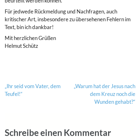
beurteilt werden können.
Für jedwede Rückmeldung und Nachfragen, auch
kritischer Art, insbesondere zu übersehenen Fehlern im
Text, bin ich dankbar!
Mit herzlichen Grüßen
Helmut Schütz
Beitragsnavigation
„Ihr seid vom Vater, dem
„Warum hat der Jesus nach
Teufel!“
dem Kreuz noch die
Wunden gehabt?“
Schreibe einen Kommentar