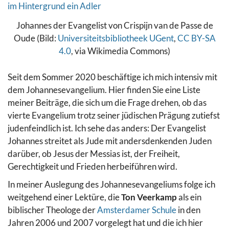
Johannes der Evangelist von Crispijn van de Passe de
Oude (Bild:
Universiteitsbibliotheek UGent
,
CC BY-SA
4.0
, via Wikimedia Commons)
Seit dem Sommer 2020 beschäftige ich mich intensiv mit
dem Johannesevangelium. Hier finden Sie eine Liste
meiner Beiträge, die sich um die Frage drehen, ob das
vierte Evangelium trotz seiner jüdischen Prägung zutiefst
judenfeindlich ist. Ich sehe das anders: Der Evangelist
Johannes streitet als Jude mit andersdenkenden Juden
darüber, ob Jesus der Messias ist, der Freiheit,
Gerechtigkeit und Frieden herbeiführen wird.
In meiner Auslegung des Johannesevangeliums folge ich
weitgehend einer Lektüre, die
Ton Veerkamp
als ein
biblischer Theologe der
Amsterdamer Schule
in den
Jahren 2006 und 2007 vorgelegt hat und die ich hier