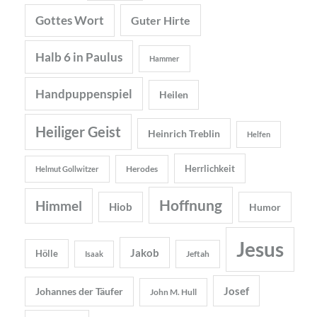
Gottes Wort
Guter Hirte
Halb 6 in Paulus
Hammer
Handpuppenspiel
Heilen
Heiliger Geist
Heinrich Treblin
Helfen
Herrlichkeit
Herodes
Helmut Gollwitzer
Hoffnung
Himmel
Hiob
Humor
Jesus
Jakob
Hölle
Jeftah
Isaak
Josef
Johannes der Täufer
John M. Hull