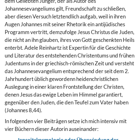
dem Geliebten Jünger, der als Autor des
Johannesevangeliums gilt, Freundschaft zu schließen,
aber diesen Versuch letztendlich aufgab, weil in ihren
Augen Johannes mit seiner Rhetorik ein antijüdisches
Programm vertritt, demzufolge Jesus Christus die Juden,
die nicht an ihn glauben, ihres von Gott geschenkten Heils
enterbt. Adele Reinhartz ist Expertin für die Geschichte
und Literatur des entstehenden Christentums und frühen
Judentums in der griechisch-römischen Zeit und versteht
das Johannesevangelium entsprechend der seit dem 2.
Jahrhundert üblich gewordenn heidenchristlichen
Auslegung in einer klaren Frontstellung der Christen,
denen Jesus das ewige Leben im Himmel garantiert,
gegenüber den Juden, die den Teufel zum Vater haben
(Johannes 8,44).
In folgenden vier Beiträgen setze ich mich intensiv mit
vier Büchern dieser Autorin auseinander:
Jenseitskosmologie oder Überwindung der