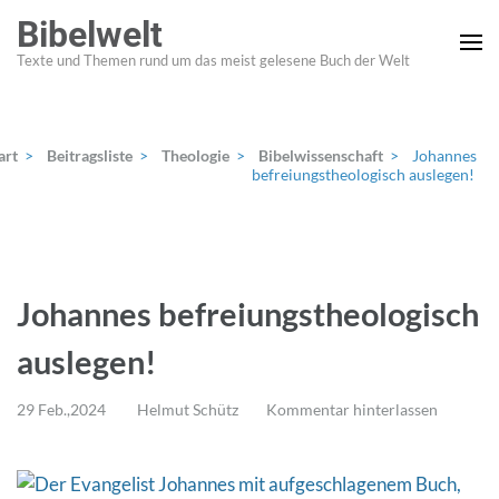
Zum
Bibelwelt
Inhalt
Texte und Themen rund um das meist gelesene Buch der Welt
springen
(Enter
drücken)
art
>
Beitragsliste
>
Theologie
>
Bibelwissenschaft
>
Johannes
befreiungs­theologisch auslegen!
Johannes befreiungs­theologisch
auslegen!
29 Feb.,2024
Helmut Schütz
Kommentar hinterlassen