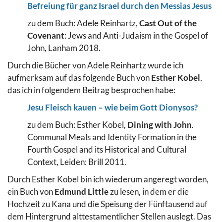
Befreiung für ganz Israel durch den Messias Jesus
zu dem Buch: Adele Reinhartz,
Cast Out of the
Covenant
: Jews and Anti-Judaism in the Gospel of
John, Lanham 2018.
Durch die Bücher von Adele Reinhartz wurde ich
aufmerksam auf das folgende Buch von
Esther Kobel
,
das ich in folgendem Beitrag besprochen habe:
Jesu Fleisch kauen – wie beim Gott Dionysos?
zu dem Buch: Esther Kobel,
Dining with John
.
Communal Meals and Identity Formation in the
Fourth Gospel and its Historical and Cultural
Context, Leiden: Brill 2011.
Durch Esther Kobel bin ich wiederum angeregt worden,
ein Buch von
Edmund Little
zu lesen, in dem er die
Hochzeit zu Kana und die Speisung der Fünftausend auf
dem Hintergrund alttestamentlicher Stellen auslegt. Das