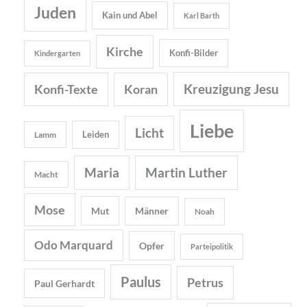
Juden
Kain und Abel
Karl Barth
Kirche
Konfi-Bilder
Kindergarten
Kreuzigung Jesu
Konfi-Texte
Koran
Liebe
Licht
Leiden
Lamm
Maria
Martin Luther
Macht
Mose
Mut
Männer
Noah
Odo Marquard
Opfer
Parteipolitik
Paulus
Petrus
Paul Gerhardt