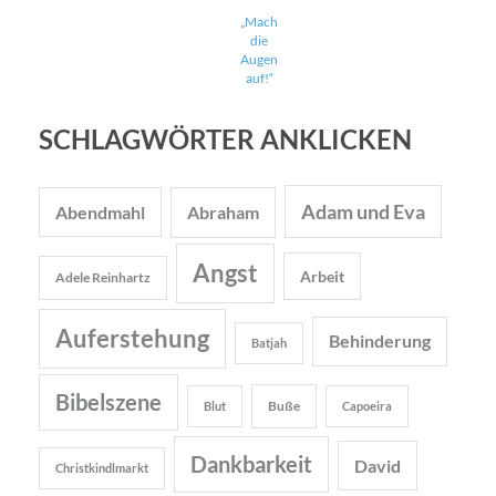
„Mach
die
Augen
auf!“
SCHLAGWÖRTER ANKLICKEN
Adam und Eva
Abendmahl
Abraham
Angst
Arbeit
Adele Reinhartz
Auferstehung
Behinderung
Batjah
Bibelszene
Buße
Blut
Capoeira
Dankbarkeit
David
Christkindlmarkt