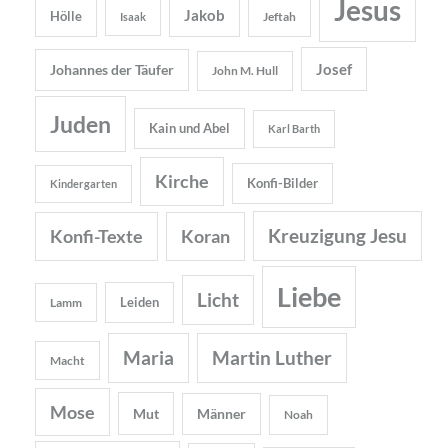
Jesus
Jakob
Hölle
Jeftah
Isaak
Josef
Johannes der Täufer
John M. Hull
Juden
Kain und Abel
Karl Barth
Kirche
Konfi-Bilder
Kindergarten
Kreuzigung Jesu
Konfi-Texte
Koran
Liebe
Licht
Leiden
Lamm
Maria
Martin Luther
Macht
Mose
Mut
Männer
Noah