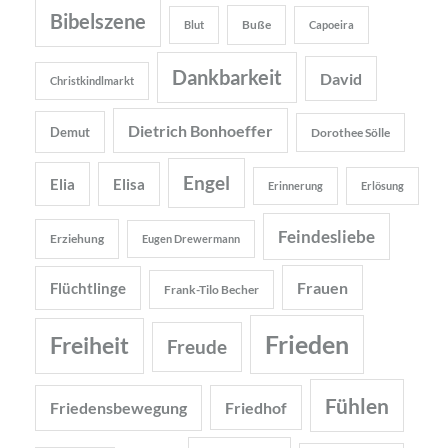
Bibelszene
Buße
Blut
Capoeira
Dankbarkeit
David
Christkindlmarkt
Dietrich Bonhoeffer
Demut
Dorothee Sölle
Engel
Elia
Elisa
Erinnerung
Erlösung
Feindesliebe
Erziehung
Eugen Drewermann
Frauen
Flüchtlinge
Frank-Tilo Becher
Frieden
Freiheit
Freude
Fühlen
Friedensbewegung
Friedhof