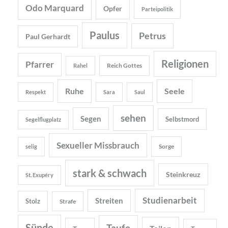
Odo Marquard
Opfer
Parteipolitik
Paulus
Petrus
Paul Gerhardt
Religionen
Pfarrer
Reich Gottes
Rahel
Ruhe
Seele
Respekt
Sara
Saul
sehen
Segen
Selbstmord
Segelflugplatz
Sexueller Missbrauch
Sorge
selig
stark & schwach
Steinkreuz
St. Exupéry
Studienarbeit
Streiten
Stolz
Strafe
Sünde
Taufe