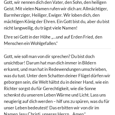
Gott, wir nennen dich den Vater, den Sohn, den heiligen
Geist. Mit vielen Namen rufen wir dich an: Allmächtiger,
Barmherziger, Heiliger, Ewiger. Wir loben dich, den
mächtigen König der Ehren. Ein Gott bist du, aber du bist
nicht langweilig, du trägst viele Namen!
Ehre sei Gott in der Höhe „…und auf Erden Fried, den
Menschen ein Wohlgefallen.“
Gott, wie soll man von dir sprechen? Du bist doch
unsichtbar! Darum hat man dich immer in Bildern
erkannt, und man hat in Redewendungen umschrieben,
was du tust. Unter dem Schatten deiner Flügel dürfen wir
geborgen sein, die Welt hältst du in deiner Hand, wie ein
Richter sorgst du für Gerechtigkeit, wie die Sonne
schenkst du unserem Leben Wärme und Licht. Lass uns
neugierig auf dich werden – hilf uns zu spüren, was du für
unser Leben bedeutest! Das erbitten wir von dir im
Namen Jesu Christi, unseres Herrn. „Amen.“