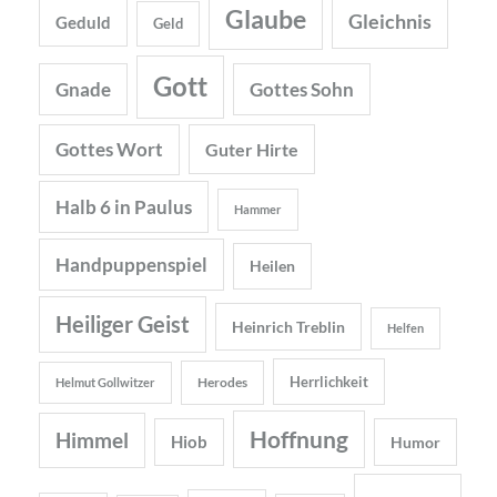
Glaube
Gleichnis
Geduld
Geld
Gott
Gnade
Gottes Sohn
Gottes Wort
Guter Hirte
Halb 6 in Paulus
Hammer
Handpuppenspiel
Heilen
Heiliger Geist
Heinrich Treblin
Helfen
Herrlichkeit
Herodes
Helmut Gollwitzer
Hoffnung
Himmel
Hiob
Humor