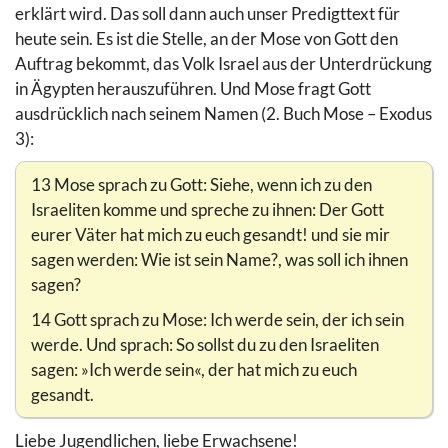
erklärt wird. Das soll dann auch unser Predigttext für
heute sein. Es ist die Stelle, an der Mose von Gott den
Auftrag bekommt, das Volk Israel aus der Unterdrückung
in Ägypten herauszuführen. Und Mose fragt Gott
ausdrücklich nach seinem Namen (2. Buch Mose – Exodus
3):
13 Mose sprach zu Gott: Siehe, wenn ich zu den
Israeliten komme und spreche zu ihnen: Der Gott
eurer Väter hat mich zu euch gesandt! und sie mir
sagen werden: Wie ist sein Name?, was soll ich ihnen
sagen?
14 Gott sprach zu Mose: Ich werde sein, der ich sein
werde. Und sprach: So sollst du zu den Israeliten
sagen: »Ich werde sein«, der hat mich zu euch
gesandt.
Liebe Jugendlichen, liebe Erwachsene!