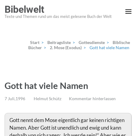
Zum
Bibelwelt
Inhalt
Texte und Themen rund um das meist gelesene Buch der Welt
springen
(Enter
drücken)
Start
>
Beitragsliste
>
Gottesdienste
>
Biblische
Bücher
>
2. Mose (Exodus)
>
Gott hat viele Namen
Gott hat viele Namen
7 Juli,1996
Helmut Schütz
Kommentar hinterlassen
Gott nennt dem Mose eigentlich gar keinen richtigen
Namen. Aber Gott ist unendlich und ewig und kann
deshalb von sich sagen: „Ich werde sein!“ Aber wie er