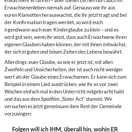
etwas mehr erfahren – aber dieses Lernen hört auch im
Erwachsenenleben niemals auf. Genauso wie ihr aus
euren Klamotten herauswachst, die ihr jetzt tragt und bei
der Konfirmation tragen werdet, so wird euch
irgendwann auch euer Kinderglaube zu klein – und es
wird gut sein, wenn ihr wisst, dass auch Erwachsene ihren
eigenen Glauben haben können, der mit ihnen mitwächst,
der sich in guten und bösen Zeiten des Lebens bewährt.
Allerdings: euer Glaube, so wie er jetzt ist, mit allen
Zweifeln und Unsicherheiten, der ist auch nicht weniger
wert als der Glaube eines Erwachsenen. Er kann sich zum
Beispiel in einem Lied ausdrücken, wie ihr es vor zwei
Wochen einfach mal in den Unterricht mitgebracht habt
und das aus dem Spielfilm „Sister Act“ stammt. Wir
versuchen es jetzt gemeinsam dem Rest der Gemeinde
vorzusingen:
Folgen will ich IHM, überall hin, wohin ER