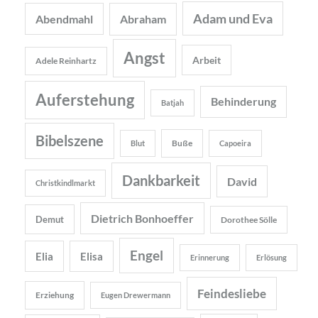
Adam und Eva
Abendmahl
Abraham
Angst
Arbeit
Adele Reinhartz
Auferstehung
Behinderung
Batjah
Bibelszene
Buße
Blut
Capoeira
Dankbarkeit
David
Christkindlmarkt
Dietrich Bonhoeffer
Demut
Dorothee Sölle
Engel
Elia
Elisa
Erinnerung
Erlösung
Feindesliebe
Erziehung
Eugen Drewermann