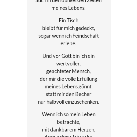
auch in den dunkelsten Zeiten
meines Lebens.
Ein Tisch
bleibt für mich gedeckt,
sogar wenn ich Feindschaft
erlebe.
Und vor Gott bin ich ein
wertvoller,
geachteter Mensch,
der mir die volle Erfüllung
meines Lebens gönnt,
statt mir den Becher
nur halbvoll einzuschenken.
Wenn ich so mein Leben
betrachte,
mit dankbarem Herzen,