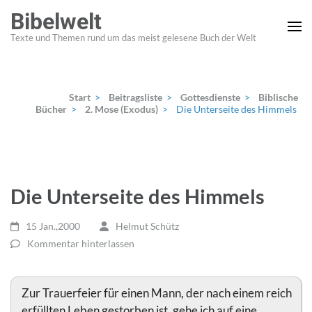
Zum
Bibelwelt
Inhalt
Texte und Themen rund um das meist gelesene Buch der Welt
springen
(Enter
drücken)
Start
>
Beitragsliste
>
Gottesdienste
>
Biblische
Bücher
>
2. Mose (Exodus)
>
Die Unterseite des Himmels
Die Unterseite des Himmels
15 Jan.,2000
Helmut Schütz
Kommentar hinterlassen
Zur Trauerfeier für einen Mann, der nach einem reich
erfüllten Leben gestorben ist, gehe ich auf eine