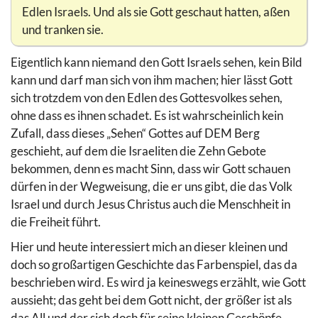
Edlen Israels. Und als sie Gott geschaut hatten, aßen
und tranken sie.
Eigentlich kann niemand den Gott Israels sehen, kein Bild
kann und darf man sich von ihm machen; hier lässt Gott
sich trotzdem von den Edlen des Gottesvolkes sehen,
ohne dass es ihnen schadet. Es ist wahrscheinlich kein
Zufall, dass dieses „Sehen“ Gottes auf DEM Berg
geschieht, auf dem die Israeliten die Zehn Gebote
bekommen, denn es macht Sinn, dass wir Gott schauen
dürfen in der Wegweisung, die er uns gibt, die das Volk
Israel und durch Jesus Christus auch die Menschheit in
die Freiheit führt.
Hier und heute interessiert mich an dieser kleinen und
doch so großartigen Geschichte das Farbenspiel, das da
beschrieben wird. Es wird ja keineswegs erzählt, wie Gott
aussieht; das geht bei dem Gott nicht, der größer ist als
das All und der sich doch für seine kleinen Geschöpfe