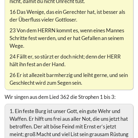
nicht, damit du nicht Unrecht tust.
16 Das Wenige, das ein Gerechter hat, ist besser als
der Überfluss vieler Gottloser.
23 Von dem HERRN kommt es, wenn eines Mannes
Schritte fest werden, und er hat Gefallen an seinem
Wege.
24 Fällt er, so stürzt er doch nicht; denn der HERR
hält ihn fest an der Hand.
26 Er ist allezeit barmherzig und leiht gerne, und sein
Geschlecht wird zum Segen sein.
Wir singen aus dem Lied 362 die Strophen 1 bis 3:
1. Ein feste Burg ist unser Gott, ein gute Wehr und
Waffen. Er hilft uns frei aus aller Not, die uns jetzt hat
betroffen. Der alt böse Feind mit Ernst er‘s jetzt
meint; groß Macht und viel List sein grausam Rüstung