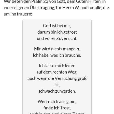
Wir beten den Psalm 23 von Gott, dem Guten Hirten, in
einer eigenen Übertragung, für Herrn W. und für alle, die
um ihn trauern:
Gott ist bei mir,
darum bin ich getrost
und voller Zuversicht.
Mir wird nichts mangeln.
Ich habe, was ich brauche.
Ich lasse mich leiten
auf dem rechten Weg,
auch wenn die Versuchung groß
ist,
schwach zu werden.
Wenn ich traurig bin,
finde ich Trost,