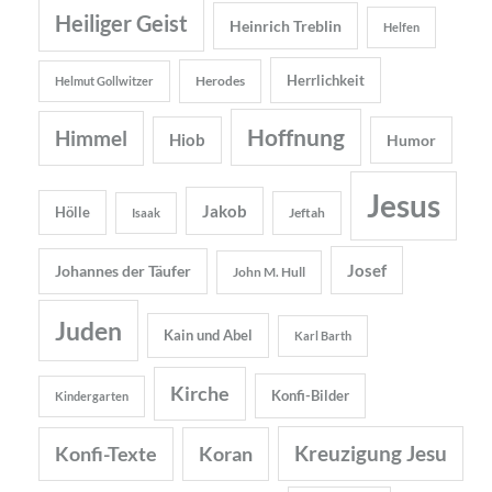
Heiliger Geist
Heinrich Treblin
Helfen
Herrlichkeit
Herodes
Helmut Gollwitzer
Hoffnung
Himmel
Hiob
Humor
Jesus
Jakob
Hölle
Jeftah
Isaak
Josef
Johannes der Täufer
John M. Hull
Juden
Kain und Abel
Karl Barth
Kirche
Konfi-Bilder
Kindergarten
Kreuzigung Jesu
Konfi-Texte
Koran