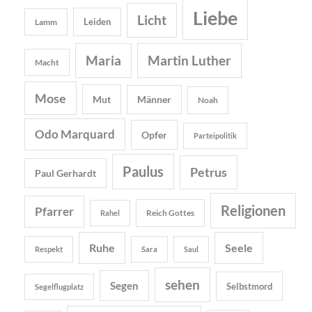
Liebe
Licht
Leiden
Lamm
Maria
Martin Luther
Macht
Mose
Mut
Männer
Noah
Odo Marquard
Opfer
Parteipolitik
Paulus
Petrus
Paul Gerhardt
Religionen
Pfarrer
Reich Gottes
Rahel
Ruhe
Seele
Respekt
Sara
Saul
sehen
Segen
Selbstmord
Segelflugplatz