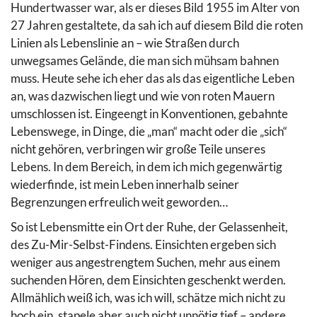
Hundertwasser war, als er dieses Bild 1955 im Alter von
27 Jahren gestaltete, da sah ich auf diesem Bild die roten
Linien als Lebenslinie an – wie Straßen durch
unwegsames Gelände, die man sich mühsam bahnen
muss. Heute sehe ich eher das als das eigentliche Leben
an, was dazwischen liegt und wie von roten Mauern
umschlossen ist. Eingeengt in Konventionen, gebahnte
Lebenswege, in Dinge, die „man“ macht oder die „sich“
nicht gehören, verbringen wir große Teile unseres
Lebens. In dem Bereich, in dem ich mich gegenwärtig
wiederfinde, ist mein Leben innerhalb seiner
Begrenzungen erfreulich weit geworden…
So ist Lebensmitte ein Ort der Ruhe, der Gelassenheit,
des Zu-Mir-Selbst-Findens. Einsichten ergeben sich
weniger aus angestrengtem Suchen, mehr aus einem
suchenden Hören, dem Einsichten geschenkt werden.
Allmählich weiß ich, was ich will, schätze mich nicht zu
hoch ein, stapele aber auch nicht unnötig tief – andere,