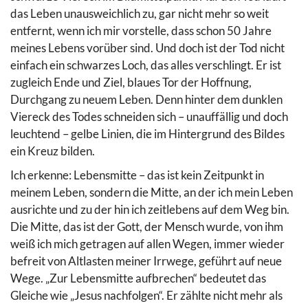
das Leben unausweichlich zu, gar nicht mehr so weit
entfernt, wenn ich mir vorstelle, dass schon 50 Jahre
meines Lebens vorüber sind. Und doch ist der Tod nicht
einfach ein schwarzes Loch, das alles verschlingt. Er ist
zugleich Ende und Ziel, blaues Tor der Hoffnung,
Durchgang zu neuem Leben. Denn hinter dem dunklen
Viereck des Todes schneiden sich – unauffällig und doch
leuchtend – gelbe Linien, die im Hintergrund des Bildes
ein Kreuz bilden.
Ich erkenne: Lebensmitte – das ist kein Zeitpunkt in
meinem Leben, sondern die Mitte, an der ich mein Leben
ausrichte und zu der hin ich zeitlebens auf dem Weg bin.
Die Mitte, das ist der Gott, der Mensch wurde, von ihm
weiß ich mich getragen auf allen Wegen, immer wieder
befreit von Altlasten meiner Irrwege, geführt auf neue
Wege. „Zur Lebensmitte aufbrechen“ bedeutet das
Gleiche wie „Jesus nachfolgen“. Er zählte nicht mehr als