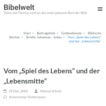
Zum
Bibelwelt
Inhalt
Texte und Themen rund um das meist gelesene Buch der Welt
springen
(Enter
drücken)
Start
>
Beitragsliste
>
Gottesdienste
>
Biblische
Bücher
>
Briefe: Johannes - Judas
>
Vom „Spiel des Lebens“
und der „Lebensmitte“
Vom „Spiel des Lebens“ und der
„Lebensmitte“
29 Dez.,2002
Helmut Schütz
Kommentar hinterlassen