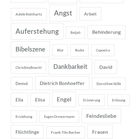
Angst
Arbeit
Adele Reinhartz
Auferstehung
Behinderung
Batjah
Bibelszene
Buße
Blut
Capoeira
Dankbarkeit
David
Christkindlmarkt
Dietrich Bonhoeffer
Demut
Dorothee Sölle
Engel
Elia
Elisa
Erinnerung
Erlösung
Feindesliebe
Erziehung
Eugen Drewermann
Frauen
Flüchtlinge
Frank-Tilo Becher