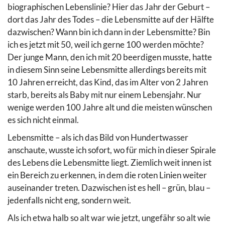
biographischen Lebenslinie? Hier das Jahr der Geburt –
dort das Jahr des Todes – die Lebensmitte auf der Hälfte
dazwischen? Wann bin ich dann in der Lebensmitte? Bin
ich es jetzt mit 50, weil ich gerne 100 werden möchte?
Der junge Mann, den ich mit 20 beerdigen musste, hatte
in diesem Sinn seine Lebensmitte allerdings bereits mit
10 Jahren erreicht, das Kind, das im Alter von 2 Jahren
starb, bereits als Baby mit nur einem Lebensjahr. Nur
wenige werden 100 Jahre alt und die meisten wünschen
es sich nicht einmal.
Lebensmitte – als ich das Bild von Hundertwasser
anschaute, wusste ich sofort, wo für mich in dieser Spirale
des Lebens die Lebensmitte liegt. Ziemlich weit innen ist
ein Bereich zu erkennen, in dem die roten Linien weiter
auseinander treten. Dazwischen ist es hell – grün, blau –
jedenfalls nicht eng, sondern weit.
Als ich etwa halb so alt war wie jetzt, ungefähr so alt wie