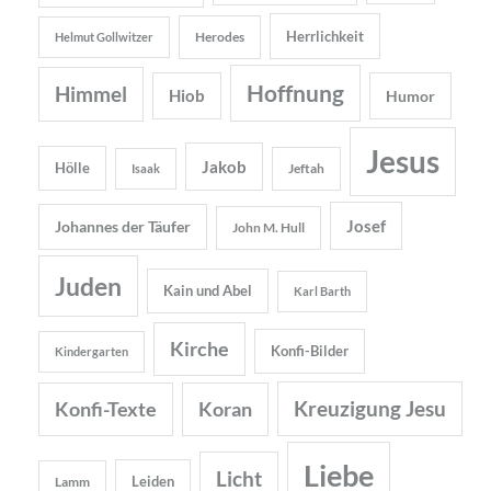
Herrlichkeit
Herodes
Helmut Gollwitzer
Hoffnung
Himmel
Hiob
Humor
Jesus
Jakob
Hölle
Jeftah
Isaak
Josef
Johannes der Täufer
John M. Hull
Juden
Kain und Abel
Karl Barth
Kirche
Konfi-Bilder
Kindergarten
Kreuzigung Jesu
Konfi-Texte
Koran
Liebe
Licht
Leiden
Lamm