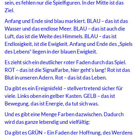
sein, es fehlen nur die Spielfiguren. In der Mitte ist das
Ziel.
Anfang und Ende sind blau markiert. BLAU – das ist das
Wasser und das endlose Meer. BLAU – das ist auch die
Luft, das ist die Weite des Himmels. BLAU – das ist
Endlosigkeit, ist die Ewigkeit. Anfang und Ende des „Spiels
des Lebens“ liegen in der blauen Ewigkeit.
Es zieht sich ein deutlicher roter Faden durch das Spiel.
ROT – das ist die Signalfarbe, hier geht’s lang! Rot ist das
Blut in unseren Adern. Rot – das ist das Leben.
Da gibt es ein Ereignisfeld – stellvertretend sicher für
viele. Links oben ein gelber Kasten. GELB – das ist
Bewegung, das ist Energie, da tut sich was.
Und es gibt eine Menge Farben dazwischen. Dadurch
wird das ganze lebendig und vielfältig:
Da gibt es GRÜN – Ein Faden der Hoffnung, des Werdens