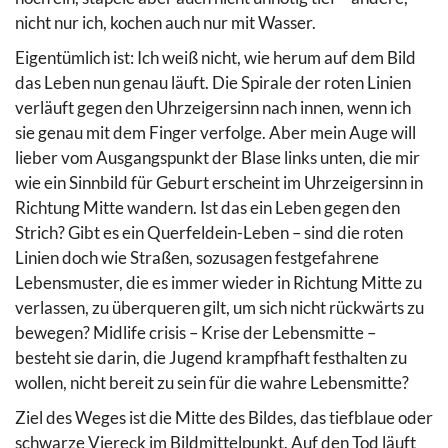
nicht nur ich, kochen auch nur mit Wasser.
Eigentümlich ist: Ich weiß nicht, wie herum auf dem Bild
das Leben nun genau läuft. Die Spirale der roten Linien
verläuft gegen den Uhrzeigersinn nach innen, wenn ich
sie genau mit dem Finger verfolge. Aber mein Auge will
lieber vom Ausgangspunkt der Blase links unten, die mir
wie ein Sinnbild für Geburt erscheint im Uhrzeigersinn in
Richtung Mitte wandern. Ist das ein Leben gegen den
Strich? Gibt es ein Querfeldein-Leben – sind die roten
Linien doch wie Straßen, sozusagen festgefahrene
Lebensmuster, die es immer wieder in Richtung Mitte zu
verlassen, zu überqueren gilt, um sich nicht rückwärts zu
bewegen? Midlife crisis – Krise der Lebensmitte –
besteht sie darin, die Jugend krampfhaft festhalten zu
wollen, nicht bereit zu sein für die wahre Lebensmitte?
Ziel des Weges ist die Mitte des Bildes, das tiefblaue oder
schwarze Viereck im Bildmittelpunkt. Auf den Tod läuft