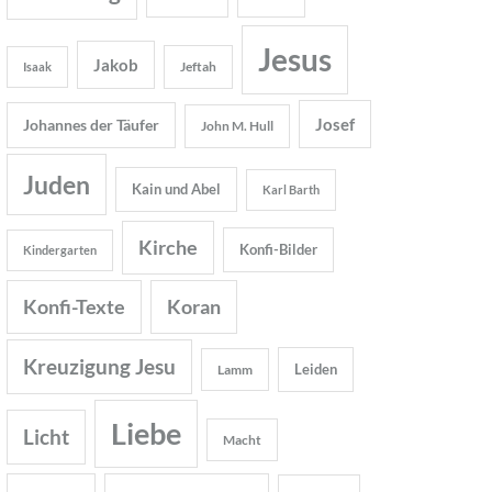
Jesus
Jakob
Jeftah
Isaak
Josef
Johannes der Täufer
John M. Hull
Juden
Kain und Abel
Karl Barth
Kirche
Konfi-Bilder
Kindergarten
Konfi-Texte
Koran
Kreuzigung Jesu
Leiden
Lamm
Liebe
Licht
Macht