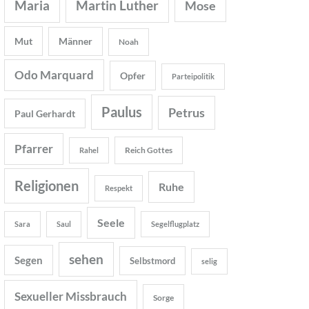
Maria
Martin Luther
Mose
Mut
Männer
Noah
Odo Marquard
Opfer
Parteipolitik
Paulus
Petrus
Paul Gerhardt
Pfarrer
Reich Gottes
Rahel
Religionen
Ruhe
Respekt
Seele
Sara
Saul
Segelflugplatz
sehen
Segen
Selbstmord
selig
Sexueller Missbrauch
Sorge