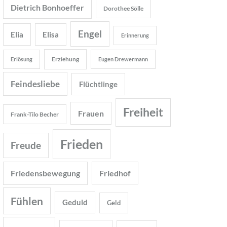
Dietrich Bonhoeffer
Dorothee Sölle
Engel
Elia
Elisa
Erinnerung
Erziehung
Erlösung
Eugen Drewermann
Feindesliebe
Flüchtlinge
Freiheit
Frauen
Frank-Tilo Becher
Frieden
Freude
Friedensbewegung
Friedhof
Fühlen
Geduld
Geld