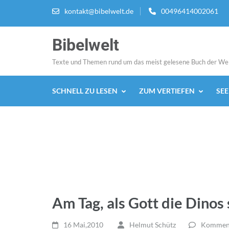
Zum
kontakt@bibelwelt.de
00496414002061
Inhalt
springen
Bibelwelt
(Enter
drücken)
Texte und Themen rund um das meist gelesene Buch der We
SCHNELL ZU LESEN
ZUM VERTIEFEN
SE
Am Tag, als Gott die Dinos
16 Mai,2010
Helmut Schütz
Komment