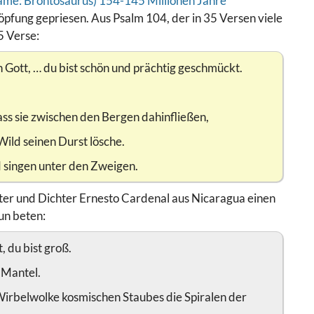
pfung gepriesen. Aus Psalm 104, der in 35 Versen viele
5 Verse:
Gott, … du bist schön und prächtig geschmückt.
ass sie zwischen den Bergen dahinfließen,
Wild seinen Durst lösche.
 singen unter den Zweigen.
ster und Dichter Ernesto Cardenal aus Nicaragua einen
un beten:
 du bist groß.
 Mantel.
Wirbelwolke kosmischen Staubes die Spiralen der