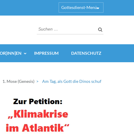
Gottesdienst-Menü
Suchen
nach:
OR[INN]EN
IMPRESSUM
DATENSCHUTZ
1. Mose (Genesis)
>
Am Tag, als Gott die Dinos schuf