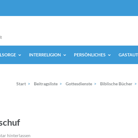
lt
ELSORGE
INTERRELIGION
PERSÖNLICHES
GASTAUT
Start
>
Beitragsliste
>
Gottesdienste
>
Biblische Bücher
>
 schuf
ar hinterlassen