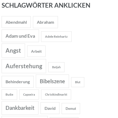
SCHLAGWÖRTER ANKLICKEN
Abendmahl
Abraham
Adam und Eva
Adele Reinhartz
Angst
Arbeit
Auferstehung
Batjah
Bibelszene
Behinderung
Blut
Buße
Capoeira
Christkindlmarkt
Dankbarkeit
David
Demut