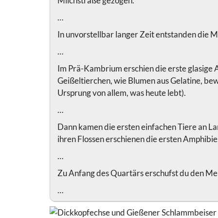
Milchstraße gezogen.
…
In unvorstellbar langer Zeit entstanden die 
…
Im Prä-Kambrium erschien die erste glasige 
Geißeltierchen, wie Blumen aus Gelatine, bewe
Ursprung von allem, was heute lebt).
…
Dann kamen die ersten einfachen Tiere an La
ihren Flossen erschienen die ersten Amphibie
…
Zu Anfang des Quartärs erschufst du den Me
…