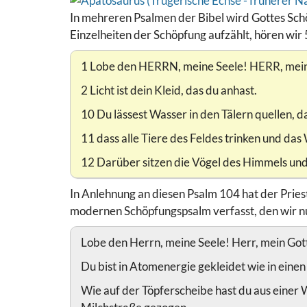
In mehreren Psalmen der Bibel wird Gottes Schö
Einzelheiten der Schöpfung aufzählt, hören wir 
1 Lobe den HERRN, meine Seele! HERR, mein 
2 Licht ist dein Kleid, das du anhast.
10 Du lässest Wasser in den Tälern quellen, d
11 dass alle Tiere des Feldes trinken und das 
12 Darüber sitzen die Vögel des Himmels und
In Anlehnung an diesen Psalm 104 hat der Prie
modernen Schöpfungspsalm verfasst, den wir n
Lobe den Herrn, meine Seele! Herr, mein Gott,
Du bist in Atomenergie gekleidet wie in einen
Wie auf der Töpferscheibe hast du aus einer 