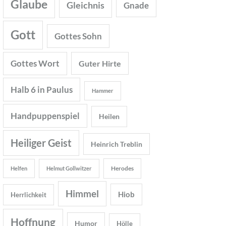
Glaube
Gleichnis
Gnade
Gott
Gottes Sohn
Gottes Wort
Guter Hirte
Halb 6 in Paulus
Hammer
Handpuppenspiel
Heilen
Heiliger Geist
Heinrich Treblin
Herodes
Helfen
Helmut Gollwitzer
Himmel
Hiob
Herrlichkeit
Hoffnung
Humor
Hölle