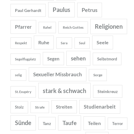
Paulus
Petrus
Paul Gerhardt
Religionen
Pfarrer
Reich Gottes
Rahel
Ruhe
Seele
Respekt
Sara
Saul
sehen
Segen
Selbstmord
Segelflugplatz
Sexueller Missbrauch
Sorge
selig
stark & schwach
Steinkreuz
St. Exupéry
Studienarbeit
Streiten
Stolz
Strafe
Sünde
Taufe
Teilen
Tanz
Terror