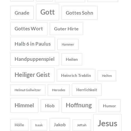
Gott
Gnade
Gottes Sohn
Gottes Wort
Guter Hirte
Halb 6 in Paulus
Hammer
Handpuppenspiel
Heilen
Heiliger Geist
Heinrich Treblin
Helfen
Herrlichkeit
Herodes
Helmut Gollwitzer
Hoffnung
Himmel
Hiob
Humor
Jesus
Jakob
Hölle
Jeftah
Isaak