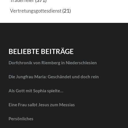
Trauerfeier
(371)
Vertretungsgottesdienst
(21)
BELIEBTE BEITRÄGE
Dorfchronik von Riemberg in Niederschlesien
Die Jungfrau Maria: Geschändet und doch rein
Als Gott mit Sophia spielte…
Eine Frau salbt Jesus zum Messias
Persönliches