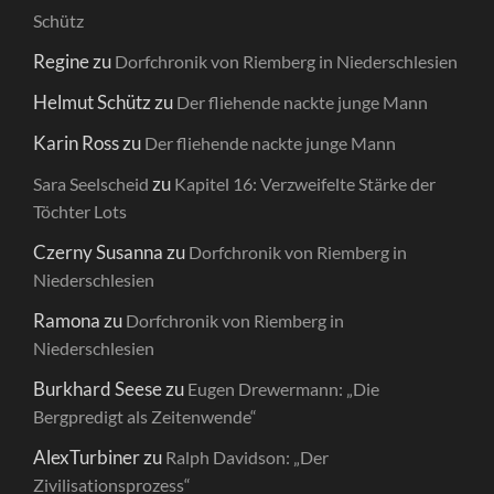
Schütz
Regine
zu
Dorfchronik von Riemberg in Niederschlesien
Helmut Schütz
zu
Der fliehende nackte junge Mann
Karin Ross
zu
Der fliehende nackte junge Mann
zu
Sara Seelscheid
Kapitel 16: Verzweifelte Stärke der
Töchter Lots
Czerny Susanna
zu
Dorfchronik von Riemberg in
Niederschlesien
Ramona
zu
Dorfchronik von Riemberg in
Niederschlesien
Burkhard Seese
zu
Eugen Drewermann: „Die
Bergpredigt als Zeitenwende“
AlexTurbiner
zu
Ralph Davidson: „Der
Zivilisationsprozess“