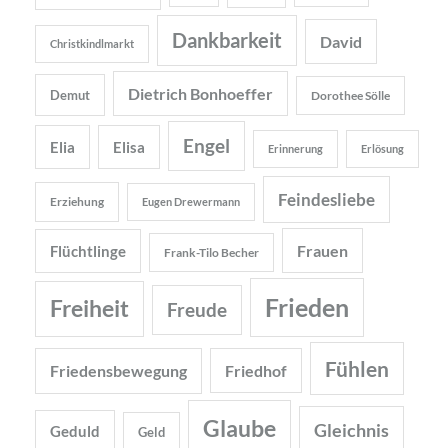
Dankbarkeit
David
Christkindlmarkt
Dietrich Bonhoeffer
Demut
Dorothee Sölle
Engel
Elia
Elisa
Erinnerung
Erlösung
Feindesliebe
Erziehung
Eugen Drewermann
Frauen
Flüchtlinge
Frank-Tilo Becher
Frieden
Freiheit
Freude
Fühlen
Friedensbewegung
Friedhof
Glaube
Gleichnis
Geduld
Geld