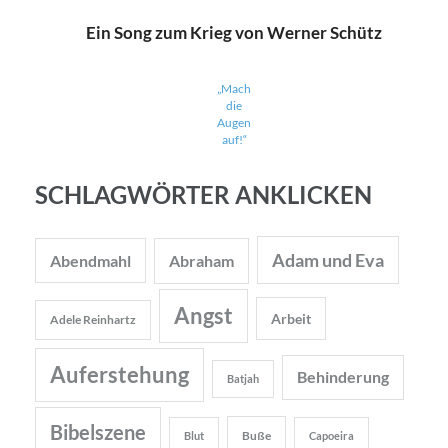
Ein Song zum Krieg von Werner Schütz
„Mach
die
Augen
auf!“
SCHLAGWÖRTER ANKLICKEN
Adam und Eva
Abendmahl
Abraham
Angst
Arbeit
Adele Reinhartz
Auferstehung
Behinderung
Batjah
Bibelszene
Buße
Blut
Capoeira