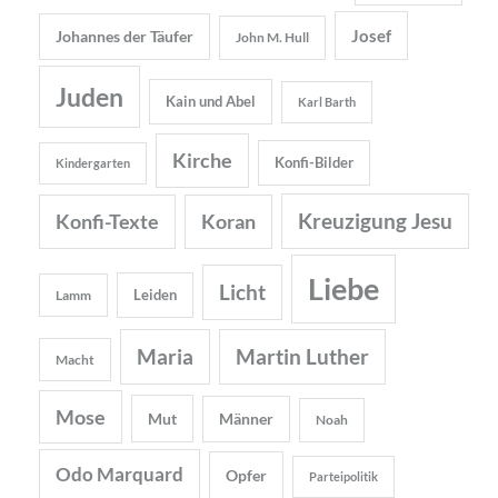
Josef
Johannes der Täufer
John M. Hull
Juden
Kain und Abel
Karl Barth
Kirche
Konfi-Bilder
Kindergarten
Kreuzigung Jesu
Konfi-Texte
Koran
Liebe
Licht
Leiden
Lamm
Maria
Martin Luther
Macht
Mose
Mut
Männer
Noah
Odo Marquard
Opfer
Parteipolitik