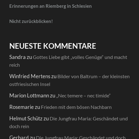
Erinnerungen an Riemberg in Schlesien
Nicht zurückblicken!
NEUESTE KOMMENTARE
Sandra
zu
Gottes Liebe gibt „volles Genüge“ und macht
reich
Winfried Mertens
zu
Bilder von Baltrum – der kleinsten
ostfriesischen Insel
Marion Lottmann
zu
„Nec temere – nec timide“
Rosemarie
zu
Frieden mit dem bösen Nachbarn
Helmut Schütz
zu
Die Jungfrau Maria: Geschändet und
doch rein
Gerhard
zu
Die Jungfrau Maria: Geschändet und doch