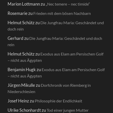
Marion Lottmann
zu
„Nec temere – nec timide“
Rosemarie
zu
Frieden mit dem bösen Nachbarn
Helmut Schütz
zu
Die Jungfrau Maria: Geschändet und
doch rein
Gerhard
zu
Die Jungfrau Maria: Geschändet und doch
rein
Helmut Schütz
zu
Exodus aus Elam am Persischen Golf
– nicht aus Ägypten
Benjamin Hugk
zu
Exodus aus Elam am Persischen Golf
– nicht aus Ägypten
Jürgen Mikulle
zu
Dorfchronik von Riemberg in
Niederschlesien
Josef Heinz
zu
Philosophie der Endlichkeit
Ulrike Schonhardt
zu
Tod einer jungen Mutter