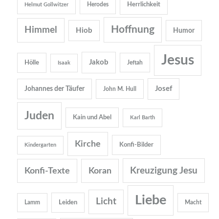
Herrlichkeit
Herodes
Helmut Gollwitzer
Hoffnung
Himmel
Hiob
Humor
Jesus
Jakob
Hölle
Jeftah
Isaak
Josef
Johannes der Täufer
John M. Hull
Juden
Kain und Abel
Karl Barth
Kirche
Konfi-Bilder
Kindergarten
Kreuzigung Jesu
Konfi-Texte
Koran
Liebe
Licht
Leiden
Lamm
Macht