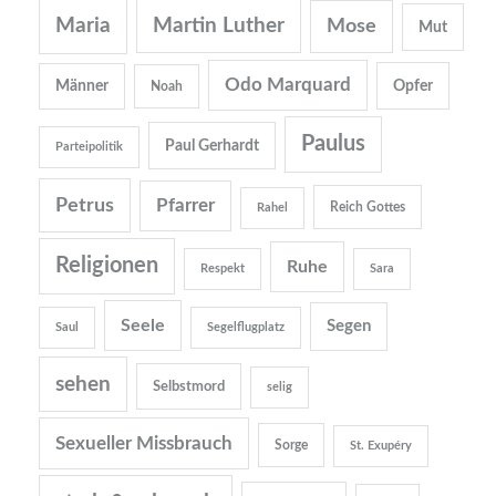
Martin Luther
Maria
Mose
Mut
Odo Marquard
Opfer
Männer
Noah
Paulus
Paul Gerhardt
Parteipolitik
Petrus
Pfarrer
Reich Gottes
Rahel
Religionen
Ruhe
Respekt
Sara
Seele
Segen
Saul
Segelflugplatz
sehen
Selbstmord
selig
Sexueller Missbrauch
Sorge
St. Exupéry