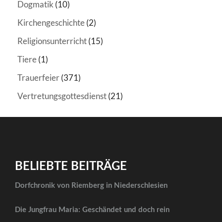
Dogmatik
(10)
Kirchengeschichte
(2)
Religionsunterricht
(15)
Tiere
(1)
Trauerfeier
(371)
Vertretungsgottesdienst
(21)
BELIEBTE BEITRÄGE
Dorfchronik von Riemberg in Niederschlesien
Die Jungfrau Maria: Geschändet und doch rein