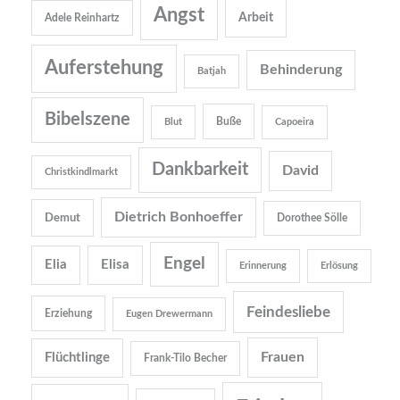
Angst
Arbeit
Adele Reinhartz
Auferstehung
Behinderung
Batjah
Bibelszene
Buße
Blut
Capoeira
Dankbarkeit
David
Christkindlmarkt
Dietrich Bonhoeffer
Demut
Dorothee Sölle
Engel
Elia
Elisa
Erinnerung
Erlösung
Feindesliebe
Erziehung
Eugen Drewermann
Frauen
Flüchtlinge
Frank-Tilo Becher