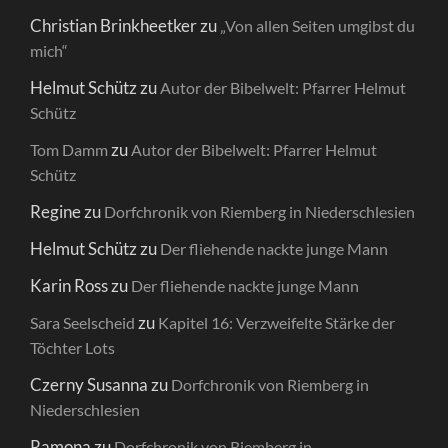
Christian Brinkheetker
zu
„Von allen Seiten umgibst du
mich“
Helmut Schütz
zu
Autor der Bibelwelt: Pfarrer Helmut
Schütz
zu
Tom Damm
Autor der Bibelwelt: Pfarrer Helmut
Schütz
Regine
zu
Dorfchronik von Riemberg in Niederschlesien
Helmut Schütz
zu
Der fliehende nackte junge Mann
Karin Ross
zu
Der fliehende nackte junge Mann
zu
Sara Seelscheid
Kapitel 16: Verzweifelte Stärke der
Töchter Lots
Czerny Susanna
zu
Dorfchronik von Riemberg in
Niederschlesien
Ramona
zu
Dorfchronik von Riemberg in