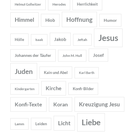
Herrlichkeit
Herodes
Helmut Gollwitzer
Hoffnung
Himmel
Hiob
Humor
Jesus
Jakob
Hölle
Jeftah
Isaak
Josef
Johannes der Täufer
John M. Hull
Juden
Kain und Abel
Karl Barth
Kirche
Konfi-Bilder
Kindergarten
Kreuzigung Jesu
Konfi-Texte
Koran
Liebe
Licht
Leiden
Lamm