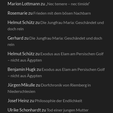
Marion Lottmann
zu
„Nec temere – nec timide“
Rosemarie
zu
Frieden mit dem bösen Nachbarn
Helmut Schütz
zu
Die Jungfrau Maria: Geschändet und
doch rein
Gerhard
zu
Die Jungfrau Maria: Geschändet und doch
rein
Helmut Schütz
zu
Exodus aus Elam am Persischen Golf
– nicht aus Ägypten
Benjamin Hugk
zu
Exodus aus Elam am Persischen Golf
– nicht aus Ägypten
Jürgen Mikulle
zu
Dorfchronik von Riemberg in
Niederschlesien
Josef Heinz
zu
Philosophie der Endlichkeit
Ulrike Schonhardt
zu
Tod einer jungen Mutter