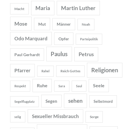
Maria
Martin Luther
Macht
Mose
Mut
Männer
Noah
Odo Marquard
Opfer
Parteipolitik
Paulus
Petrus
Paul Gerhardt
Religionen
Pfarrer
Reich Gottes
Rahel
Ruhe
Seele
Respekt
Sara
Saul
sehen
Segen
Selbstmord
Segelflugplatz
Sexueller Missbrauch
Sorge
selig