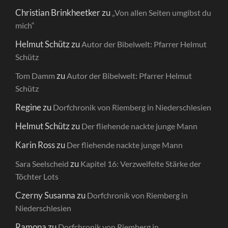
Christian Brinkheetker
zu
„Von allen Seiten umgibst du
mich“
Helmut Schütz
zu
Autor der Bibelwelt: Pfarrer Helmut
Schütz
zu
Tom Damm
Autor der Bibelwelt: Pfarrer Helmut
Schütz
Regine
zu
Dorfchronik von Riemberg in Niederschlesien
Helmut Schütz
zu
Der fliehende nackte junge Mann
Karin Ross
zu
Der fliehende nackte junge Mann
zu
Sara Seelscheid
Kapitel 16: Verzweifelte Stärke der
Töchter Lots
Czerny Susanna
zu
Dorfchronik von Riemberg in
Niederschlesien
Ramona
zu
Dorfchronik von Riemberg in