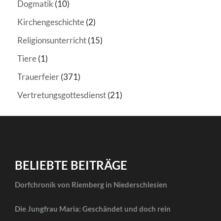
Dogmatik
(10)
Kirchengeschichte
(2)
Religionsunterricht
(15)
Tiere
(1)
Trauerfeier
(371)
Vertretungsgottesdienst
(21)
BELIEBTE BEITRÄGE
Dorfchronik von Riemberg in Niederschlesien
Die Jungfrau Maria: Geschändet und doch rein