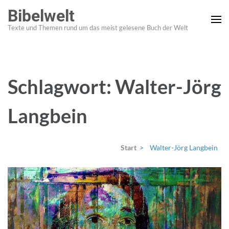
Zum
Bibelwelt
Inhalt
Texte und Themen rund um das meist gelesene Buch der Welt
springen
(Enter
drücken)
Schlagwort:
Walter-Jörg
Langbein
Start
>
Walter-Jörg Langbein