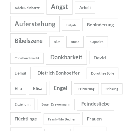
Angst
Arbeit
Adele Reinhartz
Auferstehung
Behinderung
Batjah
Bibelszene
Buße
Blut
Capoeira
Dankbarkeit
David
Christkindlmarkt
Dietrich Bonhoeffer
Demut
Dorothee Sölle
Engel
Elia
Elisa
Erinnerung
Erlösung
Feindesliebe
Erziehung
Eugen Drewermann
Frauen
Flüchtlinge
Frank-Tilo Becher