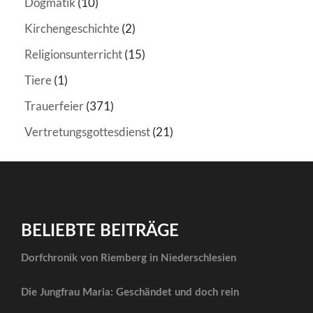
Dogmatik
(10)
Kirchengeschichte
(2)
Religionsunterricht
(15)
Tiere
(1)
Trauerfeier
(371)
Vertretungsgottesdienst
(21)
BELIEBTE BEITRÄGE
Dorfchronik von Riemberg in Niederschlesien
Die Jungfrau Maria: Geschändet und doch rein