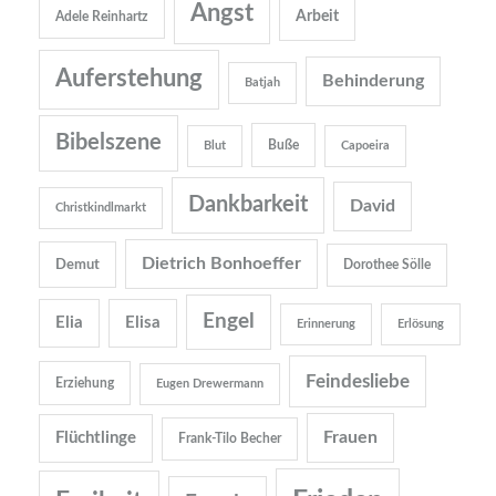
Angst
Arbeit
Adele Reinhartz
Auferstehung
Behinderung
Batjah
Bibelszene
Buße
Blut
Capoeira
Dankbarkeit
David
Christkindlmarkt
Dietrich Bonhoeffer
Demut
Dorothee Sölle
Engel
Elia
Elisa
Erinnerung
Erlösung
Feindesliebe
Erziehung
Eugen Drewermann
Frauen
Flüchtlinge
Frank-Tilo Becher