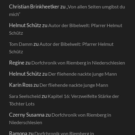
Christian Brinkheetker
zu
„Von allen Seiten umgibst du
mich“
Helmut Schütz
zu
Autor der Bibelwelt: Pfarrer Helmut
Schütz
zu
Tom Damm
Autor der Bibelwelt: Pfarrer Helmut
Schütz
Regine
zu
Dorfchronik von Riemberg in Niederschlesien
Helmut Schütz
zu
Der fliehende nackte junge Mann
Karin Ross
zu
Der fliehende nackte junge Mann
zu
Sara Seelscheid
Kapitel 16: Verzweifelte Stärke der
Töchter Lots
Czerny Susanna
zu
Dorfchronik von Riemberg in
Niederschlesien
Ramona
zu
Dorfchronik von Riemberg in