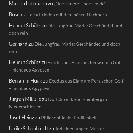
Marion Lottmann
zu
„Nec temere – nec timide“
Rosemarie
zu
Frieden mit dem bösen Nachbarn
Helmut Schütz
zu
Die Jungfrau Maria: Geschändet und
doch rein
Gerhard
zu
Die Jungfrau Maria: Geschändet und doch
rein
Helmut Schütz
zu
Exodus aus Elam am Persischen Golf
– nicht aus Ägypten
Benjamin Hugk
zu
Exodus aus Elam am Persischen Golf
– nicht aus Ägypten
Jürgen Mikulle
zu
Dorfchronik von Riemberg in
Niederschlesien
Josef Heinz
zu
Philosophie der Endlichkeit
Ulrike Schonhardt
zu
Tod einer jungen Mutter