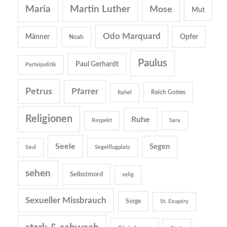
Martin Luther
Maria
Mose
Mut
Odo Marquard
Opfer
Männer
Noah
Paulus
Paul Gerhardt
Parteipolitik
Petrus
Pfarrer
Reich Gottes
Rahel
Religionen
Ruhe
Respekt
Sara
Seele
Segen
Saul
Segelflugplatz
sehen
Selbstmord
selig
Sexueller Missbrauch
Sorge
St. Exupéry