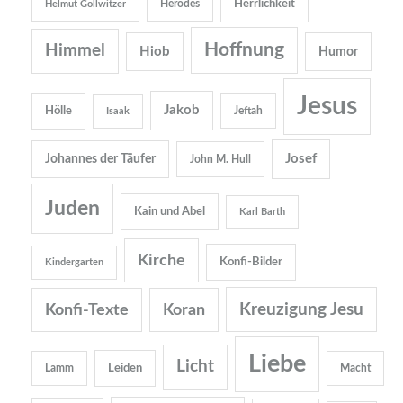
Herrlichkeit
Herodes
Helmut Gollwitzer
Hoffnung
Himmel
Hiob
Humor
Jesus
Jakob
Hölle
Jeftah
Isaak
Josef
Johannes der Täufer
John M. Hull
Juden
Kain und Abel
Karl Barth
Kirche
Konfi-Bilder
Kindergarten
Kreuzigung Jesu
Konfi-Texte
Koran
Liebe
Licht
Leiden
Lamm
Macht