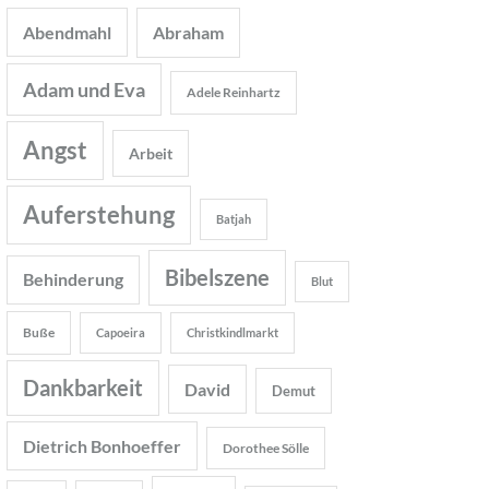
Abendmahl
Abraham
Adam und Eva
Adele Reinhartz
Angst
Arbeit
Auferstehung
Batjah
Bibelszene
Behinderung
Blut
Buße
Capoeira
Christkindlmarkt
Dankbarkeit
David
Demut
Dietrich Bonhoeffer
Dorothee Sölle