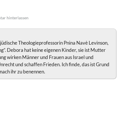
ar hinterlassen
e jüdische Theologieprofessorin Pnina Navè Levinson,
g“. Debora hat keine eigenen Kinder, sie ist Mutter
ung wirken Männer und Frauen aus Israel und
cht und schaffen Frieden. Ich finde, das ist Grund
nach ihr zu benennen.