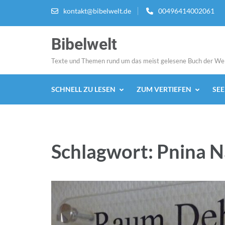
Zum
kontakt@bibelwelt.de
00496414002061
Inhalt
springen
Bibelwelt
(Enter
drücken)
Texte und Themen rund um das meist gelesene Buch der We
SCHNELL ZU LESEN
ZUM VERTIEFEN
SE
Schlagwort:
Pnina N