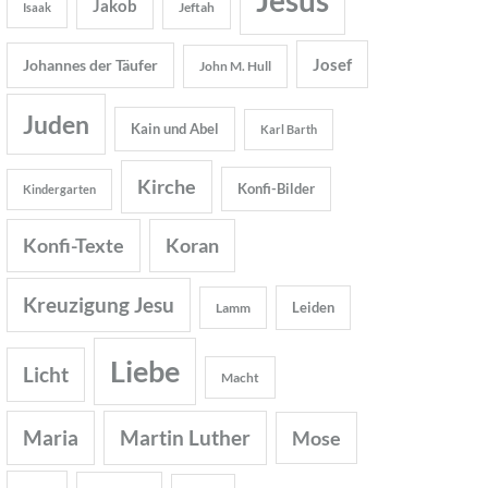
Jakob
Jeftah
Isaak
Josef
Johannes der Täufer
John M. Hull
Juden
Kain und Abel
Karl Barth
Kirche
Konfi-Bilder
Kindergarten
Konfi-Texte
Koran
Kreuzigung Jesu
Leiden
Lamm
Liebe
Licht
Macht
Maria
Martin Luther
Mose