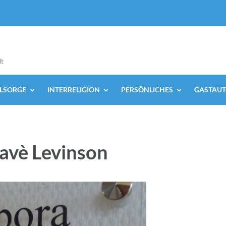
lt
ELSORGE
INTERRELIGION
PERSÖNLICHES
GASTAUT
avè Levinson