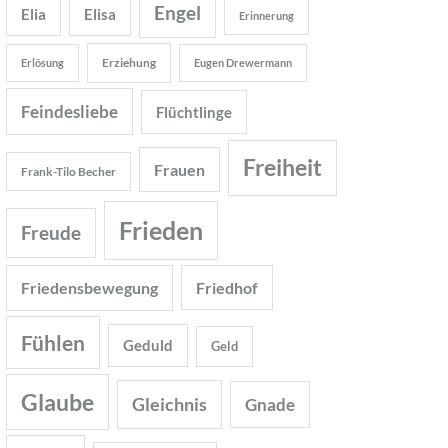
Engel
Elia
Elisa
Erinnerung
Erziehung
Erlösung
Eugen Drewermann
Feindesliebe
Flüchtlinge
Freiheit
Frauen
Frank-Tilo Becher
Frieden
Freude
Friedensbewegung
Friedhof
Fühlen
Geduld
Geld
Glaube
Gleichnis
Gnade