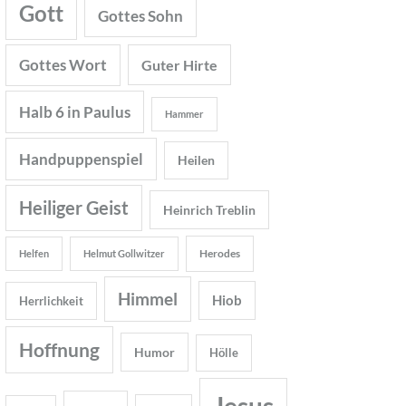
Gott
Gottes Sohn
Gottes Wort
Guter Hirte
Halb 6 in Paulus
Hammer
Handpuppenspiel
Heilen
Heiliger Geist
Heinrich Treblin
Herodes
Helfen
Helmut Gollwitzer
Himmel
Hiob
Herrlichkeit
Hoffnung
Humor
Hölle
Jesus