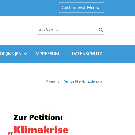
Gottesdienst-Menü
Suchen
nach:
OR[INN]EN
IMPRESSUM
DATENSCHUTZ
Start
>
Pnina Navè Levinson