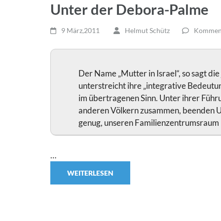
Unter der Debora-Palme
9 März,2011
Helmut Schütz
Komment
Der Name „Mutter in Israel“, so sagt di
unterstreicht ihre „integrative Bedeutun
im übertragenen Sinn. Unter ihrer Führ
anderen Völkern zusammen, beenden Unre
genug, unseren Familienzentrumsraum 
…
WEITERLESEN