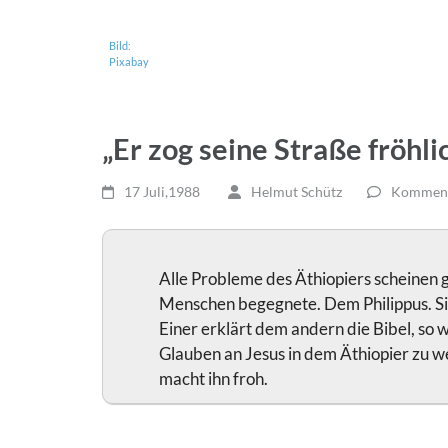
Bild:
Pixabay
„Er zog seine Straße fröhli
17 Juli,1988
Helmut Schütz
Kommenta
Alle Probleme des Äthiopiers scheinen g
Menschen begegnete. Dem Philippus. Sie 
Einer erklärt dem andern die Bibel, so 
Glauben an Jesus in dem Äthiopier zu w
macht ihn froh.
…