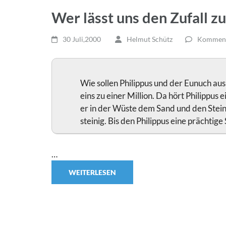
Wer lässt uns den Zufall zu
30 Juli,2000
Helmut Schütz
Kommenta
Wie sollen Philippus und der Eunuch a
eins zu einer Million. Da hört Philippus
er in der Wüste dem Sand und den Stein
steinig. Bis den Philippus eine prächtig
…
WEITERLESEN