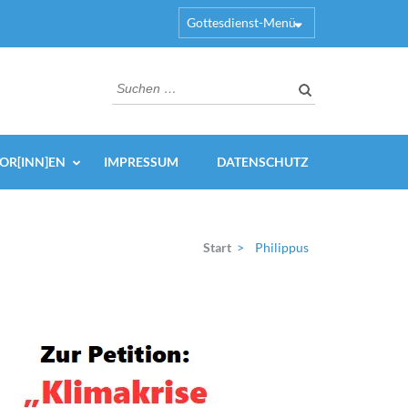
Gottesdienst-Menü
Suchen
nach:
OR[INN]EN
IMPRESSUM
DATENSCHUTZ
Start
>
Philippus