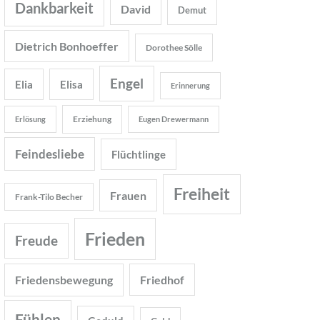
Dankbarkeit
David
Demut
Dietrich Bonhoeffer
Dorothee Sölle
Engel
Elia
Elisa
Erinnerung
Erziehung
Erlösung
Eugen Drewermann
Feindesliebe
Flüchtlinge
Freiheit
Frauen
Frank-Tilo Becher
Frieden
Freude
Friedensbewegung
Friedhof
Fühlen