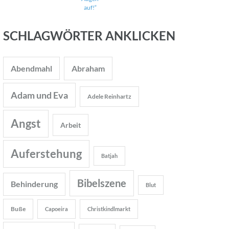
auf!“
SCHLAGWÖRTER ANKLICKEN
Abendmahl
Abraham
Adam und Eva
Adele Reinhartz
Angst
Arbeit
Auferstehung
Batjah
Bibelszene
Behinderung
Blut
Buße
Capoeira
Christkindlmarkt