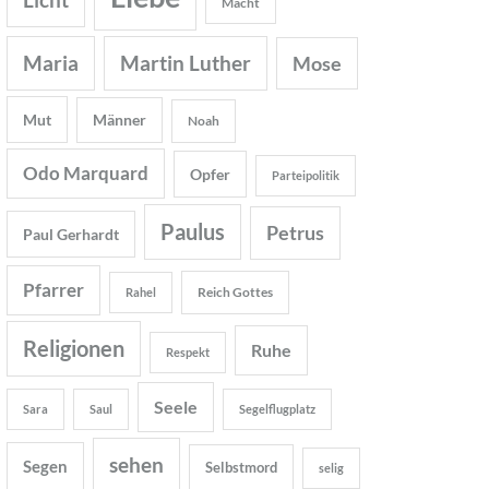
Macht
Maria
Martin Luther
Mose
Mut
Männer
Noah
Odo Marquard
Opfer
Parteipolitik
Paulus
Petrus
Paul Gerhardt
Pfarrer
Reich Gottes
Rahel
Religionen
Ruhe
Respekt
Seele
Sara
Saul
Segelflugplatz
sehen
Segen
Selbstmord
selig