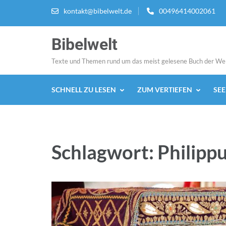
Zum
kontakt@bibelwelt.de
00496414002061
Inhalt
springen
Bibelwelt
(Enter
drücken)
Texte und Themen rund um das meist gelesene Buch der We
SCHNELL ZU LESEN
ZUM VERTIEFEN
SE
Schlagwort:
Philipp