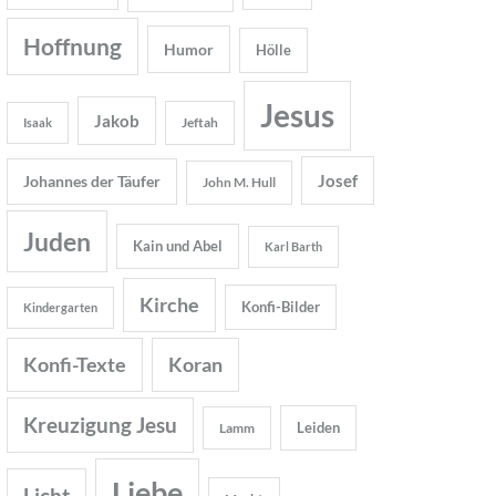
Hoffnung
Humor
Hölle
Jesus
Jakob
Jeftah
Isaak
Josef
Johannes der Täufer
John M. Hull
Juden
Kain und Abel
Karl Barth
Kirche
Konfi-Bilder
Kindergarten
Konfi-Texte
Koran
Kreuzigung Jesu
Leiden
Lamm
Liebe
Licht