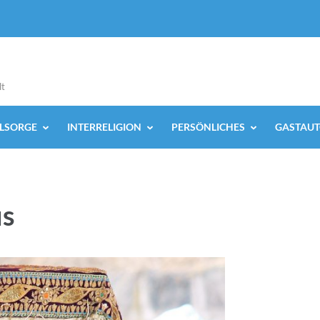
lt
ELSORGE
INTERRELIGION
PERSÖNLICHES
GASTAUT
us