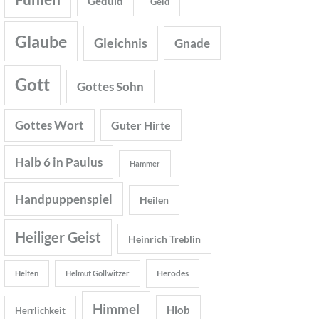
Geduld
Geld
Glaube
Gleichnis
Gnade
Gott
Gottes Sohn
Gottes Wort
Guter Hirte
Halb 6 in Paulus
Hammer
Handpuppenspiel
Heilen
Heiliger Geist
Heinrich Treblin
Herodes
Helfen
Helmut Gollwitzer
Himmel
Hiob
Herrlichkeit