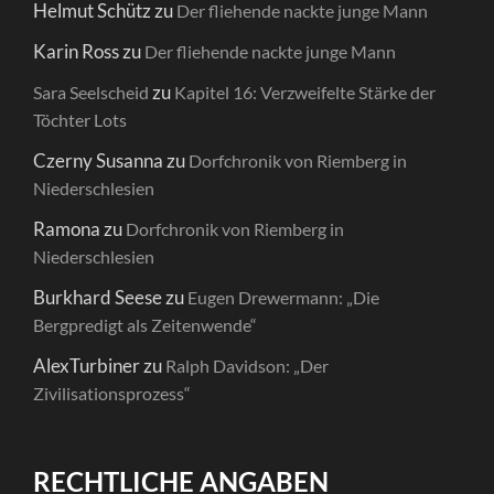
Helmut Schütz
zu
Der fliehende nackte junge Mann
Karin Ross
zu
Der fliehende nackte junge Mann
zu
Sara Seelscheid
Kapitel 16: Verzweifelte Stärke der
Töchter Lots
Czerny Susanna
zu
Dorfchronik von Riemberg in
Niederschlesien
Ramona
zu
Dorfchronik von Riemberg in
Niederschlesien
Burkhard Seese
zu
Eugen Drewermann: „Die
Bergpredigt als Zeitenwende“
AlexTurbiner
zu
Ralph Davidson: „Der
Zivilisationsprozess“
RECHTLICHE ANGABEN