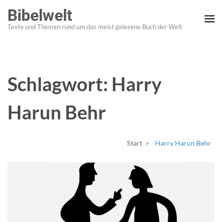
Zum
Bibelwelt
Inhalt
Texte und Themen rund um das meist gelesene Buch der Welt
springen
(Enter
drücken)
Schlagwort:
Harry
Harun Behr
Start
>
Harry Harun Behr