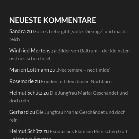
NEUESTE KOMMENTARE
Sandra
zu
Gottes Liebe gibt „volles Genüge“ und macht
reich
Winfried Mertens
zu
Bilder von Baltrum – der kleinsten
ostfriesischen Insel
Marion Lottmann
zu
„Nec temere – nec timide“
Rosemarie
zu
Frieden mit dem bösen Nachbarn
Helmut Schütz
zu
Die Jungfrau Maria: Geschändet und
doch rein
Gerhard
zu
Die Jungfrau Maria: Geschändet und doch
rein
Helmut Schütz
zu
Exodus aus Elam am Persischen Golf
– nicht aus Ägypten