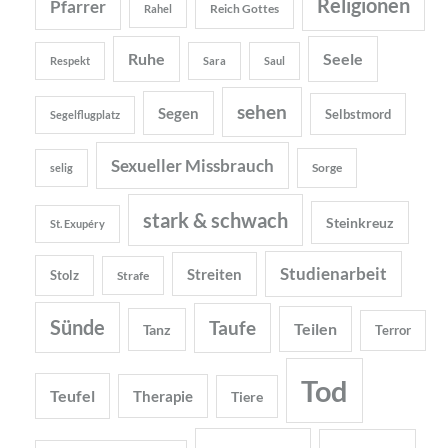
Religionen
Pfarrer
Reich Gottes
Rahel
Ruhe
Seele
Respekt
Sara
Saul
sehen
Segen
Selbstmord
Segelflugplatz
Sexueller Missbrauch
Sorge
selig
stark & schwach
Steinkreuz
St. Exupéry
Studienarbeit
Streiten
Stolz
Strafe
Sünde
Taufe
Teilen
Tanz
Terror
Tod
Teufel
Therapie
Tiere