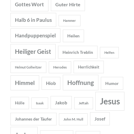
Gottes Wort
Guter Hirte
Halb 6 in Paulus
Hammer
Handpuppenspiel
Heilen
Heiliger Geist
Heinrich Treblin
Helfen
Herrlichkeit
Herodes
Helmut Gollwitzer
Hoffnung
Himmel
Hiob
Humor
Jesus
Jakob
Hölle
Jeftah
Isaak
Josef
Johannes der Täufer
John M. Hull