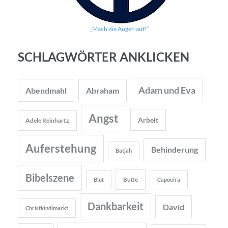
„Mach die Augen auf!“
SCHLAGWÖRTER ANKLICKEN
Adam und Eva
Abendmahl
Abraham
Angst
Arbeit
Adele Reinhartz
Auferstehung
Behinderung
Batjah
Bibelszene
Buße
Blut
Capoeira
Dankbarkeit
David
Christkindlmarkt