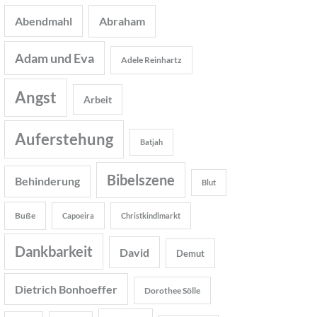
Abendmahl
Abraham
Adam und Eva
Adele Reinhartz
Angst
Arbeit
Auferstehung
Batjah
Bibelszene
Behinderung
Blut
Buße
Capoeira
Christkindlmarkt
Dankbarkeit
David
Demut
Dietrich Bonhoeffer
Dorothee Sölle