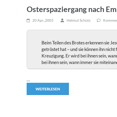
Osterspaziergang nach E
20 Apr.,2003
Helmut Schütz
Komment
Beim Teilen des Brotes erkennen sie Jes
getröstet hat – und sie können ihn nicht 
Kreuzigung. Er wird bei ihnen sein, wan
bei ihnen sein, wann immer sie miteinand
…
WEITERLESEN