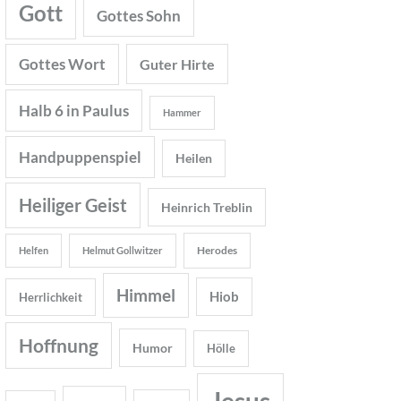
Gott
Gottes Sohn
Gottes Wort
Guter Hirte
Halb 6 in Paulus
Hammer
Handpuppenspiel
Heilen
Heiliger Geist
Heinrich Treblin
Herodes
Helfen
Helmut Gollwitzer
Himmel
Hiob
Herrlichkeit
Hoffnung
Humor
Hölle
Jesus