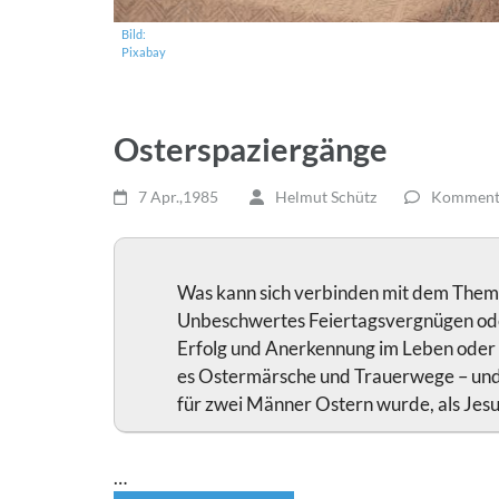
Bild:
Pixabay
Osterspaziergänge
7 Apr.,1985
Helmut Schütz
Kommenta
Was kann sich verbinden mit dem Thema
Unbeschwertes Feiertagsvergnügen ode
Erfolg und Anerkennung im Leben oder 
es Ostermärsche und Trauerwege – und
für zwei Männer Ostern wurde, als Jesu
…