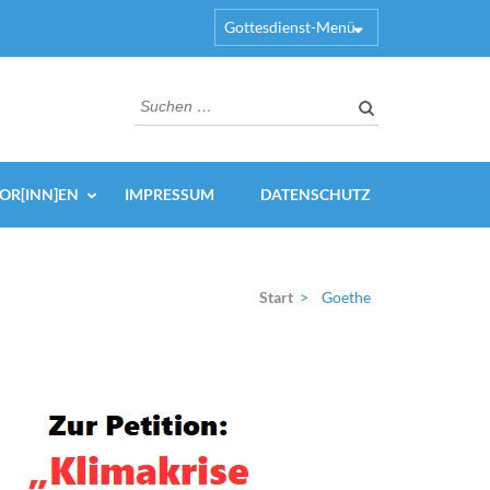
Gottesdienst-Menü
Suchen
nach:
OR[INN]EN
IMPRESSUM
DATENSCHUTZ
Start
>
Goethe