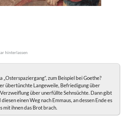
r hinterlassen
 „Osterspaziergang“, zum Beispiel bei Goethe?
r übertünchte Langeweile, Befriedigung über
Verzweiflung über unerfüllte Sehnsüchte. Dann gibt
 diesen einen Weg nach Emmaus, an dessen Ende es
s mit ihnen das Brot brach.