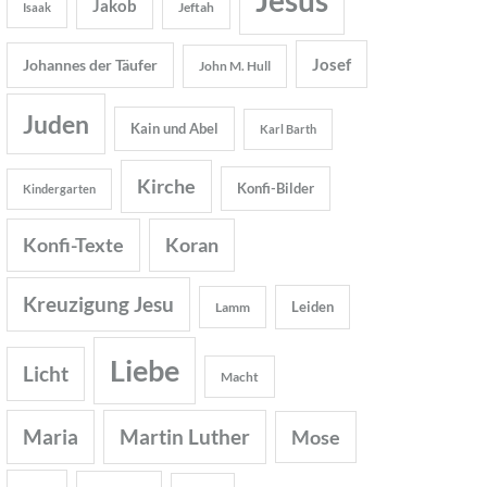
Jakob
Jeftah
Isaak
Josef
Johannes der Täufer
John M. Hull
Juden
Kain und Abel
Karl Barth
Kirche
Konfi-Bilder
Kindergarten
Konfi-Texte
Koran
Kreuzigung Jesu
Leiden
Lamm
Liebe
Licht
Macht
Maria
Martin Luther
Mose