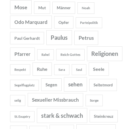
Mose
Mut
Männer
Noah
Odo Marquard
Opfer
Parteipolitik
Paulus
Petrus
Paul Gerhardt
Religionen
Pfarrer
Reich Gottes
Rahel
Ruhe
Seele
Respekt
Sara
Saul
sehen
Segen
Selbstmord
Segelflugplatz
Sexueller Missbrauch
Sorge
selig
stark & schwach
Steinkreuz
St. Exupéry