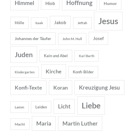
Hoffnung
Himmel
Hiob
Humor
Jesus
Jakob
Hölle
Jeftah
Isaak
Josef
Johannes der Täufer
John M. Hull
Juden
Kain und Abel
Karl Barth
Kirche
Konfi-Bilder
Kindergarten
Kreuzigung Jesu
Konfi-Texte
Koran
Liebe
Licht
Leiden
Lamm
Maria
Martin Luther
Macht