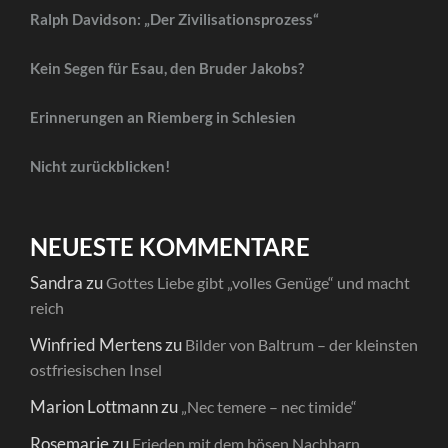
Ralph Davidson: „Der Zivilisationsprozess“
Kein Segen für Esau, den Bruder Jakobs?
Erinnerungen an Riemberg in Schlesien
Nicht zurückblicken!
NEUESTE KOMMENTARE
Sandra
zu
Gottes Liebe gibt „volles Genüge“ und macht
reich
Winfried Mertens
zu
Bilder von Baltrum – der kleinsten
ostfriesischen Insel
Marion Lottmann
zu
„Nec temere – nec timide“
Rosemarie
zu
Frieden mit dem bösen Nachbarn