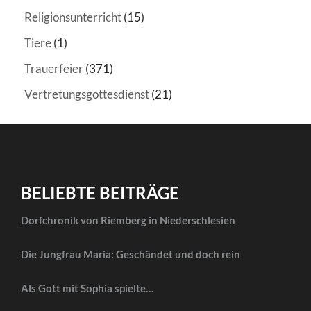
Religionsunterricht
(15)
Tiere
(1)
Trauerfeier
(371)
Vertretungsgottesdienst
(21)
BELIEBTE BEITRÄGE
Dorfchronik von Riemberg in Niederschlesien
Die Jungfrau Maria: Geschändet und doch rein
Als Gott mit Sophia spielte…