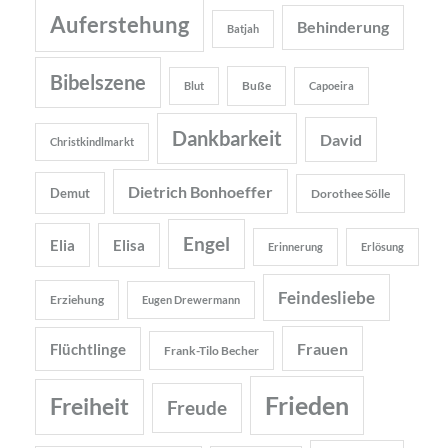
Auferstehung
Behinderung
Batjah
Bibelszene
Buße
Blut
Capoeira
Dankbarkeit
David
Christkindlmarkt
Dietrich Bonhoeffer
Demut
Dorothee Sölle
Engel
Elia
Elisa
Erinnerung
Erlösung
Feindesliebe
Erziehung
Eugen Drewermann
Frauen
Flüchtlinge
Frank-Tilo Becher
Frieden
Freiheit
Freude