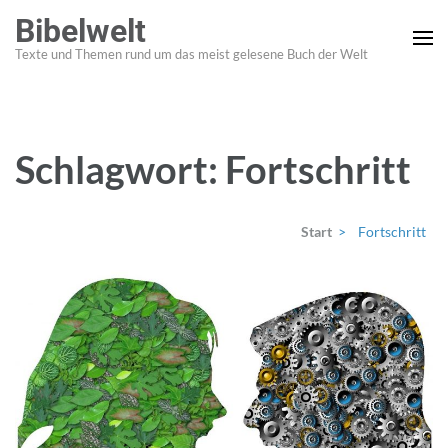
Zum
Bibelwelt
Inhalt
Texte und Themen rund um das meist gelesene Buch der Welt
springen
(Enter
drücken)
Schlagwort:
Fortschritt
Start
>
Fortschritt