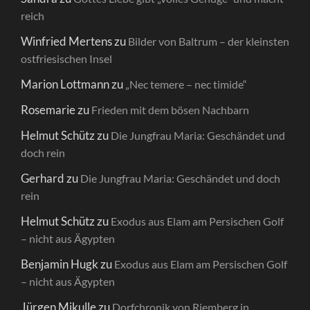
reich
Winfried Mertens
zu
Bilder von Baltrum – der kleinsten
ostfriesischen Insel
Marion Lottmann
zu
„Nec temere – nec timide“
Rosemarie
zu
Frieden mit dem bösen Nachbarn
Helmut Schütz
zu
Die Jungfrau Maria: Geschändet und
doch rein
Gerhard
zu
Die Jungfrau Maria: Geschändet und doch
rein
Helmut Schütz
zu
Exodus aus Elam am Persischen Golf
– nicht aus Ägypten
Benjamin Hugk
zu
Exodus aus Elam am Persischen Golf
– nicht aus Ägypten
Jürgen Mikulle
zu
Dorfchronik von Riemberg in