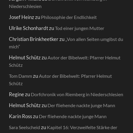
Niederschlesien
Josef Heinz
zu
Philosophie der Endlichkeit
Ulrike Schonhardt
zu
Tod einer jungen Mutter
Christian Brinkheetker
zu
„Von allen Seiten umgibst du
mich“
Helmut Schütz
zu
Autor der Bibelwelt: Pfarrer Helmut
Schütz
zu
Tom Damm
Autor der Bibelwelt: Pfarrer Helmut
Schütz
Regine
zu
Dorfchronik von Riemberg in Niederschlesien
Helmut Schütz
zu
Der fliehende nackte junge Mann
Karin Ross
zu
Der fliehende nackte junge Mann
zu
Sara Seelscheid
Kapitel 16: Verzweifelte Stärke der