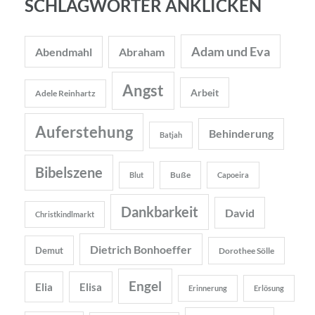
SCHLAGWÖRTER ANKLICKEN
Adam und Eva
Abendmahl
Abraham
Angst
Arbeit
Adele Reinhartz
Auferstehung
Behinderung
Batjah
Bibelszene
Buße
Blut
Capoeira
Dankbarkeit
David
Christkindlmarkt
Dietrich Bonhoeffer
Demut
Dorothee Sölle
Engel
Elia
Elisa
Erinnerung
Erlösung