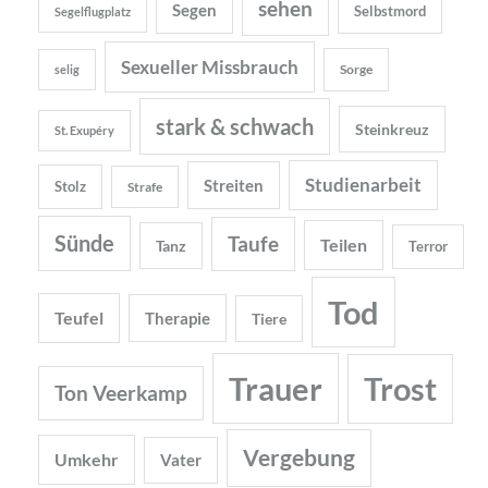
sehen
Segen
Selbstmord
Segelflugplatz
Sexueller Missbrauch
Sorge
selig
stark & schwach
Steinkreuz
St. Exupéry
Studienarbeit
Streiten
Stolz
Strafe
Sünde
Taufe
Teilen
Tanz
Terror
Tod
Teufel
Therapie
Tiere
Trauer
Trost
Ton Veerkamp
Vergebung
Umkehr
Vater