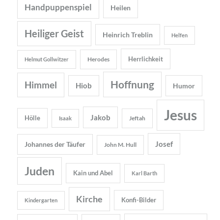
Handpuppenspiel
Heilen
Heiliger Geist
Heinrich Treblin
Helfen
Herrlichkeit
Herodes
Helmut Gollwitzer
Hoffnung
Himmel
Hiob
Humor
Jesus
Jakob
Hölle
Jeftah
Isaak
Josef
Johannes der Täufer
John M. Hull
Juden
Kain und Abel
Karl Barth
Kirche
Konfi-Bilder
Kindergarten