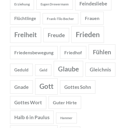
Feindesliebe
Erziehung
Eugen Drewermann
Frauen
Flüchtlinge
Frank-Tilo Becher
Frieden
Freiheit
Freude
Fühlen
Friedensbewegung
Friedhof
Glaube
Gleichnis
Geduld
Geld
Gott
Gnade
Gottes Sohn
Gottes Wort
Guter Hirte
Halb 6 in Paulus
Hammer