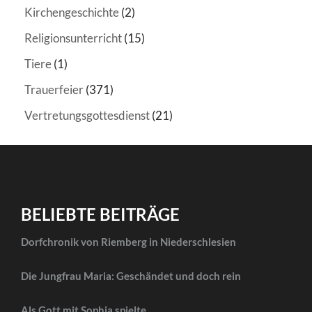
Kirchengeschichte
(2)
Religionsunterricht
(15)
Tiere
(1)
Trauerfeier
(371)
Vertretungsgottesdienst
(21)
BELIEBTE BEITRÄGE
Dorfchronik von Riemberg in Niederschlesien
Die Jungfrau Maria: Geschändet und doch rein
Als Gott mit Sophia spielte…