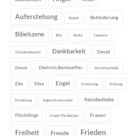
Auferstehung
Behinderung
Batjah
Bibelszene
Buße
Blut
Capoeira
Dankbarkeit
David
Christkindlmarkt
Dietrich Bonhoeffer
Demut
Dorothee Sölle
Engel
Elia
Elisa
Erinnerung
Erlösung
Feindesliebe
Erziehung
Eugen Drewermann
Frauen
Flüchtlinge
Frank-Tilo Becher
Frieden
Freiheit
Freude