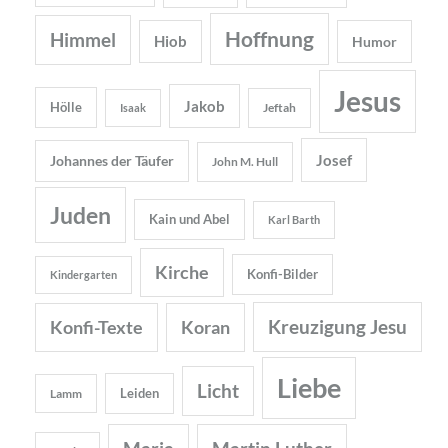
Hoffnung
Himmel
Hiob
Humor
Jesus
Jakob
Hölle
Jeftah
Isaak
Josef
Johannes der Täufer
John M. Hull
Juden
Kain und Abel
Karl Barth
Kirche
Konfi-Bilder
Kindergarten
Kreuzigung Jesu
Konfi-Texte
Koran
Liebe
Licht
Leiden
Lamm