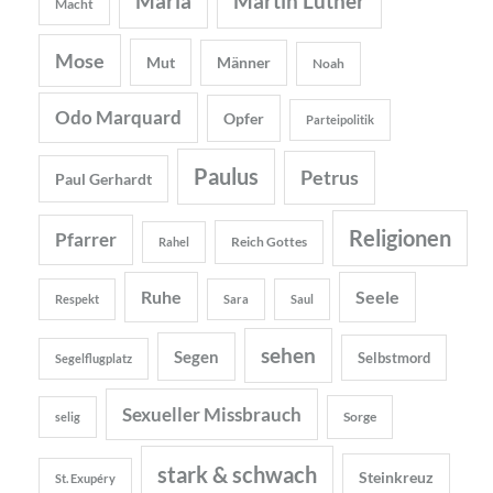
Maria
Martin Luther
Macht
Mose
Mut
Männer
Noah
Odo Marquard
Opfer
Parteipolitik
Paulus
Petrus
Paul Gerhardt
Religionen
Pfarrer
Reich Gottes
Rahel
Ruhe
Seele
Respekt
Sara
Saul
sehen
Segen
Selbstmord
Segelflugplatz
Sexueller Missbrauch
Sorge
selig
stark & schwach
Steinkreuz
St. Exupéry