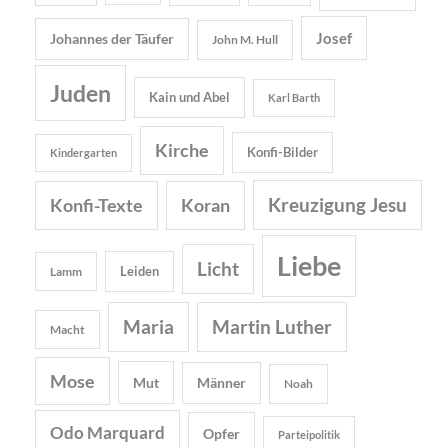
Josef
Johannes der Täufer
John M. Hull
Juden
Kain und Abel
Karl Barth
Kirche
Konfi-Bilder
Kindergarten
Kreuzigung Jesu
Konfi-Texte
Koran
Liebe
Licht
Leiden
Lamm
Maria
Martin Luther
Macht
Mose
Mut
Männer
Noah
Odo Marquard
Opfer
Parteipolitik