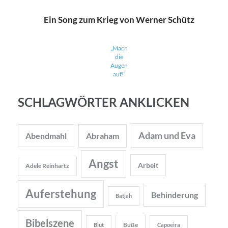
Ein Song zum Krieg von Werner Schütz
„Mach
die
Augen
auf!“
SCHLAGWÖRTER ANKLICKEN
Adam und Eva
Abendmahl
Abraham
Angst
Arbeit
Adele Reinhartz
Auferstehung
Behinderung
Batjah
Bibelszene
Buße
Blut
Capoeira