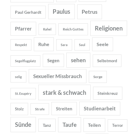
Paulus
Petrus
Paul Gerhardt
Religionen
Pfarrer
Reich Gottes
Rahel
Ruhe
Seele
Respekt
Sara
Saul
sehen
Segen
Selbstmord
Segelflugplatz
Sexueller Missbrauch
Sorge
selig
stark & schwach
Steinkreuz
St. Exupéry
Studienarbeit
Streiten
Stolz
Strafe
Sünde
Taufe
Teilen
Tanz
Terror