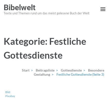
Zum
Bibelwelt
Inhalt
Texte und Themen rund um das meist gelesene Buch der Welt
springen
(Enter
drücken)
Kategorie:
Festliche
Gottesdienste
Start
>
Beitragsliste
>
Gottesdienste
>
Besondere
Gestaltung
>
Festliche Gottesdienste
(Seite 3)
Bild:
Pixabay