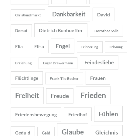
Dankbarkeit
David
Christkindlmarkt
Dietrich Bonhoeffer
Demut
Dorothee Sölle
Engel
Elia
Elisa
Erinnerung
Erlösung
Feindesliebe
Erziehung
Eugen Drewermann
Frauen
Flüchtlinge
Frank-Tilo Becher
Frieden
Freiheit
Freude
Fühlen
Friedensbewegung
Friedhof
Glaube
Gleichnis
Geduld
Geld